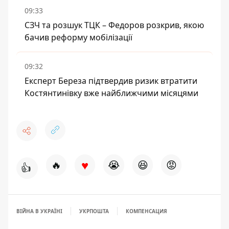
09:33
СЗЧ та розшук ТЦК – Федоров розкрив, якою
бачив реформу мобілізації
09:32
Експерт Береза підтвердив ризик втратити
Костянтинівку вже найближчими місяцями
♥
🔥
😭
😆
😡
👍
ВІЙНА В УКРАЇНІ
УКРПОШТА
КОМПЕНСАЦИЯ