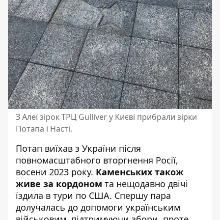
З Алеї зірок ТРЦ Gulliver у Києві прибрали зірки
Потапа і Насті.
Потап виїхав з України після
повномасштабного вторгнення Росії,
восени 2023 року.
Каменських також
живе за кордоном
та нещодавно двічі
їздила в тури по США. Спершу пара
долучалась до допомоги українським
військовим, підтримуючи збори, проте