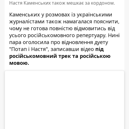
Настя Каменських також мешкає за кордоном.
Каменських у розмовах із українськими
журналістами також намагалася пояснити,
чому не готова повністю відмовитись від
усього російськомовного репертуару. Нині
пара оголосила про відновлення дуету
"Потап і Настя", записавши відео
під
російськомовний трек та російською
мовою.