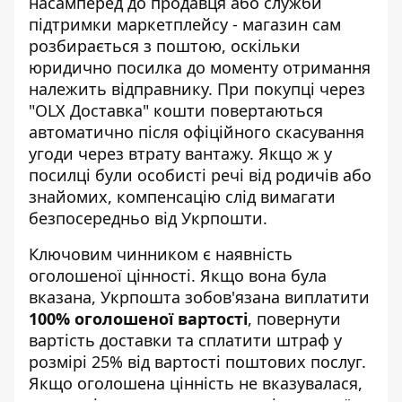
насамперед до продавця або служби
підтримки маркетплейсу - магазин сам
розбирається з поштою, оскільки
юридично посилка до моменту отримання
належить відправнику. При покупці через
"OLX Доставка" кошти повертаються
автоматично після офіційного скасування
угоди через втрату вантажу. Якщо ж у
посилці були особисті речі від родичів або
знайомих, компенсацію слід вимагати
безпосередньо від Укрпошти.
Ключовим чинником є наявність
оголошеної цінності. Якщо вона була
вказана, Укрпошта зобов'язана виплатити
100% оголошеної вартості
, повернути
вартість доставки та сплатити штраф у
розмірі 25% від вартості поштових послуг.
Якщо оголошена цінність не вказувалася,