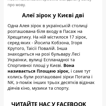
про мову.
Алеї зірок у Києві дві
Одна Алея зірок в українській столиці
розташована біля входу в Пасаж на
Хрещатику. На ній містилося 17 зірок,
серед яких - Йосипа Кобзона, Ігоря
Крутого, Таїсії Повалій. Інша
знаходиться на розі бульвару Лесі
Українки, вулиці Еспланадної та
Спортивної площі у Києві.
Вона
називається Площею зірок,
і саме тут
колись були розташовані зірки Потапа і
NK, з-поміж інших трьох десятків відзнак
діячів кіно, музики та спорту.
ЧИТАЙТЕ НАС У FACEBOOK