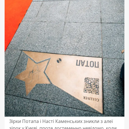
Зірки Потапа і Насті Каменських зникли з алеї
зірок у Києві, проте достеменно невідомо, коли