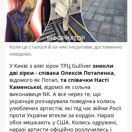
Коли це сталося й за чиєї ініціативи, достеменно
невідомо.
У Києві з алеї зірок ТРЦ Gulliver
зникли
дві зірки - співака Олексія Потапенка,
відомого як Потап,
та співачки Насті
Каменської,
відомої як сольна
виконавиця NK. А все через те, що
українців розчарувала поведінка колись
улюблених артистів, які під час війни Росії
проти України втекли за кордон. Наразі
обоє мешкають у США. Колись одружені,
наразі артисти
офіційно розлучились
і