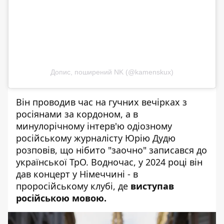
Допис, поширений NK (@kamenskux)
Він проводив час на гучних вечірках з
росіянами за кордоном, а в
минулорічному інтерв'ю одіозному
російському журналісту Юрію Дудю
розповів, що нібито "заочно" записався до
української ТрО. Водночас, у 2024 році він
дав концерт у Німеччині - в
проросійському клубі, де
виступав
російською мовою.