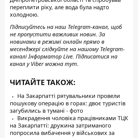
переплити ріку, але
вода була надто
холодною
.
Підписуйтесь на наш
Telegram-канал
, щоб
не пропустити важливих новин. За
новинами в режимі онлайн прямо в
месенджері слідкуйте на нашому Telegram-
каналі
Інформатор Live
. Підписатися на
канал у Viber можна
тут
.
ЧИТАЙТЕ ТАКОЖ:
На Закарпатті рятувальники провели
пошукову операцію в горах: двоє туристів
загубились в тумані - фото
Викрадення чоловіка працівниками ТЦК
на Закарпатті: дружина затриманого
попросила вибачення у військових за