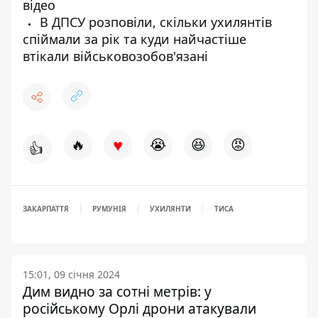
відео
В ДПСУ розповіли, скільки ухилянтів
спіймали за рік та куди найчастіше
втікали військовозобов'язані
♥
🔥
😭
😆
😡
👍
ЗАКАРПАТТЯ
РУМУНІЯ
УХИЛЯНТИ
ТИСА
15:01, 09 січня 2024
Дим видно за сотні метрів: у
російському Орлі дрони атакували