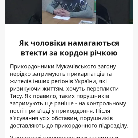
Як чоловіки намагаються
втекти за кордон річкою
Прикордонники Мукачівського загону
нерідко затримують прикарпатців та
жителів інших регіонів України, які
ризикуючи життям,
хочуть переплисти
Тису
. Як правило, таких порушників
затримують ще раніше - на контрольному
пості при в’їзді у прикордоння. Після
з’ясування усіх обставин, порушників
доставляють до прикордонного підрозділу.
У листопаді прикордонники затримали