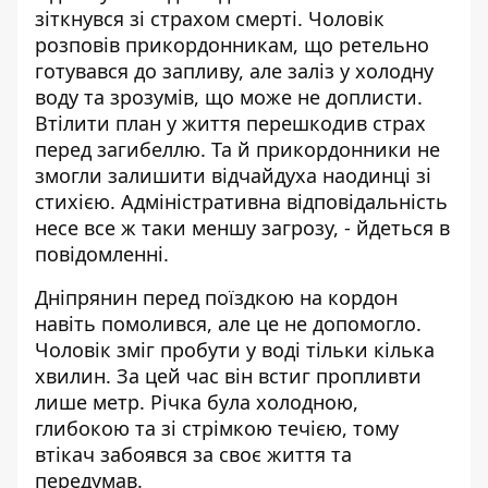
зіткнувся зі страхом смерті. Чоловік
розповів прикордонникам, що ретельно
готувався до запливу, але заліз у холодну
воду та зрозумів, що може не доплисти.
Втілити план у життя перешкодив страх
перед загибеллю. Та й прикордонники не
змогли залишити відчайдуха наодинці зі
стихією. Адміністративна відповідальність
несе все ж таки меншу загрозу, - йдеться в
повідомленні.
Дніпрянин перед поїздкою на кордон
навіть помолився, але це не допомогло.
Чоловік зміг пробути у воді тільки кілька
хвилин. За цей час він встиг пропливти
лише метр. Річка була холодною,
глибокою та зі стрімкою течією, тому
втікач забоявся за своє життя та
передумав.