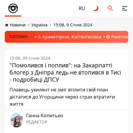
RU
Новини
Україна
15:08, 9 Січня 2024
⚠️ Краматорськ, Костянтинівка
🔴 Ракетний 
ТОПТЕМИ:
15:08, 09 січня 2024
"Помолився і поплив": на Закарпатті
блогер з Дніпра ледь не втопився в Тисі
- подробиці ДПСУ
Плавець-ухилянт не зміг втілити свій план
дістатися до Угорщини через страх втратити
життя
Ганна Копитько
РЕДАКТОР