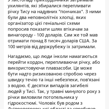
ухилянтів, які збиралися перепливати
річку Тису
на надувних "пончиках"
. З ними
були два неповнолітніх хлопці, яких
організатор цієї геніальної схеми
попросив показати шлях втікачам за
винагороду - 100 доларів. Сам же той мав
отримати понад 8 тисяч доларів США. За
100 метрів від держрубежу їх затримали.
Нагадаємо, що люди інколи намагаються
перейти кордон, перепливаючи річку, або
використовуючи плавзасоби. Це може
бути надто ризикованою спробою через
швидку течію та інші небезпеки, пов'язані
з водою. Є десятки випадків загибелі
людей у Тисі. Так, у травні минулого року з
річки виловили потопельника у
гідрокостюмі. Чоловік був родом з
Дніпропетровської області та спробував