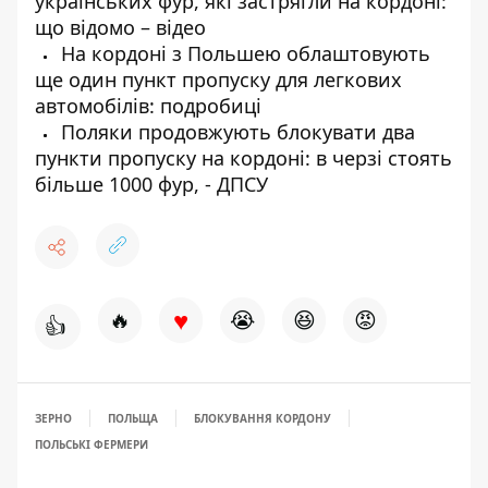
українських фур, які застрягли на кордоні:
що відомо – відео
На кордоні з Польшею облаштовують
ще один пункт пропуску для легкових
автомобілів: подробиці
Поляки продовжують блокувати два
пункти пропуску на кордоні: в черзі стоять
більше 1000 фур, - ДПСУ
♥
🔥
😭
😆
😡
👍
ЗЕРНО
ПОЛЬЩА
БЛОКУВАННЯ КОРДОНУ
ПОЛЬСЬКІ ФЕРМЕРИ