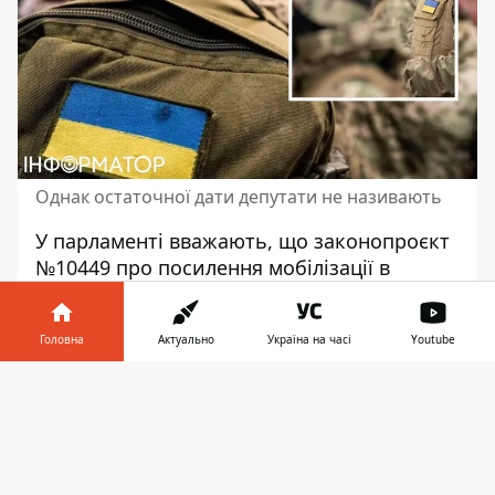
Однак остаточної дати депутати не називають
У парламенті вважають, що
законопроєкт
№10449 про посилення мобілізації в
Україні
може бути проголосований
Верховною Радою України до кінця
Головна
Актуально
Україна на часі
Youtube
лютого, підписаний на початку березня і
вступити в дію на початку квітня. Однак,
Інформатор у
Завантажити
велика кількість поданих правок може
телефоні
👉
сповільнити процес розгляду цього
законопроєкту.