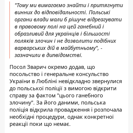
"Тому ми вимагаємо знайти і притягнути
винних до відповідальності. Польські
органи влади мали б рішуче відреагувати
в правовому полі на цей ганебний і
образливий для українців і більшості
поляків злочин і не дозволити подібних
варварських дій в майбутньому", -
зазначили в дипвідомстві.
Посол Зварич окремо додав, що
посольство і генеральне консульство
України в Любліні невідкладно звернулися
до польської поліції з вимогою відкрити
справу за фактом "цього ганебного
злочину". За його даними, польська
поліція відкрила провадження і розпочала
необхідні процедури, однак конкретної
реакції поки що немає.