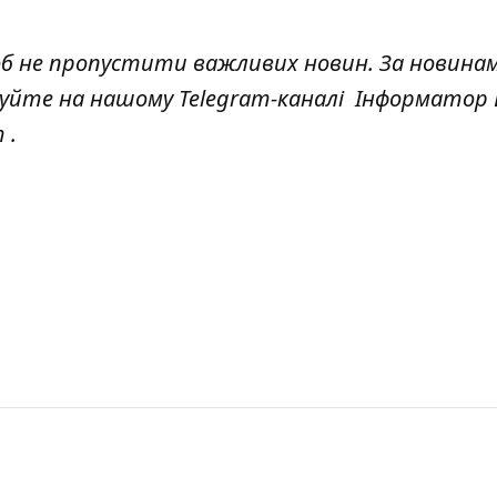
об не пропустити важливих новин. За новина
куйте на нашому Telegram-каналі
Інформатор L
т
.