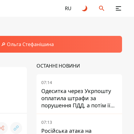
RU
🔎 Ольга Стефанішина
ОСТАННІ НОВИНИ
07:14
Одеситка через Укрпошту
оплатила штрафи за
порушення ПДД, а потім її
рахунки заблокували - в
чому причина і що вирішив
07:13
суд
Російська атака на