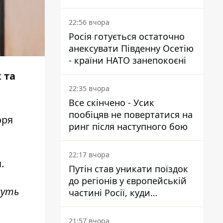
суд
22:56 вчора
Росія готується остаточно
анексувати Південну Осетію
- країни НАТО занепокоєні
 та
22:35 вчора
Все скінчено - Усик
пообіцяв не повертатися на
оря
ринг після наступного бою
22:17 вчора
.
Путін став уникати поїздок
до регіонів у європейській
суть
частині Росії, куди
регулярно долітають дрони
21:57 вчора