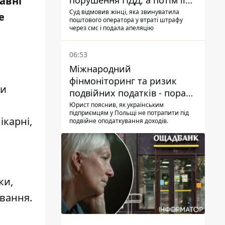
авні
порушення ПДД, а потім її
рахунки заблокували - в
Суд відмовив жінці, яка звинуватила
е
поштового оператора у втраті штрафу
чому причина і що вирішив
через смс і подала апеляцію
суд
06:53
Міжнародний
фінмоніторинг та ризик
ли
подвійних податків - поради
українцям в Польщі
Юрист пояснив, як українським
підприємцям у Польщі не потрапити під
ікарні,
подвійне оподаткування доходів.
ки,
ування.