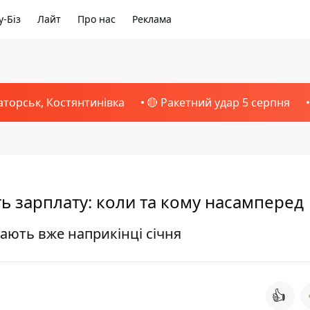
-Біз
Лайт
Про нас
Реклама
аторськ, Костянтинівка
🔴 Ракетний удар 5 серпня
ь зарплату: коли та кому насамперед
ають вже наприкінці січня
👍