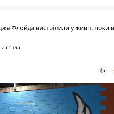
жа Флойда вистрілили у живіт, поки 
на спала
👍