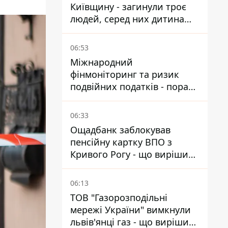
Київщину - загинули троє
людей, серед них дитина
2022 року народження
06:53
Міжнародний
фінмоніторинг та ризик
подвійних податків - поради
українцям в Польщі
06:33
Ощадбанк заблокував
пенсійну картку ВПО з
Кривого Рогу - що вирішив
суд
06:13
ТОВ "Газорозподільні
мережі України" вимкнули
львів'янці газ - що вирішив