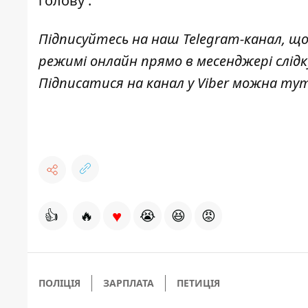
голову
.
Підписуйтесь на наш
Telegram-канал
, щ
режимі онлайн прямо в месенджері слід
Підписатися на канал у Viber можна
ту
♥
👍
🔥
😭
😆
😡
ПОЛІЦІЯ
ЗАРПЛАТА
ПЕТИЦІЯ