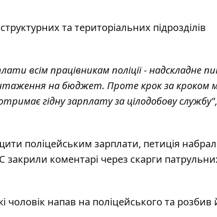
 структурних та територіальних підрозділів
лати всім працівникам поліції - надскладне п
вантаження на бюджет. Проте крок за кроком 
тримає гідну зарплату за цілодобову службу",
щити поліцейським зарплати
, петиція набрал
ВС
закрили коментарі через скарги патрульни
жі
чоловік напав на поліцейського та розбив