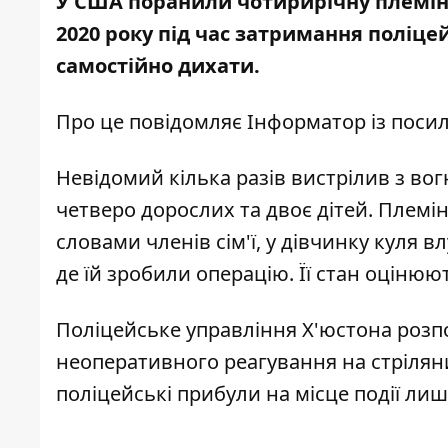
У США поранили чотирирічну племін
2020 року під час затримання поліц
самостійно дихати.
Про це повідомляє
Інформатор
із поси
Невідомий кілька разів вистрілив з вог
четверо дорослих та двоє дітей. Племі
словами членів сім'ї, у дівчинку куля в
де їй зробили операцію. Її стан оцінюю
Поліцейське управління Х'юстона розп
неоперативного реагування на стрілян
поліцейські прибули на місце події ли