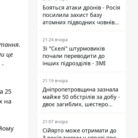
Бояться атаки дронів - Росія
посилила захист базу
атомних підводних човнів
за 7400 км від України
21:24 вчора
итання.
Зі "Скелі" штурмовиків
ми це
почали переводити до
інших підрозділів - ЗМІ
 -
21:19 вчора
Дніпропетровщина зазнала
а 25
майже 50 обстрілів за добу -
х
на
двоє загиблих, шестеро
постраждалих
21:07 вчора
 йому
Сійярто може отримати до
3 років тюрми у справі про