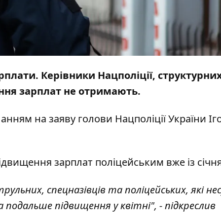
рплати. Керівники Нацполіції, структурних
ння зарплат не отримають.
ланням на
заяву голови Нацполіції
України Іг
ідвищення зарплат поліцейським вже із січня
ульних, спецназівців та поліцейських, які не
а подальше підвищення у квітні", - підкреслив