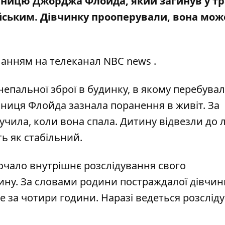
ницю Джорджа Флойда, який загинув у тр
ейським. Дівчинку прооперували, вона мож
ланням на телеканал
NBC news
.
непальної зброї в будинку, в якому перебува
нниця Флойда зазнала поранення в живіт. За
лучила, коли вона спала. Дитину відвезли до л
ть як стабільний.
очало внутрішнє розслідування свого
ину. За словами родини постраждалої дівчин
ше за чотири години. Наразі ведеться розслід