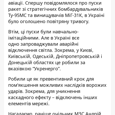
авіації. Спершу повідомлялося про пуски
ракет зі стратегічних бомбардувальників
Ту-95МС та винищувачів МіГ-31К, в Україні
було оголошено повітряну тривогу.
Втім, ці пуски були навчально-
імітаційними. Але в Україні все
одно
запроваджували аварійні
відключення світла
. Зокрема, у Києві,
Київській, Одеській, Дніпропетровській і
Донецькій областях це робили за
вказівкою “Укренерго”.
Робили це як превентивний крок для
пом'якшення можливих наслідків ворожих
ударів. Зокрема,
для уникнення
каскадного ефекту
– відключень інших
елементів мережі.
Нагадаємо, раніше очільник МЗС
Андрій