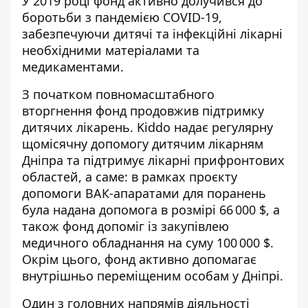
У 2019 році фонд активно долучився до
боротьби з пандемією COVID-19,
забезпечуючи дитячі та інфекційні лікарні
необхідними матеріалами та
медикаментами.
З початком повномасштабного
вторгнення фонд продовжив підтримку
дитячих лікарень. Kiddo надає регулярну
щомісячну допомогу дитячим лікарням
Дніпра та підтримує лікарні прифронтових
областей, а саме: в рамках проєкту
допомоги ВАК-апаратами для поранень
була надана допомога в розмірі 66 000 $, а
також фонд допоміг із закупівлею
медичного обладнання на суму 100 000 $.
Окрім цього, фонд активно допомагає
внутрішньо переміщеним особам у Дніпрі.
Один з головних напрямів діяльності