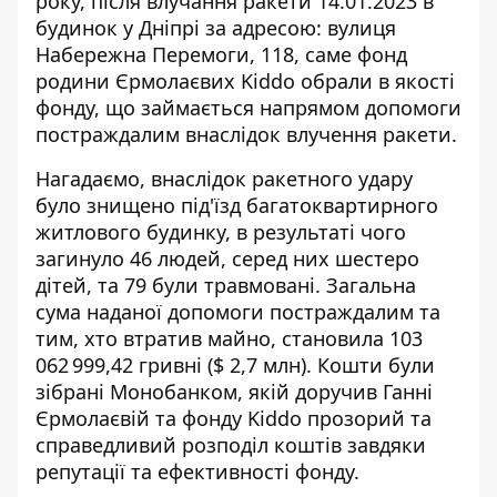
року, після влучання ракети 14.01.2023 в
будинок у Дніпрі
за адресою: вулиця
Набережна Перемоги, 118, саме фонд
родини Єрмолаєвих Kiddo обрали в якості
фонду, що займається напрямом допомоги
постраждалим внаслідок влучення ракети.
Нагадаємо, внаслідок ракетного удару
було знищено під'їзд багатоквартирного
житлового будинку, в результаті чого
загинуло 46 людей, серед них шестеро
дітей, та 79 були травмовані. Загальна
сума наданої допомоги постраждалим та
тим, хто втратив майно, становила 103
062 999,42 гривні ($ 2,7 млн). Кошти були
зібрані Монобанком, якій доручив Ганні
Єрмолаєвій та фонду Kiddo прозорий та
справедливий розподіл коштів завдяки
репутації та ефективності фонду.