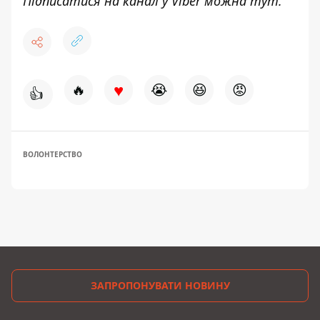
Підписатися на канал у Viber можна
тут
.
♥
🔥
😭
😆
😡
👍
ВОЛОНТЕРСТВО
ЗАПРОПОНУВАТИ НОВИНУ