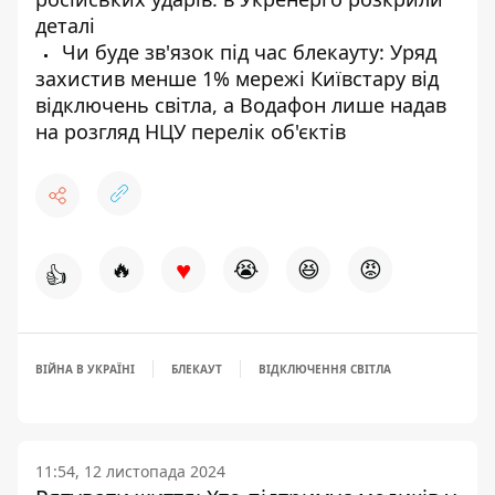
деталі
Чи буде зв'язок під час блекауту: Уряд
захистив менше 1% мережі Київстару від
відключень світла, а Водафон лише надав
на розгляд НЦУ перелік об'єктів
♥
🔥
😭
😆
😡
👍
ВІЙНА В УКРАЇНІ
БЛЕКАУТ
ВІДКЛЮЧЕННЯ СВІТЛА
11:54, 12 листопада 2024