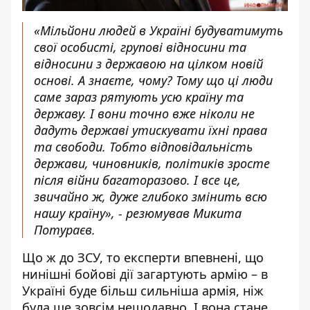
«Мільйони людей в Україні будуватимуть
свої особисті, групові відносини та
відносини з державою на цілком новій
основі. А знаєте, чому? Тому що ці люди
саме зараз рятують усю країну та
державу. І вони точно вже ніколи не
дадуть державі утискувати їхні права
та свободи. Тобто відповідальність
держави, чиновників, політиків зросте
після війни багаторазово. І все це,
звичайно ж, дуже глибоко змінить всю
нашу країну», - резюмував Микита
Потураєв.
Що ж до ЗСУ, то експерти впевнені, що
нинішні бойові дії загартують армію – в
Україні буде більш сильніша армія, ніж
була ще зовсім нещодавно. І вона стане