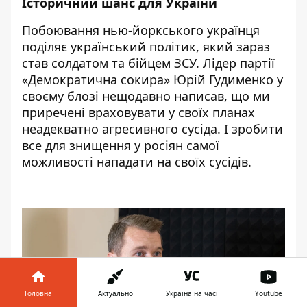
Історичний шанс для України
Побоювання нью-йоркського українця
поділяє український політик, який зараз
став солдатом та бійцем ЗСУ. Лідер партії
«Демократична сокира» Юрій Гудименко у
своєму блозі нещодавно
написав
, що ми
приречені враховувати у своїх планах
неадекватно агресивного сусіда. І зробити
все для знищення у росіян самої
можливості нападати на своїх сусідів.
Головна
Актуально
Україна на часі
Youtube