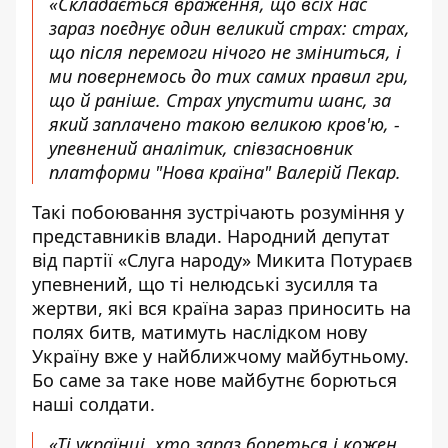
«Складається враження, що всіх нас
зараз поєднує один великий страх: страх,
що після перемоги нічого не зміниться, і
ми повернемось до тих самих правил гри,
що й раніше. Страх упустити шанс, за
який заплачено такою великою кров'ю, -
упевнений аналітик, співзасновник
платформи "Нова країна" Валерій Пекар.
Такі побоювання зустрічають розуміння у
представників влади. Народний депутат
від партії «Слуга народу» Микита Потураєв
упевнений, що ті нелюдські зусилля та
жертви, які вся країна зараз приносить на
полях битв, матимуть наслідком нову
Україну вже у найближчому майбутньому.
Бо саме за таке нове майбутнє борються
наші солдати.
«Ті українці, хто зараз бореться і кожен