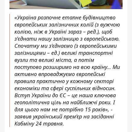
«Україна розпочне етапне будівництво
європейських залізничних колій (з вужчою
колією, ніж в Україні зараз – ред.), щоб
з'єднати нашу залізницю з європейською.
Спочатку ми з'єднаємо (з європейськими
залізницями – ед.) великі транспортні
вузли та великі міста, а потім
поступово розширимо на всю країну… Ми
активно впроваджуємо європейські
правила практично у кожному секторі
економіки та сфері суспільних відносин.
Вступ України до ЄС – це наша ключова
геополітична ціль на найближчі роки. І
для цього нам не потрібно 15 років», -
заявив
український прем’єр на засіданні
Кабміну 24 травня.