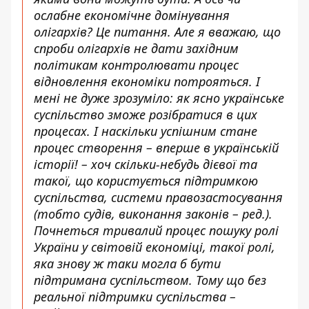
ослабне економічне домінування
олігархів? Це питання. Але я вважаю, що
спроби олігархів не дати західним
політикам контролювати процес
відновлення економіки потрояться. І
мені не дуже зрозуміло: як ясно українське
суспільство зможе розібратися в цих
процесах. І наскільки успішним стане
процес створення – вперше в українській
історії! – хоч скільки-небудь дієвої та
такої, що користується підтримкою
суспільства, системи правозастосування
(тобто судів, виконання законів – ред.).
Почнеться тривалий процес пошуку ролі
України у світовій економіці, такої ролі,
яка знову ж таки могла б бути
підтримана суспільством. Тому що без
реальної підтримки суспільства –