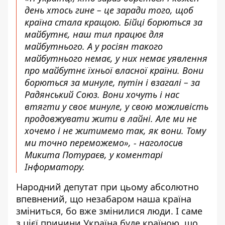
день хтось гине – це заради того, щоб
країна стала кращою. Бійці борються за
майбутнє, наш тил працює для
майбутнього. А у росіян такого
майбутнього немає, у них немає уявлення
про майбутнє їхньої власної країни. Вони
борються за минуле, путін і взагалі – за
Радянський Союз. Вони хочуть і нас
втягти у своє минуле, у свою можливість
продовжувати жити в лайні. Але ми не
хочемо і не житимемо так, як вони. Тому
ми точно переможемо», - наголосив
Микита Потураєв, у коментарі
Інформатору.
Народний депутат при цьому абсолютно
впевнений, що незабаром наша країна
зміниться, бо вже змінилися люди. І саме
з цієї причини Україна буде країною, що