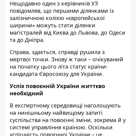
Нещодавно один з керівників УЗ
повідомляв, що першими ділянками із
залізничною колією «європейської
ширини» можуть стати ділянки
магістралей від Києва до Львова, до Одеси
та до Дніпра.
Справа, здається, справді рушила з
мертвої точки. Знову ж таки – очікуваний
на початку цього літа
статус країни-
кандидата Євросоюзу для України
.
Успіх повоєнній України життєво
необхідний
В експертному середовищі наголошують
на нинішньому найвищому запиті
суспільства на повоєнні зміни, зокрема й у
системі управління країною. Оскільки
успішність повоєнної України – це