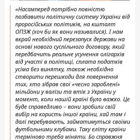
«Насамперед потрібно повністю
позбавити політичну систему України від
проросійських політиків, на кшталт
ОПЗЖ (хоч би як вони називалися). І нам
вкрай необхідний перезапуск держави на
основі нового суспільного договору, який
передбачить реальне усунення олігархів
від участі в політиці, сплата податків
усіма без винятку, також необхідно
створити перешкоди для повернення
тих, хто зібрав свої «чесно зароблені»
мільйони у валізи та втік з України у
момент, коли нашій країні було важко. Це
буде справедливо – вони зробили свій
вибір на користь іншої країни, хай там і
далі перебувають, займатимуться своїми
футбольними клубами. Таку еліту країни
терміново треба міняти. Бо справжня