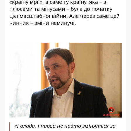
«країну мрії», а саме ту країну, яка – з
плюсами та мінусами – була до початку
цієї масштабної війни. Але через саме цей
чинник – зміни неминучі.
«І влада, і народ не надто зміняться за