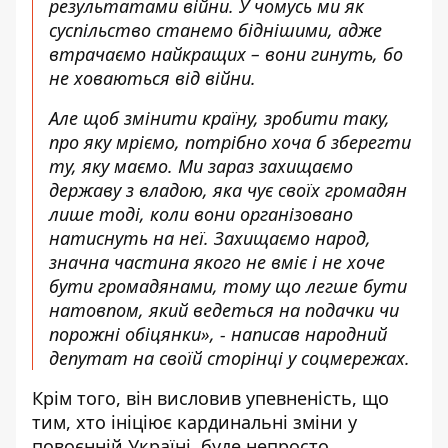
результатами війни. У чомусь ми як
суспільство станемо біднішими, адже
втрачаємо найкращих – вони гинуть, бо
не ховаються від війни.
Але щоб змінити країну, зробити таку,
про яку мріємо, потрібно хоча б зберегти
ту, яку маємо. Ми зараз захищаємо
державу з владою, яка чує своїх громадян
лише тоді, коли вони організовано
натиснуть на неї. Захищаємо народ,
значна частина якого не вміє і не хоче
бути громадянами, тому що легше бути
натовпом, який ведеться на подачки чи
порожні обіцянки», -
написав
народний
депутат на своїй сторінці у соцмережах.
Крім того, він висловив упевненість, що
тим, хто ініціює кардинальні зміни у
повоєнній Україні, буде непросто.