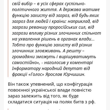
свій вибір – в усіх сферах суспільно-
політичного життя. А держава матиме
функцію захисту від загроз, від будь-яких
загроз для людей і країни: наприклад, від
загрози реваншу проросійських сил, від
загрози впливу різних злочинних спільнот
на ухвалення рішень в органах влади...
Тобто про функцію захисту від різних
злочинних зловживань. А решту –
громадяни зможуть і вирішуватимуть
самостійно», - наголосив у коментарі
Інформатору народний депутат від
фракції «Голос» Ярослав Юрчишин.
Він також упевнений, що конфігурація
повоєнної української влади повністю
зараз залежить від того, як буде
складатися ситуація на полях битв з рф.