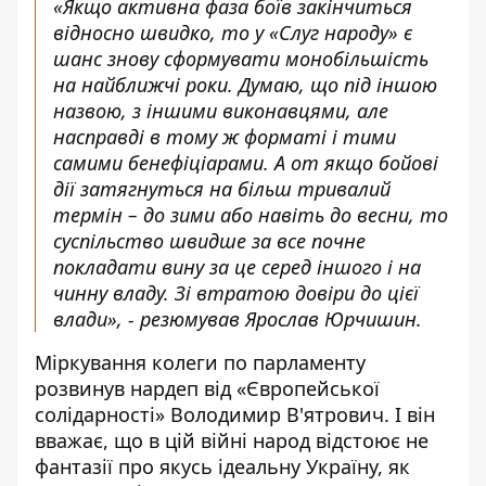
«Якщо активна фаза боїв закінчиться
відносно швидко, то у «Слуг народу» є
шанс знову сформувати монобільшість
на найближчі роки. Думаю, що під іншою
назвою, з іншими виконавцями, але
насправді в тому ж форматі і тими
самими бенефіціарами. А от якщо бойові
дії затягнуться на більш тривалий
термін – до зими або навіть до весни, то
суспільство швидше за все почне
покладати вину за це серед іншого і на
чинну владу. Зі втратою довіри до цієї
влади», - резюмував Ярослав Юрчишин.
Міркування колеги по парламенту
розвинув нардеп від «Європейської
солідарності» Володимир В'ятрович. І він
вважає, що в цій війні народ відстоює не
фантазії про якусь ідеальну Україну, як