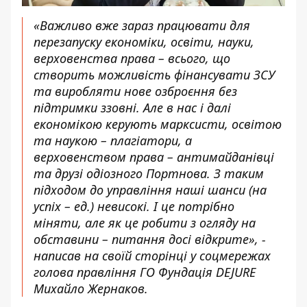
«Важливо вже зараз працювати для
перезапуску економіки, освіти, науки,
верховенства права – всього, що
створить можливість фінансувати ЗСУ
та виробляти нове озброєння без
підтримки ззовні. Але в нас і далі
економікою керують марксисти, освітою
та наукою – плагіатори, а
верховенством права – антимайданівці
та друзі одіозного Портнова. З таким
підходом до управління наші шанси (на
успіх – ед.) невисокі. І це потрібно
міняти, але як це робити з огляду на
обставини – питання досі відкрите», -
написав
на своїй сторінці у соцмережах
голова правління ГО Фундація DEJURE
Михайло Жернаков.