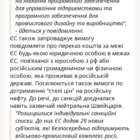
на надання програмного забезпечення
для управління підприємствами та
програмного забезпечення для
промислового дизайну та виробництва",
- йдеться у повідомленні.
ЄС також запроваджує вимогу
повідомляти про переказ коштів за межі
ЄС будь-якою юридичною особою в межах
ЄС, пов’язаної з юрособою з рф або
російським громадянином чи фізичною
особою, яка проживає в російській
державі. Посилюються також вимоги по
дотриманню "стелі цін" на російську
нафту. До речі, до санкцій доєдналася
навіть
зазвичай нейтральна Швейцарія
.
"Розширилися індивідуальні санкційні
списки. До них ЄС додав 29 нових
суб'єктів, які безпосередньо підтримують
військово-промисловий комплекс росії,