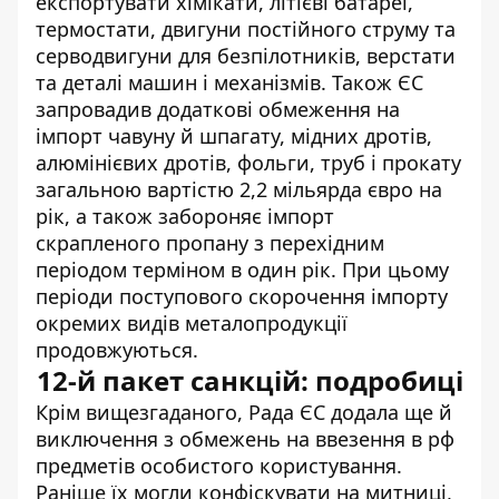
експортувати хімікати, літієві батареї,
термостати, двигуни постійного струму та
серводвигуни для безпілотників, верстати
та деталі машин і механізмів. Також ЄС
запровадив додаткові обмеження на
імпорт чавуну й шпагату, мідних дротів,
алюмінієвих дротів, фольги, труб і прокату
загальною вартістю 2,2 мільярда євро на
рік, а також забороняє імпорт
скрапленого пропану з перехідним
періодом терміном в один рік. При цьому
періоди поступового скорочення імпорту
окремих видів металопродукції
продовжуються.
12-й пакет санкцій: подробиці
Крім вищезгаданого, Рада ЄС додала ще й
виключення з обмежень на ввезення в рф
предметів особистого користування.
Раніше їх могли конфіскувати на митниці,