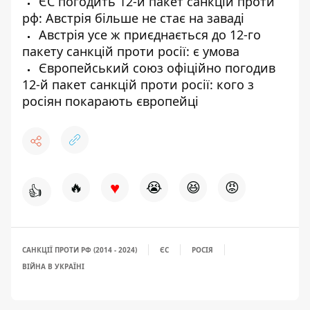
ЄС погодить 12-й пакет санкцій проти
рф: Австрія більше не стає на заваді
Австрія усе ж приєднається до 12-го
пакету санкцій проти росії: є умова
Європейський союз офіційно погодив
12-й пакет санкцій проти росії: кого з
росіян покарають європейці
♥
🔥
😭
😆
😡
👍
САНКЦІЇ ПРОТИ РФ (2014 - 2024)
ЄС
РОСІЯ
ВІЙНА В УКРАЇНІ