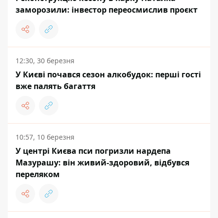
заморозили: інвестор переосмислив проєкт
12:30, 30 березня
У Києві почався сезон алкобудок: перші гості
вже палять багаття
10:57, 10 березня
У центрі Києва пси погризли нардепа
Мазурашу: він живий-здоровий, відбувся
переляком