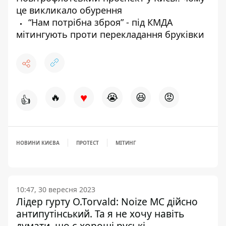
це викликало обурення
“Нам потрібна зброя” - під КМДА
мітингують проти перекладання бруківки
♥
🔥
😭
😆
😡
👍
НОВИНИ КИЄВА
ПРОТЕСТ
МІТИНГ
10:47, 30 вересня 2023
Лідер гурту O.Torvald: Noize MC дійсно
антипутінський. Та я не хочу навіть
думати, що є хороші руські