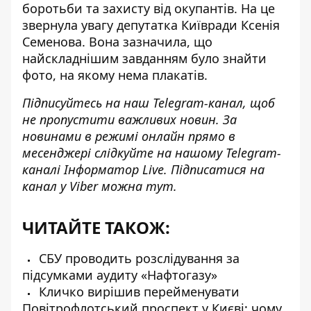
боротьби та захисту від окупантів. На це
звернула увагу депутатка Київради Ксенія
Семенова. Вона зазначила, що
найскладнішим завданням було знайти
фото, на якому нема плакатів.
Підписуйтесь на наш
Telegram-канал
, щоб
не пропустити важливих новин. За
новинами в режимі онлайн прямо в
месенджері слідкуйте на нашому Telegram-
каналі
Інформатор Live
. Підписатися на
канал у Viber можна
тут
.
ЧИТАЙТЕ ТАКОЖ:
СБУ проводить розслідування за
підсумками аудиту «Нафтогазу»
Кличко вирішив перейменувати
Повітрофлотський проспект у Києві: чому