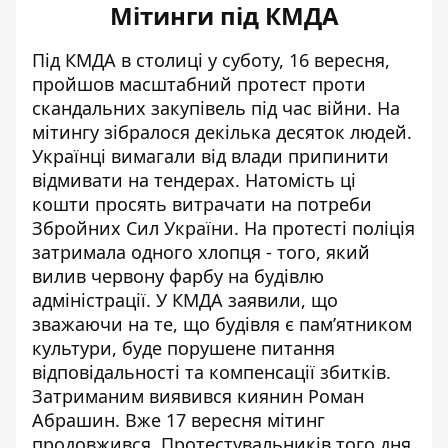
Мітинги під КМДА
Під КМДА в столиці у суботу, 16 вересня,
пройшов масштабний протест
проти
скандальних закупівель
під час війни. На
мітингу зібралося декілька десяток людей.
Українці вимагали від влади припинити
відмивати на тендерах. Натомість ці
кошти просять витрачати на потреби
Збройних Сил України. На протесті поліція
затримала одного хлопця - того, який
вилив червону фарбу на будівлю
адміністрації
. У КМДА заявили, що
зважаючи на те, що будівля є пам’ятником
культури, буде порушене питання
відповідальності та компенсації збитків.
Затриманим виявився киянин Роман
Абрашин.
Вже 17 вересня мітинг
продовжився. Протестувальників того дня