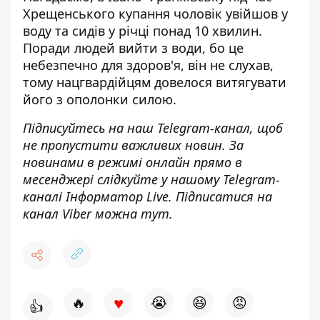
Хрещенського купання чоловік увійшов у
воду та сидів у річці понад 10 хвилин.
Поради людей вийти з води, бо це
небезпечно для здоров'я, він не слухав,
тому
нацгвардійцям довелося витягувати
його з ополонки силою
.
Підписуйтесь на наш
Telegram-канал
, щоб
не пропустити важливих новин. За
новинами в режимі онлайн прямо в
месенджері слідкуйте у нашому Telegram-
каналі
Інформатор Live
. Підписатися на
канал Viber можна
тут
.
♥
🔥
😭
😆
😡
👍