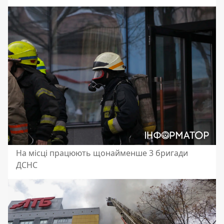
На місці працюють щонайменше 3 бригади
ДСНС