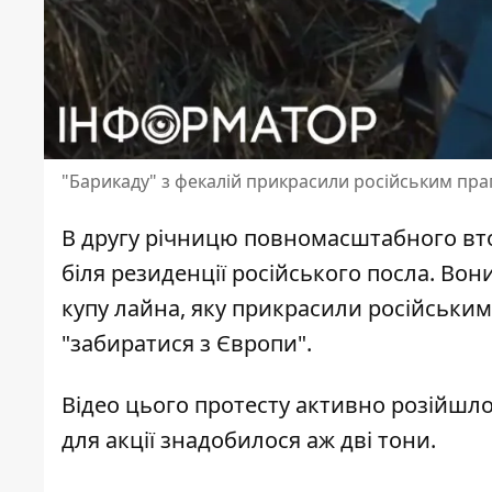
"Барикаду" з фекалій прикрасили російським пр
В другу
річницю повномасштабного вт
біля резиденції російського посла. Вон
купу лайна, яку прикрасили російськ
"забиратися з Європи".
Відео цього протесту
активно розійшл
для акції знадобилося аж дві тони.