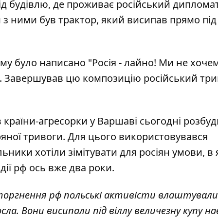
д будівлю, де проживає російський дипломат
м з ними був трактор, який висипав прямо під
му було написано "Росія - лайно! Ми не хоче
!". Завершував цю композицію російський три
 країни-агресорки у Варшаві сьогодні розбу
тряної тривоги. Для цього використовувався
ники хотіли зімітувати для росіян умови, в 
ії рф ось вже два роки.
торгнення рф польські активісти влаштували
сла. Вони висипали під віллу величезну купу на