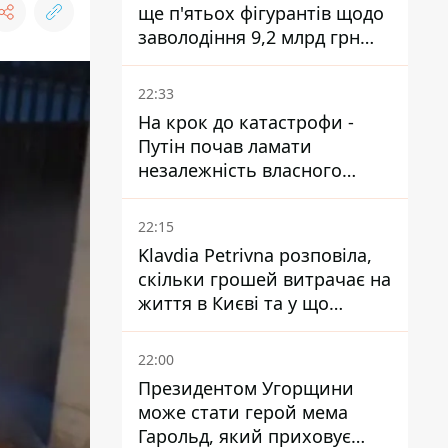
ще п'ятьох фігурантів щодо
заволодіння 9,2 млрд грн
ПриватБанку скерували до
суду
22:33
На крок до катастрофи -
Путін почав ламати
незалежність власного
Центробанку, змусивши
знизити базову ставку
22:15
Klavdia Petrivna розповіла,
скільки грошей витрачає на
життя в Києві та у що
вкладає мільйони
22:00
Президентом Угорщини
може стати герой мема
Гарольд, який приховує