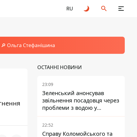
RU
🔎 Ольга Стефанішина
ОСТАННІ НОВИНИ
23:09
Зеленський анонсував
звільнення посадовця через
ргнення
проблеми з водою у
Марганці
22:52
Справу Коломойського та