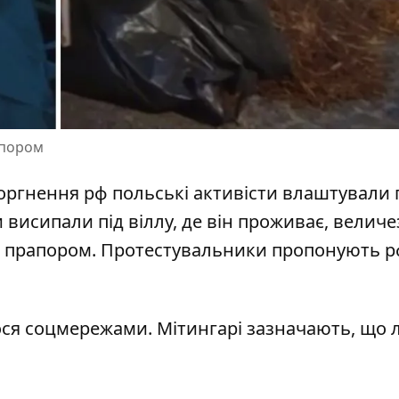
апором
оргнення рф
польські активісти влаштували 
и висипали під віллу, де він проживає, величе
им прапором. Протестувальники пропонують 
ося соцмережами
. Мітингарі зазначають, що 