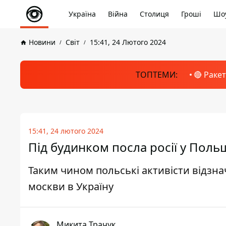
Україна
Війна
Столиця
Гроші
Шоу
Новини
Світ
15:41, 24 Лютого 2024
ТОПТЕМИ:
🔴 Раке
15:41, 24 лютого 2024
Під будинком посла росії у Поль
Таким чином польські активісти відз
москви в Україну
Микита Трачук