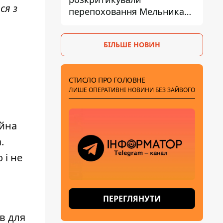
ся з
перепоховання Мельника
через ризик дипломатичної
ізоляції
БІЛЬШЕ НОВИН
СТИСЛО ПРО ГОЛОВНЕ
ЛИШЕ ОПЕРАТИВНІ НОВИНИ БЕЗ ЗАЙВОГО
ійна
.
 і не
ПЕРЕГЛЯНУТИ
в для