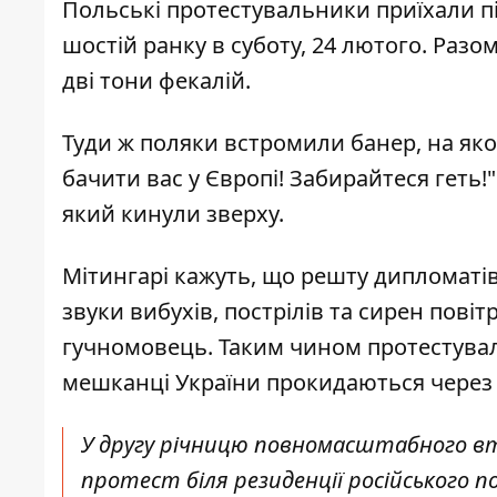
Польські протестувальники приїхали пі
шостій ранку в суботу, 24 лютого. Разо
дві тони фекалій.
Туди ж поляки встромили банер, на яко
бачити вас у Європі! Забирайтеся геть
який кинули зверху.
Мітингарі кажуть, що решту дипломатів
звуки вибухів, пострілів та сирен пові
гучномовець. Таким чином протестуваль
мешканці України прокидаються через д
У другу річницю повномасштабного в
протест біля резиденції російського по