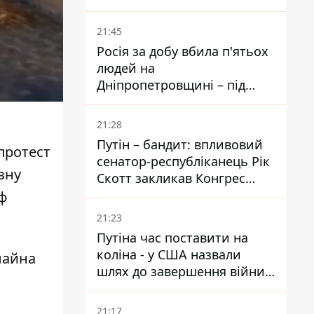
біль – він очолив народне
голосування
21:45
Росія за добу вбила п'ятьох
людей на
Дніпропетровщині – під
ударами опинилися п'ять
районів області
21:28
Путін – бандит: впливовий
протест
сенатор-республіканець Рік
зну
Скотт закликав Конгрес
притягнути РФ до
рф
відповідальності за війну в
21:23
Україні
Путіна час поставити на
коліна - у США назвали
лайна
шлях до завершення війни -
National Security Journal
21:17