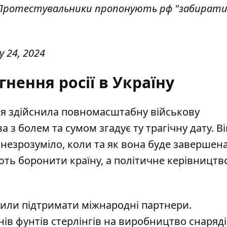
. Протестувальники пропонують рф "забирати
y 24, 2024
нення росії в Україну
ія здійснила
повномасштабну військову
 з болем та сумом згадує ту трагічну дату. В
о незрозуміло, коли та як вона буде завершена
ь боронити країну, а політичне керівництво
или підтримати міжнародні партнери.
нів
фунтів стерлінгів на виробництво снаряді