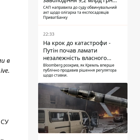
заволодіння 9,2 млрд грн
ПриватБанку скерували до
САП направила до суду обвинувальний
акт щодо олігарха та експосадовців
суду
ПриватБанку
22:33
На крок до катастрофи -
Путін почав ламати
незалежність власного
ми в
Центробанку, змусивши
Bloomberg розкрив, як Кремль вперше
ive
.
публічно продавив рішення регулятора
знизити базову ставку
щодо ставки.
ПСУ