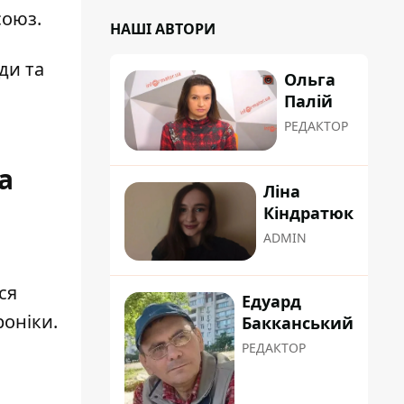
союз
.
НАШІ АВТОРИ
ади та
Ольга
Палій
РЕДАКТОР
а
Ліна
Кіндратюк
ADMIN
ся
Едуард
роніки.
Бакканський
РЕДАКТОР