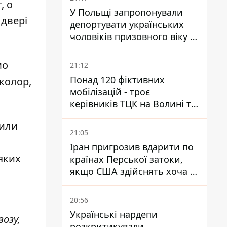
, о
У Польщі запропонували
 двері
депортувати українських
чоловіків призовного віку -
кого це може торкнутися
мо
21:12
Понад 120 фіктивних
колор,
мобілізацій - троє
керівників ТЦК на Волині та
Буковині отримали підозри
дили
за фейкові звіти
21:05
Іран пригрозив вдарити по
яких
країнах Перської затоки,
якщо США здійснять хоча б
одну атаку - Reuters
20:56
Українські нардепи
возу,
розкритикували