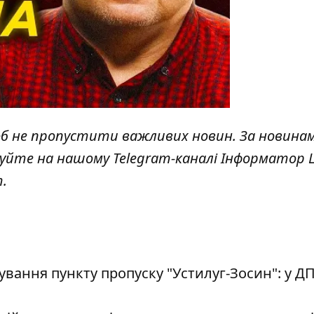
об не пропустити важливих новин. За новина
куйте на нашому Telegram-каналі
Інформатор L
т
.
ання пункту пропуску "Устилуг-Зосин": у Д