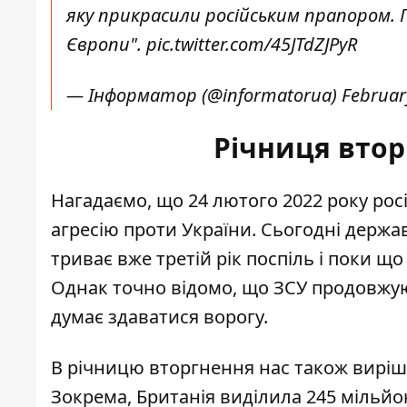
яку прикрасили російським прапором
Європи".
pic.twitter.com/45JTdZJPyR
— Інформатор (@informatorua)
Februar
Річниця вторг
Нагадаємо, що 24 лютого 2022 року рос
агресію
проти України. Сьогодні держава
триває вже третій рік поспіль і поки щ
Однак точно відомо, що ЗСУ продовжуют
думає здаватися ворогу.
В річницю вторгнення нас також виріш
Зокрема,
Британія виділила 245 мільйо