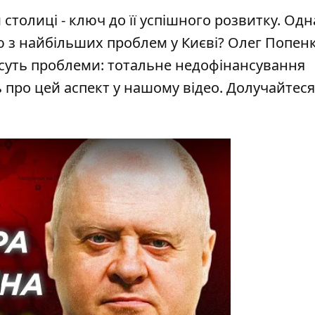
толиці - ключ до її успішного розвитку. Одн
ю з найбільших проблем у Києві? Олег Попен
 суть проблеми: тотальне недофінансування
 про цей аспект у нашому відео. Долучайтеся
y