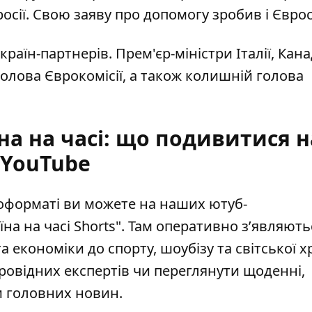
осії. Свою заяву про допомогу
зробив і Євро
країн-партнерів
. Прем'єр-міністри Італії, Кан
 голова Єврокомісії, а також колишній голова
на на часі: що подивитися н
YouTube
еоформаті ви можете на наших ютуб-
їна на часі Shorts"
. Там оперативно зʼявляють
та економіки до спорту, шоубізу та світської х
ровідних експертів чи переглянути щоденні,
и головних новин.