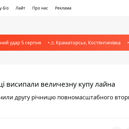
-Біз
Лайт
Про нас
Реклама
тний удар 5 серпня
⚠️ Краматорськ, Костянтинівка
щі висипали величезну купу лайна
начили другу річницю повномасштабного вто