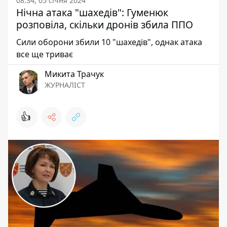
08:34, 05 січня 2024
Нічна атака "шахедів": Гуменюк
розповіла, скільки дронів збила ППО
Сили оборони збили 10 "шахедів", однак атака
все ще триває
Микита Трачук
ЖУРНАЛІСТ
👍