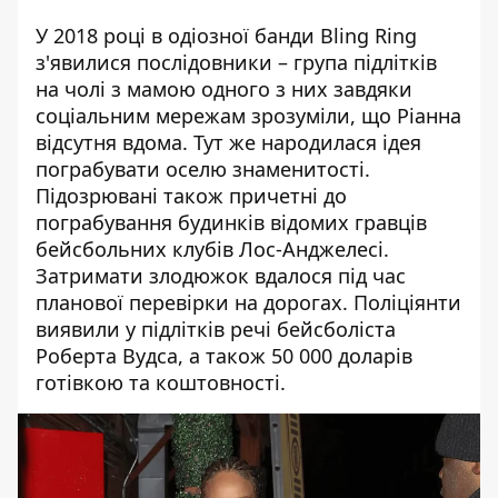
У 2018 році в одіозної банди Bling Ring
з'явилися послідовники –
група підлітків
на чолі з мамою одного з них
завдяки
соціальним мережам зрозуміли, що
Ріанна
відсутня вдома. Тут же народилася ідея
пограбувати оселю знаменитості.
Підозрювані також причетні до
пограбування будинків відомих гравців
бейсбольних клубів Лос-Анджелесі.
Затримати злодюжок вдалося під час
планової перевірки на дорогах. Поліціянти
виявили у підлітків речі бейсболіста
Роберта Вудса, а також 50 000 доларів
готівкою та коштовності.