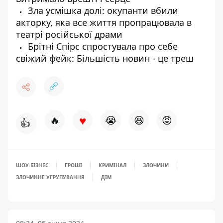
Зла усмішка долі: окупанти вбили
акторку, яка все життя пропрацювала в
театрі російської драми
Брітні Спірс спростувала про себе
свіжий фейк: Більшість новин - це треш
♥
🔥
😭
😆
😡
👍
ШОУ-БІЗНЕС
ГРОШІ
КРИМІНАЛ
ЗЛОЧИНИ
ЗЛОЧИННЕ УГРУПУВАННЯ
ДІМ