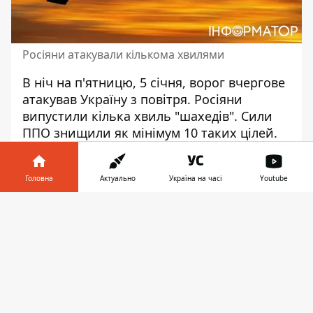
Росіяни атакували кількома хвилями
В ніч на п'ятницю, 5 січня, ворог вчергове
атакував Україну з повітря
. Росіяни
випустили кілька хвиль "шахедів". Сили
ППО знищили як мінімум 10 таких цілей.
Про це розповіла речниця Сил оборони
Півдня Наталя Гуменюк в етері
Головна
Актуально
Україна на часі
Youtube
телемарафону. Вона зазначила також, що
Інформатор у
станом на зараз
атака все ще триває
.
Завантажити
телефоні
👉
Епіцентром ударів був південь України. В
ЗСУ розповідають про дві хвилі, якими
йшли дрони.
"Перша тривала три години. Через дві