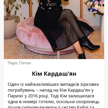
Періс Гілтон
Кім Кардаш'ян
Один із найжахливіших випадків зіркових
пограбувань – напад на
Кім Кардаш'ян
у
Парижі у 2016 році. Тоді Кім залишилася
одна в номері готелю, оскільки охоронець
пішов супроводжувати її сестер Кайлі та