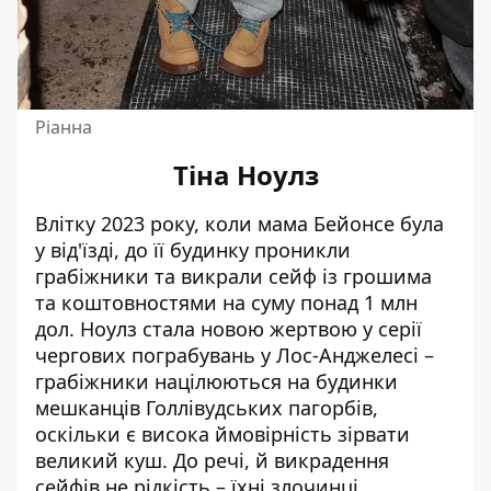
Ріанна
Тіна Ноулз
Влітку 2023 року, коли
мама Бейонсе
була
у від'їзді, до її
будинку проникли
грабіжники
та викрали сейф із грошима
та коштовностями на суму понад 1 млн
дол. Ноулз стала новою жертвою у серії
чергових пограбувань у Лос-Анджелесі –
грабіжники націлюються на будинки
мешканців Голлівудських пагорбів,
оскільки є висока ймовірність зірвати
великий куш. До речі, й викрадення
сейфів не рідкість – їхні злочинці