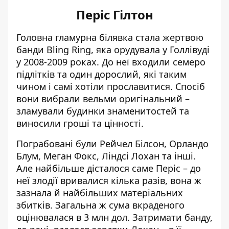
Періс Гілтон
Головна гламурна білявка
стала жертвою
банди Bling Ring
, яка орудувала у Голлівуді
у 2008-2009 роках. До неї входили семеро
підлітків та один дорослий, які таким
чином і самі хотіли прославитися. Спосіб
вони вибрали вельми оригінальний –
зламували будинки знаменитостей та
виносили гроші та цінності.
Пограбовані були Рейчел Білсон, Орландо
Блум, Меган Фокс, Ліндсі Лохан та інші.
Але найбільше дісталося саме
Періс
– до
неї злодії вривалися кілька разів, вона ж
зазнала й найбільших матеріальних
збитків. Загальна ж сума вкраденого
оцінювалася в 3 млн дол. Затримати банду,