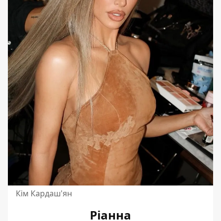
Кім Кардаш'ян
Ріанна