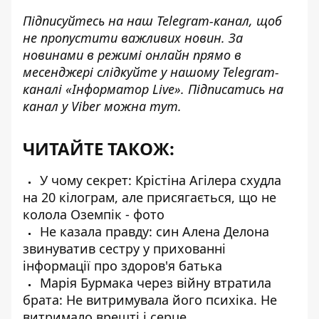
Підписуйтесь на наш
Telegram-канал
, щоб
не пропустити важливих новин. За
новинами в режимі онлайн прямо в
месенджері слідкуйте у нашому Telegram-
каналі
«Інформатор Live»
. Підписатись на
канал у Viber можна
тут
.
ЧИТАЙТЕ ТАКОЖ:
У чому секрет: Крістіна Агілера схудла
на 20 кілограм, але присягається, що не
колола Оземпік - фото
Не казала правду: син Алена Делона
звинуватив сестру у прихованні
інформації про здоров'я батька
Марія Бурмака через війну втратила
брата: Не витримувала його психіка. Не
витримало врешті і серце