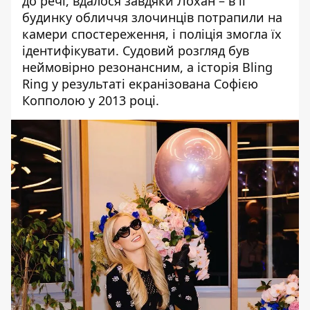
до речі, вдалося завдяки Лохан – в її
будинку обличчя злочинців потрапили на
камери спостереження, і поліція змогла їх
ідентифікувати. Судовий розгляд був
неймовірно резонансним, а історія Bling
Ring у результаті екранізована Софією
Копполою у 2013 році.