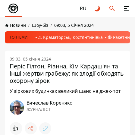
RU
Новини
Шоу-біз
09:03, 5 Січня 2024
⚠️ Краматорськ, Костянтинівка
🔴 Ракетний 
ТОПТЕМИ:
09:03, 05 січня 2024
Періс Гілтон, Ріанна, Кім Кардаш'ян та
інші жертви грабежу: як злодії обходять
охорону зірок
У зіркових будинках великий шанс на джек-пот
Вячеслав Кореняко
ЖУРНАЛІСТ
👍