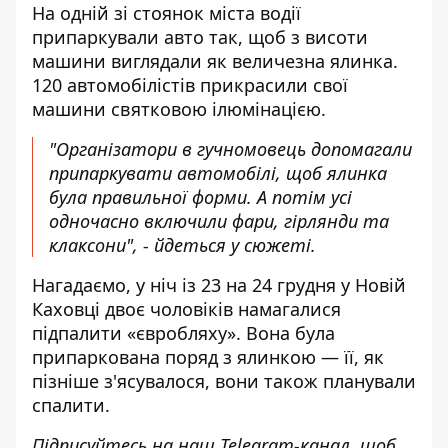
На одній зі стоянок міста водії
припаркували авто так, щоб з висоти
машини виглядали як величезна ялинка.
120 автомобілістів прикрасили свої
машини святковою ілюмінацією.
"Організатори в гучномовець допомагали
припаркувати автомобілі, щоб ялинка
була правильної форми. А потім усі
одночасно включили фари, гірлянди та
клаксони", - йдеться у сюжеті.
Нагадаємо, у ніч із 23 на 24 грудня у Новій
Каховці двоє чоловіків намагалися
підпалити «євробляху». Вона була
припаркована поряд з ялинкою — її, як
пізніше з'ясувалося,
вони також планували
спалити
.
Підписуйтесь на наш
Telegram-канал
,
щоб