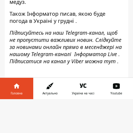
медуз.
Також
Інформатор
писав,
якою буде
погода в Україні у грудні
.
Підписуйтесь на наш
Telegram-канал
, щоб
не пропустити важливих новин. Слідкуйте
за новинами онлайн прямо в месенджері на
нашому Telegram-каналі
Інформатор Live
.
Підписатися на канал у Viber можна
тут
.
Головна
Актуально
Україна на часі
Youtube
Інформатор у
Завантажити
телефоні
👉
♥
🔥
😭
😆
😡
👍