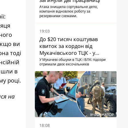
загинули дві працівниці
Атака знищила сортувальне депо,
компанія відновлює роботу за
ї:
резервними схемами.
сяця
19:03
жного
До $20 тисяч коштував
якщо ви
квиток за кордон від
на тоді
Мукачівського ТЦК - у
гучній справі перші підозри
У Мукачеві обшуки в ТЦК і ВЛК: підозри
нсійній
отримали двоє ексочільників
отримали двоє колишніх
йшли в
керівників
му році.
ся на
18:08