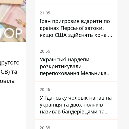
Буковині отримали підозри
за фейкові звіти
21:05
Іран пригрозив вдарити по
країнах Перської затоки,
якщо США здійснять хоча б
одну атаку - Reuters
20:56
Українські нардепи
другого
розкритикували
СВ) та
перепоховання Мельника
через ризик дипломатичної
овіла
ізоляції
20:46
У Гданську чоловік напав на
українця та двох поляків –
називав бандерівцями та
поводився агресивно
20:38