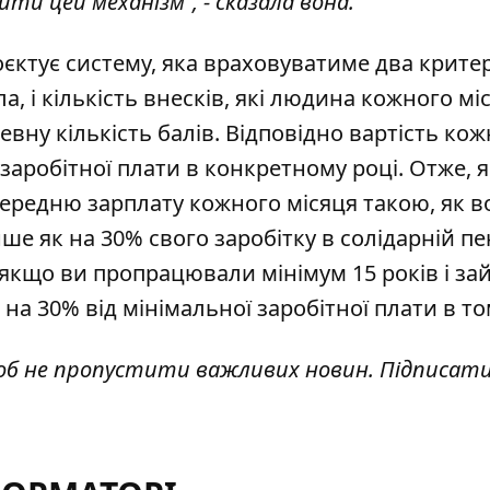
ти цей механізм”, - сказала вона.
єктує систему, яка враховуватиме два критері
а, і кількість внесків, які людина кожного мі
вну кількість балів. Відповідно вартість ко
заробітної плати в конкретному році. Отже, 
ередню зарплату кожного місяця такою, як во
ше як на 30% свого заробітку в солідарній пе
, якщо ви пропрацювали мінімум 15 років і за
на 30% від мінімальної заробітної плати в то
об не пропустити важливих новин. Підписати