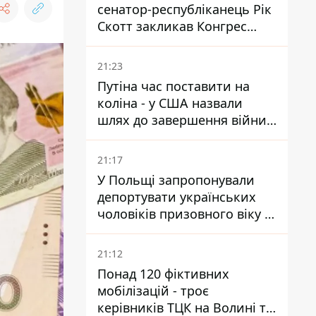
сенатор-республіканець Рік
Скотт закликав Конгрес
притягнути РФ до
відповідальності за війну в
21:23
Україні
Путіна час поставити на
коліна - у США назвали
шлях до завершення війни -
National Security Journal
21:17
У Польщі запропонували
депортувати українських
чоловіків призовного віку -
кого це може торкнутися
21:12
Понад 120 фіктивних
мобілізацій - троє
керівників ТЦК на Волині та