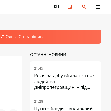
RU
🔎 Ольга Стефанішина
ОСТАННІ НОВИНИ
21:45
Росія за добу вбила п'ятьох
людей на
Дніпропетровщині – під
ударами опинилися п'ять
районів області
21:28
Путін – бандит: впливовий