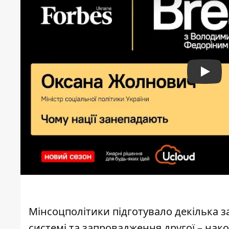
Play
Мінсоцполітики підготувало декілька 
системі
та запровадження другої – нако