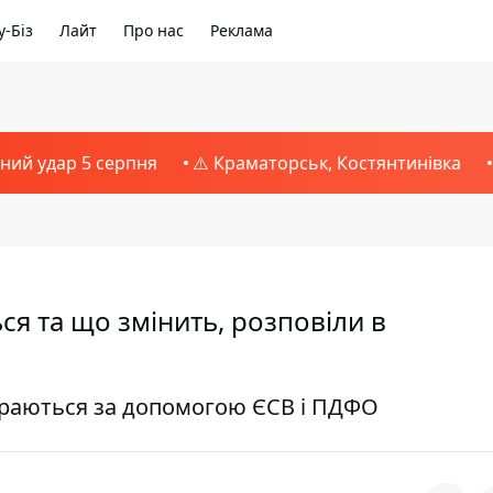
-Біз
Лайт
Про нас
Реклама
тний удар 5 серпня
⚠️ Краматорськ, Костянтинівка
я та що змінить, розповіли в
ираються за допомогою ЄСВ і ПДФО