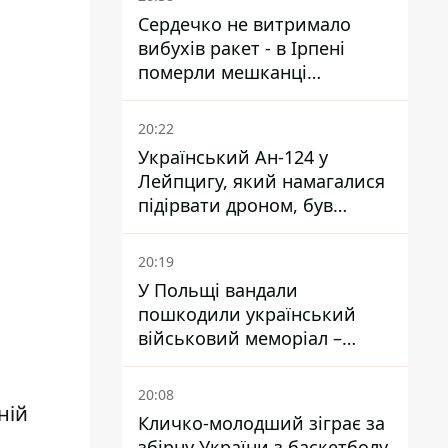
Сердечко не витримало
вибухів ракет - в Ірпені
померли мешканці
притулку для собак з
інвалідністю
20:22
Український Ан-124 у
Лейпцигу, який намагалися
підірвати дроном, був
завантажений
боєприпасами
20:19
У Польщі вандали
пошкодили український
військовий меморіал –
посольство відреагувало
20:08
ній
Кличко-молодший зіграє за
збірну України з баскетболу