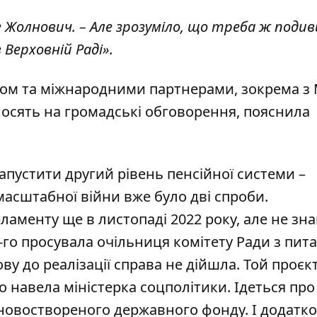
е Жолнович. – Але зрозуміло, що треба ж поди
Верховній Раді».
ом та міжнародними партнерами, зокрема з 
носять на громадські обговорення, пояснила
апустити другий рівень пенсійної системи
–
асштабної війни вже було дві спроби.
аменту ще в листопаді 2022 року, але не зн
3-го просувала очільниця комітету Ради з пит
ву до реалізації справа не дійшла. Той проєк
 навела міністерка соцполітики. Ідеться про
 новоствореного державного фонду. І додатк