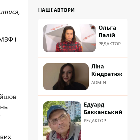
НАШІ АВТОРИ
витися,
Ольга
Палій
МВФ і
РЕДАКТОР
Ліна
Кіндратюк
ADMIN
айшов
Едуард
ань
Бакканський
т
РЕДАКТОР
ових