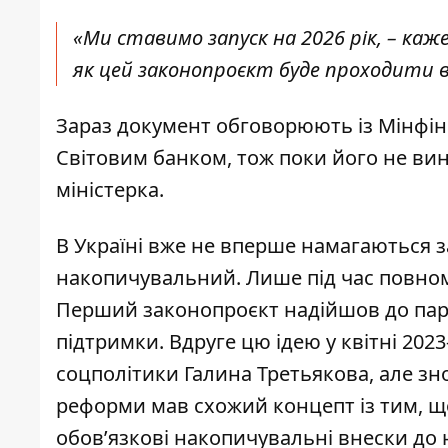
«Ми ставимо запуск на 2026 рік, – каж
як цей законопроєкт буде проходити в 
Зараз документ обговорюють із Мінфін
Світовим банком, тож поки його не ви
міністерка.
В Україні вже не вперше намагаються
з
накопичувальний. Лише під час повном
Перший законопроєкт надійшов до парл
підтримки. Вдруге цю ідею у квітні 202
соцполітики Галина Третьякова, але зно
реформи мав схожий концепт із тим, що
обов’язкові накопичувальні внески до