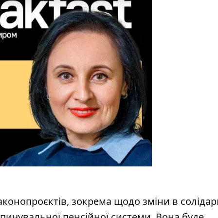
законопроєктів, зокрема щодо
зміни в солідар
пичувальної пенсійної системи. Вона буде