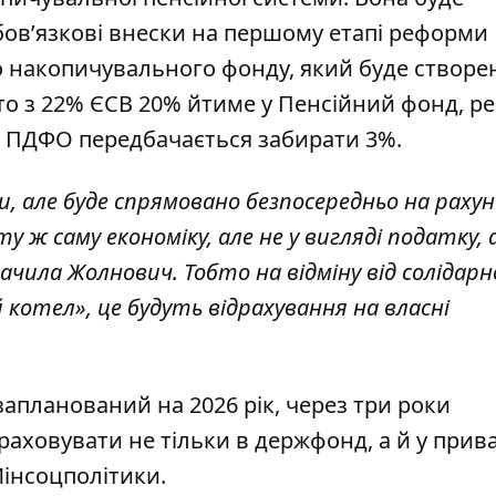
ов’язкові внески на першому етапі реформи
 накопичувального фонду, який буде створе
бто з 22% ЄСВ 20% йтиме у Пенсійний фонд, р
З ПДФО передбачається забирати 3%.
и, але буде спрямовано безпосередньо на рахун
 ж саму економіку, але не у вигляді податку, а
начила Жолнович. Тобто на відміну від солідарн
й котел», це будуть відрахування на власні
запланований на 2026 рік, через три роки
аховувати не тільки в держфонд, а й у прива
Мінсоцполітики.