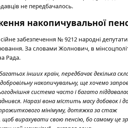
одавців не передбачалось.
ення накопичувальної пенс
сійне забезпечення № 9212
народні депутати
цювання
. За словами Жолнович, в мінсоцпол
на Рада.
багатьох інших країн, передбачає декілька скл
, добровільну накопичувальну, ще хочемо запр
ьогоднішня система часто і багато піддавала
кладнився. Наразі вона містить масу добавок і 
 прожиткового мінімуму, дотяжка за стаж
, щоб вирахувати свою пенсію
, бо самому це 