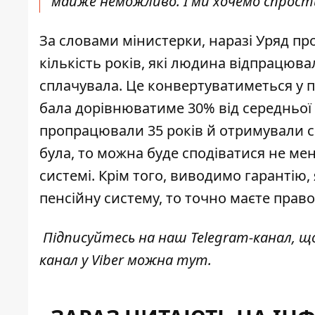
майже неможливо. І ми хочемо спрости
За словами мінистерки, наразі Уряд про
кількість років, які людина відпрацювал
сплачувала. Це конвертуватиметься у пе
бала дорівнюватиме 30% від середньої 
пропрацювали 35 років й отримували с
була, то можна буде сподіватися не мен
системі. Крім того, виводимо гарантію
пенсійну систему, то точно маєте право 
Підписуйтесь на наш
Telegram-канал
, щ
канал у Viber можна
тут
.