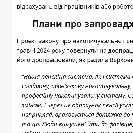
відрахувань від працівників або робот
Плани про запровадж
Проєкт закону про накопичувальне пен
травні 2024 року
повернули на доопра
його доопрацювали, як радила Верхов
“Наша пенсійна система, як і системи 
солідарну, обов'язкову накопичувальну
професійну накопичувальну систему. С
змінам. І через це обрахунок пенсії ус
наприклад, враховується дотяжка до
тощо.
Люди вимушені йти до фахівців