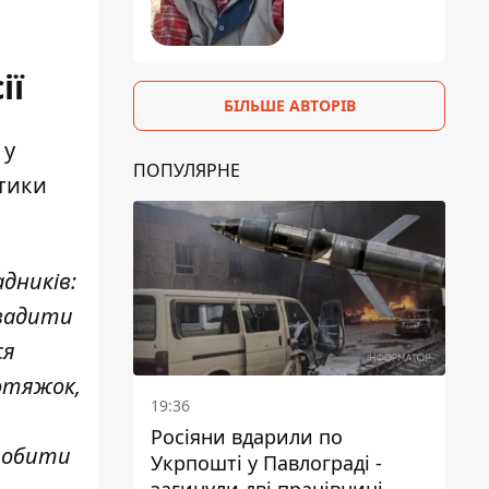
ії
БІЛЬШЕ АВТОРІВ
 у
ПОПУЛЯРНЕ
ітики
адників:
овадити
ся
дотяжок,
19:36
Росіяни вдарили по
зробити
Укрпошті у Павлограді -