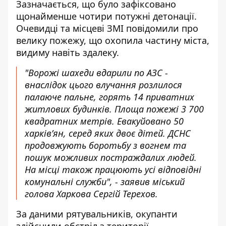
Зазначається, що було зафіксовано
щонайменше чотири потужні детонації.
Очевидці та місцеві ЗМІ повідомили про
велику пожежу, що охопила частину міста,
видиму навіть здалеку.
"Ворожі шахеди вдарили по АЗС -
внаслідок цього влучання розлилося
палаюче пальне, горять 14 приватних
житлових будинків. Площа пожежі 3 700
квадратних метрів. Евакуйовано 50
харківʼян, серед яких двоє дітей. ДСНС
продовжують боротьбу з вогнем та
пошук можливих постраждалих людей.
На місці також працюють усі відповідні
комунальні служби", - заявив міський
голова Харкова Сергій Терехов.
За даними рятувальників, окупанти