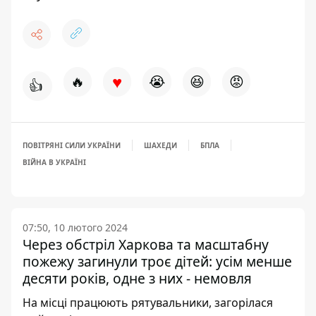
♥
🔥
😭
😆
😡
👍
ПОВІТРЯНІ СИЛИ УКРАЇНИ
ШАХЕДИ
БПЛА
ВІЙНА В УКРАЇНІ
07:50, 10 лютого 2024
Через обстріл Харкова та масштабну
пожежу загинули троє дітей: усім менше
десяти років, одне з них - немовля
На місці працюють рятувальники, загорілася