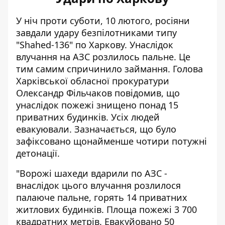
У ніч проти суботи, 10 лютого, росіяни
завдали удару безпілотниками типу
"Shahed-136" по Харкову. Унаслідок
влучання на АЗС розлилось пальне. Це
тим самим спричинило займання. Голова
Харківської обласної прокуратури
Олександр Фільчаков повідомив, що
унаслідок пожежі знищено понад 15
приватних будинків
. Усіх людей
евакуювали. Зазначається, що
було
зафіксовано щонайменше чотири потужні
детонації
.
"Ворожі шахеди вдарили по АЗС -
внаслідок цього влучання розлилося
палаюче пальне, горять 14 приватних
житлових будинків. Площа пожежі 3 700
квадратних метрів. Евакуйовано 50