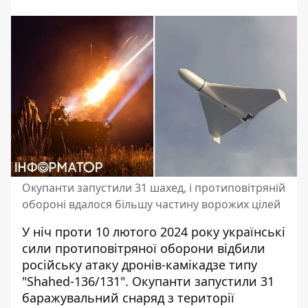
Окупанти запустили 31 шахед, і протиповітряній
обороні вдалося більшу частину ворожих цілей
У ніч проти 10 лютого 2024 року українські
сили протиповітряної оборони
відбили
російську атаку дронів-камікадзе типу
"Shahed-136/131"
. Окупанти запустили 31
баражувальний снаряд з території