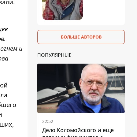
вали.
щее
БОЛЬШЕ АВТОРОВ
в.
 огнем и
ПОПУЛЯРНЫЕ
ова
кой
ела
бшего
и
22:52
бших,
Дело Коломойского и еще