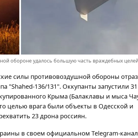
шной обороне удалось большую часть враждебных целе
инские силы противовоздушной обороны
отра
па "Shahed-136/131"
. Оккупанты запустили 31
купированного Крыма (Балаклавы и мыса Чау
что целью врага были объекты в Одесской и
рехватить 23 дрона россиян.
раины в своем официальном Telegram-канал