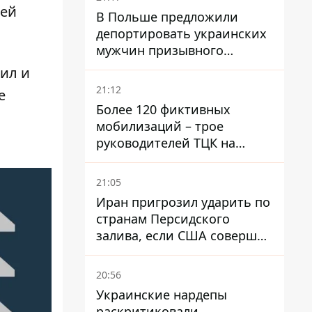
лей
В Польше предложили
депортировать украинских
мужчин призывного
возраста - кого это может
ил и
затронуть
21:12
е
Более 120 фиктивных
мобилизаций – трое
руководителей ТЦК на
Волыни и Буковине
получили подозрения за
21:05
фейковые отчеты
Иран пригрозил ударить по
странам Персидского
залива, если США совершат
хотя бы одну атаку - Reuters
20:56
Украинские нардепы
раскритиковали