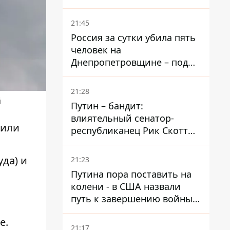
– он возглавил народное
голосование
21:45
Россия за сутки убила пять
человек на
Днепропетровщине – под
ударами оказались пять
районов области
21:28
й
Путин – бандит:
влиятельный сенатор-
зили
республиканец Рик Скотт
призвал Конгресс привлечь
РФ к ответственности за
да) и
21:23
войну в Украине
Путина пора поставить на
колени - в США назвали
путь к завершению войны -
National Security Journal
е.
21:17