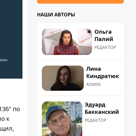
НАШИ АВТОРЫ
Ольга
Палий
РЕДАКТОР
Лина
Киндратюк
ADMIN
Эдуард
136" по
Бакканский
ло к
РЕДАКТОР
бщил,