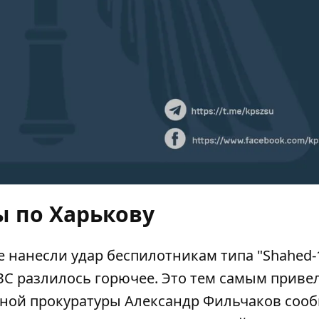
ы по Харькову
не нанесли удар беспилотникам типа "Shahed-
АЗС разлилось горючее. Это тем самым приве
тной прокуратуры Александр Фильчаков соо