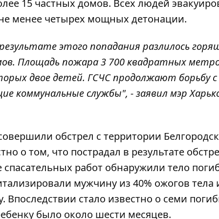
олее 15 частных домов
. Всех людей эвакуиро
не менее четырех мощных детонации
.
в результате этого попадания разлилось горя
мов. Площадь пожара 3 700 квадратных метро
оторых двое детей. ГСЧС продолжают борьбу с
е коммунальные службы", - заявил мэр Харьк
 совершили обстрел с территории Белгородс
но о том, что пострадал в результате обстр
 спасательных работ обнаружили тело поги
питализировали мужчину из 40% ожогов тела 
. Впоследствии
стало известно о семи поги
ебенку было около шести месяцев.