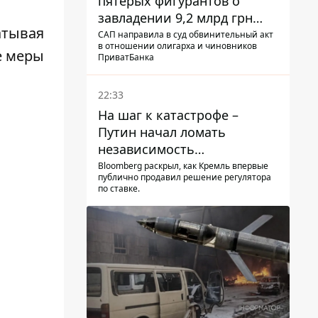
пятерых фигурантов о
завладении 9,2 млрд грн
атывая
ПриватБанка направили в
САП направила в суд обвинительный акт
в отношении олигарха и чиновников
суд
е меры
ПриватБанка
22:33
На шаг к катастрофе –
Путин начал ломать
независимость
собственного Центробанка,
Bloomberg раскрыл, как Кремль впервые
публично продавил решение регулятора
заставив снизить базовую
по ставке.
ставку