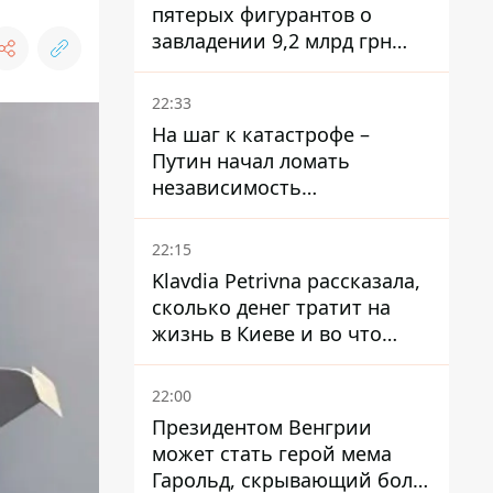
пятерых фигурантов о
завладении 9,2 млрд грн
ПриватБанка направили в
суд
22:33
На шаг к катастрофе –
Путин начал ломать
независимость
собственного Центробанка,
заставив снизить базовую
22:15
ставку
Klavdia Petrivna рассказала,
сколько денег тратит на
жизнь в Киеве и во что
вкладывает миллионы
22:00
Президентом Венгрии
может стать герой мема
Гарольд, скрывающий боль