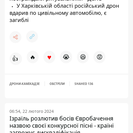
У Харківській області російський дрон
вдарив по цивільному автомобілю, є
загиблі
♥
🔥
😭
😆
😡
👍
ДРОНИ-КАМІКАДЗЕ
ОБСТРІЛИ
SHAHED 136
06:54, 22 лютого 2024
Ізраїль розлютив босів Євробачення
назвою своєї конкурсної пісні - країні
загрожує дискваліфікація