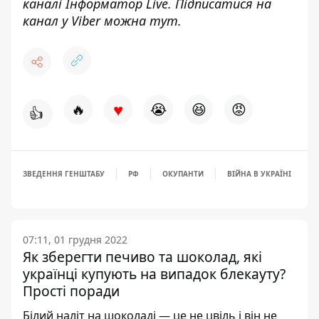
каналі
Інформатор Live
. Підписатися на
канал у Viber можна
тут
.
♥
🔥
😭
😆
😡
👍
ЗВЕДЕННЯ ГЕНШТАБУ
РФ
ОКУПАНТИ
ВІЙНА В УКРАЇНІ
07:11, 01 грудня 2022
Як зберегти печиво та шоколад, які
українці купують на випадок блекауту?
Прості поради
Білий наліт на шоколаді — це не цвіль і він не