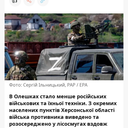
👍
Фото: Сергій Ільницький, PAP / EPA
В Олешках стало менше російських
військових та їхньої техніки.
З окремих
населених пунктів
Херсонської області
війська противника виведено та
розосереджено у лісосмугах вздовж