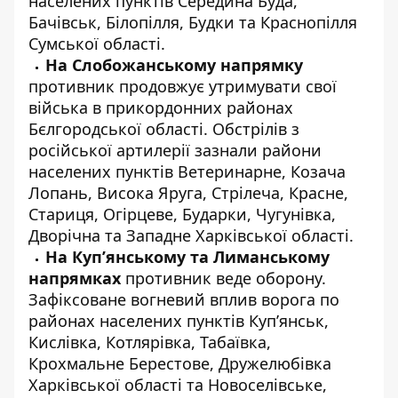
населених пунктів Середина Буда,
Бачівськ, Білопілля, Будки та Краснопілля
Сумської області.
На Слобожанському напрямку
противник продовжує утримувати свої
війська в прикордонних районах
Бєлгородської області. Обстрілів з
російської артилерії зазнали райони
населених пунктів Ветеринарне, Козача
Лопань, Висока Яруга, Стрілеча, Красне,
Стариця, Огірцеве, Бударки, Чугунівка,
Дворічна та Западне Харківської області.
На Куп’янському та Лиманському
напрямках
противник веде оборону.
Зафіксоване вогневий вплив ворога по
районах населених пунктів Куп’янськ,
Кислівка, Котлярівка, Табаївка,
Крохмальне Берестове, Дружелюбівка
Харківської області та Новоселівське,