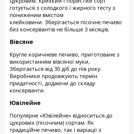
цукровим. Крихкий і пористий сорт
готується з солодкого і жирного тесту з
пониженим вмістом
клейковини. Зберігається пісочне печиво
без
консервантів
не більше 3 місяців.
Вівсяне
Кругле коричневе печиво, приготоване з
використанням вівсяної муки,
Зберігається від 30 діб до пів року.
Виробники продовжують термін
придатності, додаючи до складу
консерванти.
Ювілейне
Популярне «Ювілейне» відноситься до
цукрових (пісочним) сортам. Як
традиційне печиво, так і варіації з