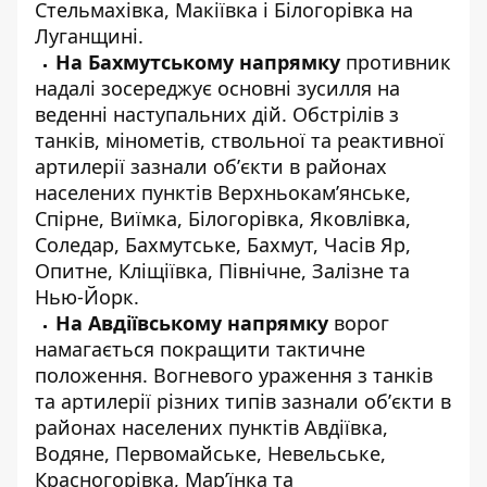
Стельмахівка, Макіївка і Білогорівка на
Луганщині.
На Бахмутському напрямку
противник
надалі зосереджує основні зусилля на
веденні наступальних дій. Обстрілів з
танків, мінометів, ствольної та реактивної
артилерії зазнали обʼєкти в районах
населених пунктів Верхньокам’янське,
Спірне, Виїмка, Білогорівка, Яковлівка,
Соледар, Бахмутське, Бахмут, Часів Яр,
Опитне, Кліщіївка, Північне, Залізне та
Нью-Йорк.
На Авдіївському напрямку
ворог
намагається покращити тактичне
положення. Вогневого ураження з танків
та артилерії різних типів зазнали обʼєкти в
районах населених пунктів Авдіївка,
Водяне, Первомайське, Невельське,
Красногорівка, Мар’їнка та