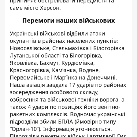
припиняє обстрілювати передмістя та
саме місто Херсон.
Перемоги наших військових
Українські військові
відбили
атаки
окупантів в районах населених пунктів:
Новоселівське, Стельмахівка і Білогорівка
Луганської області та Білогорівка,
Яковлівка, Бахмут, Курдюмівка,
Красногорівка, Кам’янка, Водяне,
Первомайське і Мар’їнка на Донеччині.
Наша авіація завдала 17 ударів по районах
зосередження особового складу,
озброєння та військової техніки ворога, а
також 4 удари по
позиціях
його зенітно-
ракетних комплексів. Водночас українські
підрозділи збили БПЛА (ймовірно типу
“Орлан-10”). Інформація уточнюється.
Підрозділи ракетних військ і артилерії Сил