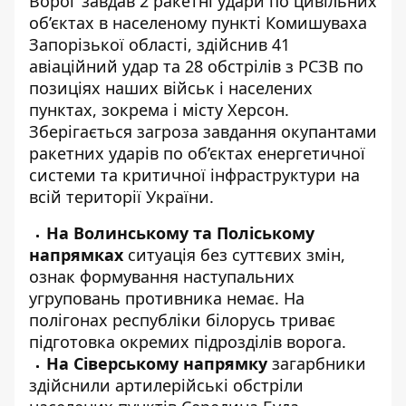
Ворог завдав 2 ракетні удари по цивільних
об’єктах в населеному пункті Комишуваха
Запорізької області, здійснив 41
авіаційний удар та 28 обстрілів з РСЗВ по
позиціях наших військ і населених
пунктах, зокрема і місту Херсон.
Зберігається загроза завдання окупантами
ракетних ударів по об’єктах енергетичної
системи та критичної інфраструктури на
всій території України.
На Волинському та Поліському
напрямках
ситуація без суттєвих змін,
ознак формування наступальних
угруповань противника немає. На
полігонах республіки білорусь триває
підготовка окремих підрозділів ворога.
На Сіверському напрямку
загарбники
здійснили артилерійські обстріли