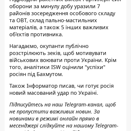
оборони за минулу добу уразили 7
районів зосередження особового складу
та ОВТ, склад пально-мастильних
матеріалів, а також 5 інших важливих
об’єктів
противника
.
Нагадаємо, окупанти
публічно
розстрілюють зеків, щоб мотивувати
військових воювати
проти України. Крім
того, аналітики
ISW оцінили "успіхи"
росіян
під Бахмутом.
Також
Інформатор
писав, чи
готує росія
новий масований удар по
Україні.
Підписуйтесь на наш
Telegram-канал
, щоб
не пропустити важливих новин. За
новинами в режимі онлайн прямо в
месенджері слідкуйте на нашому Telegram-