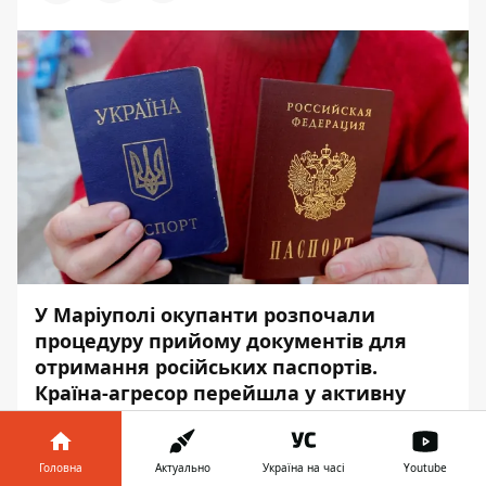
У Маріуполі окупанти розпочали
процедуру прийому документів для
отримання російських паспортів.
Країна-агресор перейшла у активну
стадію незаконного захоплення міста.
Про це
повідомив
радник мера Павло
Головна
Актуально
Україна на часі
Youtube