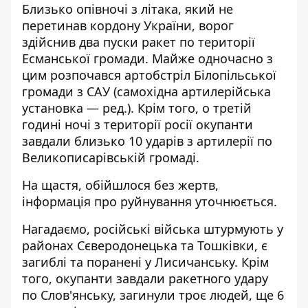
Близько опівночі з літака, який не
перетинав кордону України, ворог
здійснив два пуски ракет по території
Есманської громади. Майже одночасно з
цим розпочався артобстріл Білопільської
громади з САУ (самохідна артилерійська
установка — ред.). Крім того, о третій
годині ночі з території росії окупанти
завдали близько 10 ударів з артилерії по
Великописарівській громаді.
На щастя, обійшлося без жертв,
інформація про руйнування уточнюється.
Нагадаємо, російські війська
штурмують у
районах Сєверодонецька та Тошківки
, є
загиблі та поранені у Лисичанську. Крім
того, окупанти
завдали ракетного удару
по Слов'янську
, загинули троє людей, ще 6