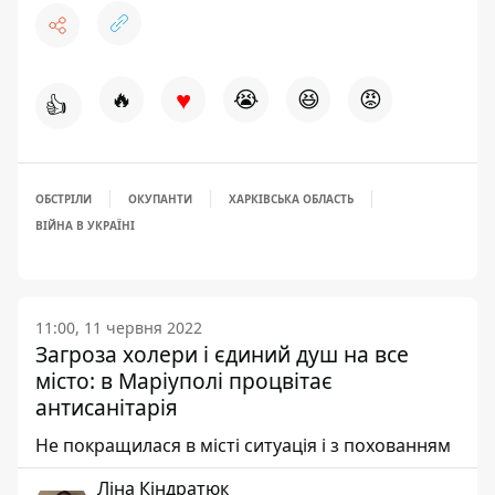
♥
🔥
😭
😆
😡
👍
ОБСТРІЛИ
ОКУПАНТИ
ХАРКІВСЬКА ОБЛАСТЬ
ВІЙНА В УКРАЇНІ
11:00, 11 червня 2022
Загроза холери і єдиний душ на все
місто: в Маріуполі процвітає
антисанітарія
Не покращилася в місті ситуація і з похованням
Ліна Кіндратюк