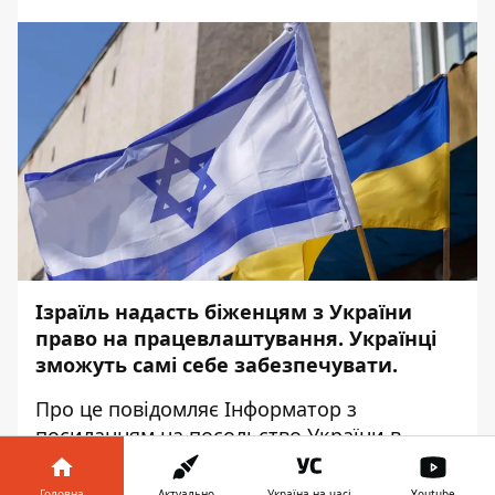
Ізраїль надасть біженцям з України
право на працевлаштування. Українці
зможуть самі себе забезпечувати.
Про це повідомляє
Інформатор
з
посиланням на
посольство України в
Ізраїлі
.
Головна
Актуально
Україна на часі
Youtube