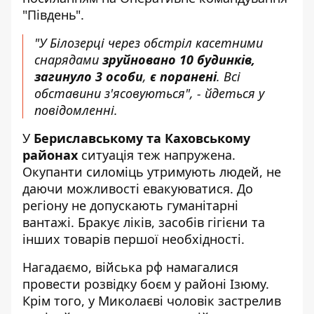
"Південь"
.
"У Білозерці через обстріл касетними
снарядами
зруйновано 10 будинків,
загинуло 3 особи
,
є поранені
. Всі
обставини з'ясовуються", - йдеться у
повідомленні.
У
Бериславському та Каховському
районах
ситуація теж напружена.
Окупанти силоміць утримують людей, не
даючи можливості евакуюватися. До
регіону не допускають гуманітарні
вантажі. Бракує ліків, засобів гігієни та
інших товарів першої необхідності.
Нагадаємо, війська рф
намагалися
провести розвідку боєм
у районі Ізюму.
Крім того, у Миколаєві
чоловік застрелив