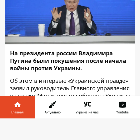
На президента россии Владимира
Путина были покушения после начала
войны против Украины.
Об этом в
интервью
«Украинской правде»
заявил руководитель Главного управления
разведки Министерства обороны Украины
Кирилл Буданов, – передаёт
Информатор
.
Главная
Актуально
Україна на часі
Youtube
«На Путина были покушения… На него
было даже покушение по линии, как
Информатор в
Скачать
говорится, представителей Кавказа не
телефоне
👉
так давно. Это не публичная