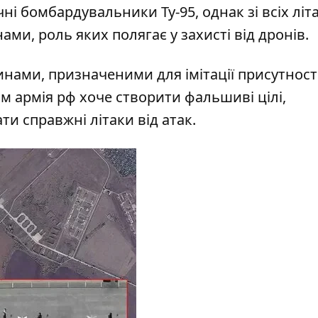
чні бомбардувальники Ту-95, однак зі всіх літ
ми, роль яких полягає у захисті від дронів.
инами, призначеними для імітації присутност
м армія рф хоче створити фальшиві цілі,
и справжні літаки від атак.