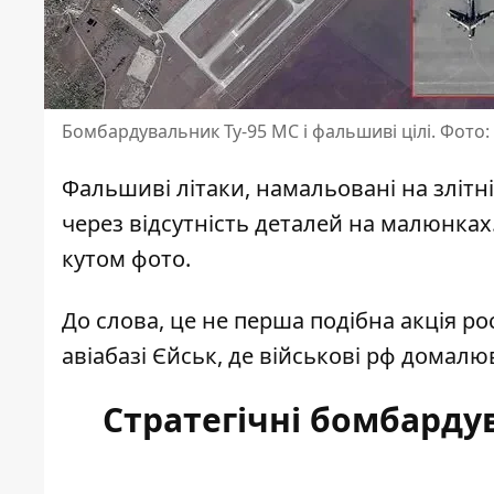
Бомбардувальник Ту-95 МС і фальшиві цілі. Фото: 
Фальшиві літаки, намальовані на злітн
через відсутність деталей на малюнках.
кутом фото.
До слова, це не перша подібна акція р
авіабазі Єйськ, де військові рф домал
Стратегічні бомбарду