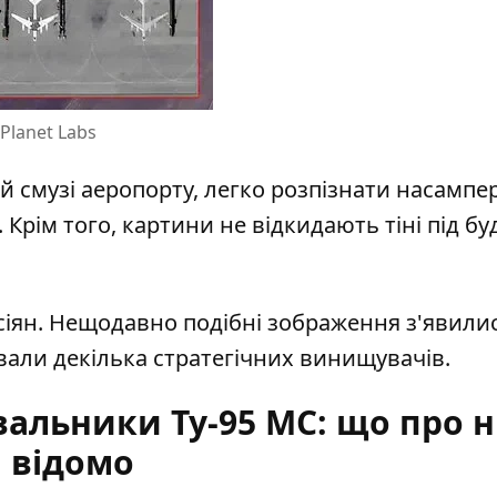
Planet Labs
ій смузі аеропорту, легко розпізнати насампе
 Крім того, картини не відкидають тіні під б
осіян. Нещодавно подібні зображення з'явили
ювали
декілька стратегічних винищувачів
.
вальники Ту-95 МС: що про 
відомо