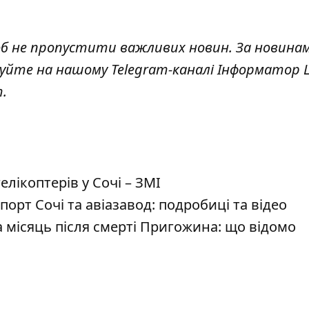
об не пропустити важливих новин. За новина
куйте на нашому Telegram-каналі
Інформатор L
т
.
елікоптерів у Сочі – ЗМІ
порт Сочі та авіазавод: подробиці та відео
а місяць після смерті Пригожина: що відомо