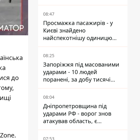
від атак
08:47
Просмажка пасажирів - у
Києві знайдено
найспекотнішу одиницю
громадського транспорту
08:25
аїнська
Запоріжжя під масованими
ка
ударами - 10 людей
ися до
поранені, за добу тисячі
атак
тому,
нищі
08:04
Дніпропетровщина під
ударами РФ - ворог знов
атакував область, є
руйнування та пожежі
Zone.
07:53