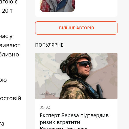
агою є
 20 т
БІЛЬШЕ АВТОРІВ
час у
азивают
ПОПУЛЯРНЕ
иблизно
ною
востовій
09:32
Експерт Береза підтвердив
ризик втратити
та