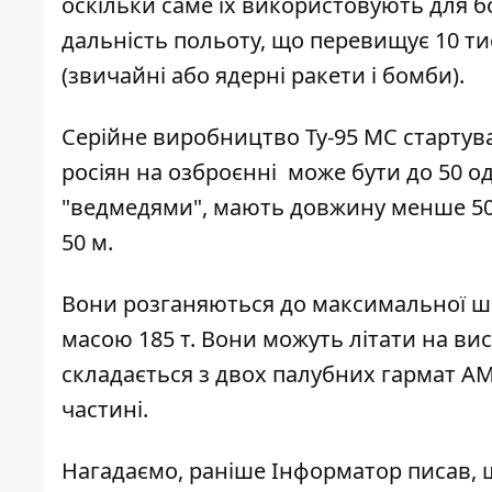
оскільки саме їх використовують для 
дальність польоту, що перевищує 10 тис
(звичайні або ядерні ракети і бомби).
Серійне виробництво Ту-95 МС стартувал
росіян на озброєнні може бути до 50 о
"ведмедями", мають довжину менше 50 
50 м.
Вони розганяються до максимальної шв
масою 185 т. Вони можуть літати на вис
складається з двох палубних гармат AM
частині.
Нагадаємо, раніше Інформатор писав, 