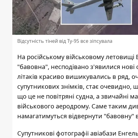
Відсутність тіней від Ту-95 все зіпсувала
На російському військовому летовищі 
"бавовна"
, несподівано з'явилися нові
літаків красиво вишикувались в ряд, о
супутникових знімків, стає очевидно, що
що це не повітряні судна, а звичайні
військового аеродрому. Саме таким ди
намагатимуться відвернути "бавовну" ві
Супутникові
фотографії авіабази Енгел