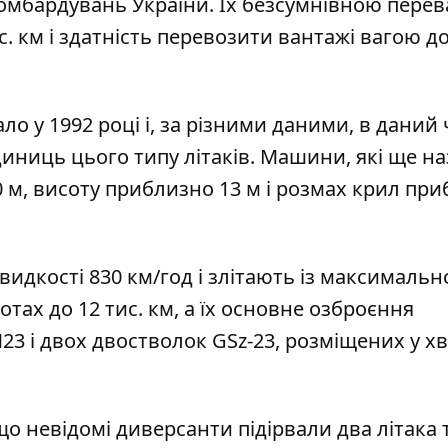
бомбардувань України. Їх безсумнівною перев
. км і здатність перевозити вантажі вагою до
о у 1992 році і, за різними даними, в даний 
диниць цього типу літаків. Машини, які ще н
м, висоту приблизно 13 м і розмах крил пр
идкості 830 км/год і злітають із максималь
отах до 12 тис. км, а їх основне озброєння
23 і двох двостволок GSz-23, розміщених у х
що невідомі
диверсанти підірвали
два літака 