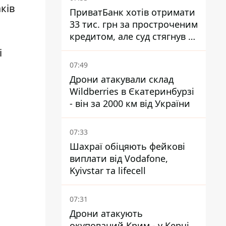
аків
ПриватБанк хотів отримати
33 тис. грн за простроченим
кредитом, але суд стягнув з
боржниці лише 22 тис. грн
і
07:49
Дрони атакували склад
Wildberries в Єкатеринбурзі
- він за 2000 км від України
07:33
Шахраї обіцяють фейкові
виплати від Vodafone,
Kyivstar та lifecell
07:31
Дрони атакують
окупований Крим - у Керчі