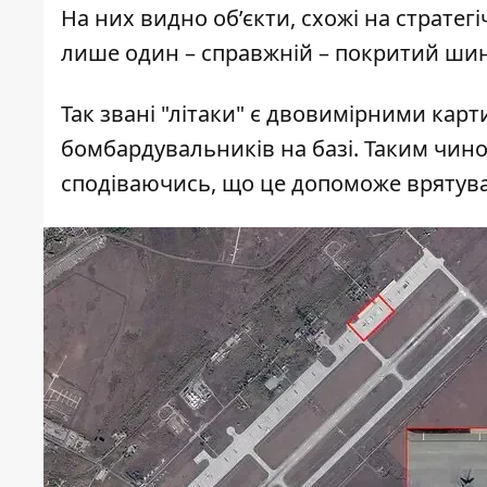
На них видно об’єкти, схожі на стратегі
лише один – справжній – покритий шина
Так звані "літаки" є двовимірними карт
бомбардувальників на базі. Таким чино
сподіваючись, що це допоможе врятуват