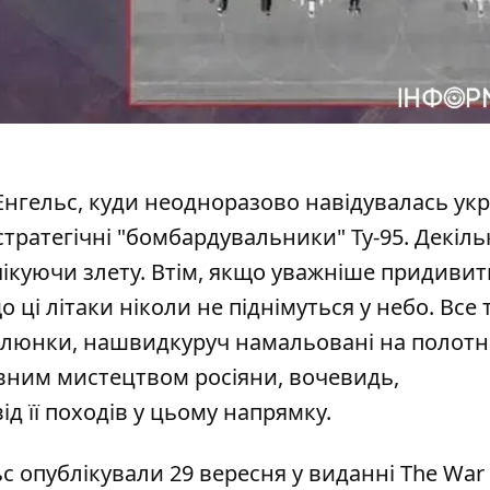
Енгельс,
куди неодноразово навідувалась укр
 стратегічні "бомбардувальники" Ту-95. Декіль
чікуючи злету. Втім, якщо уважніше придивит
 ці літаки ніколи не піднімуться у небо. Все 
 малюнки, нашвидкуруч намальовані на полот
вним мистецтвом росіяни, вочевидь,
д її походів у цьому напрямку.
ьс
опублікували 29 вересня у виданні The War 