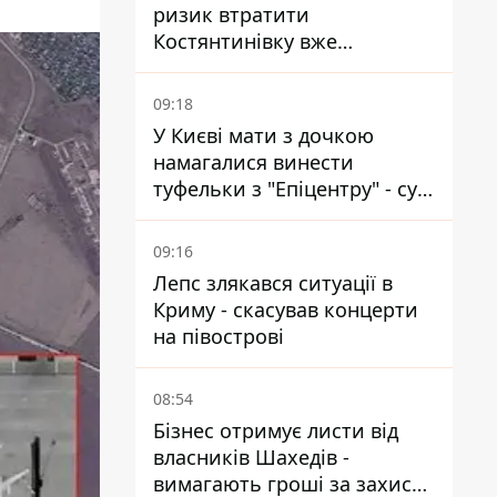
ризик втратити
Костянтинівку вже
найближчими місяцями
09:18
У Києві мати з дочкою
намагалися винести
туфельки з "Епіцентру" - суд
виніс вирок
09:16
Лепс злякався ситуації в
Криму - скасував концерти
на півострові
08:54
Бізнес отримує листи від
власників Шахедів -
вимагають гроші за захист