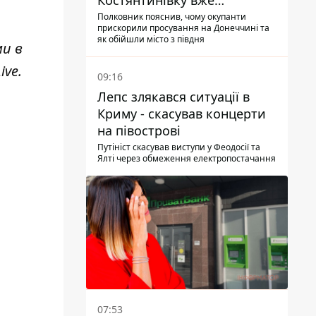
Костянтинівку вже
найближчими місяцями
Полковник пояснив, чому окупанти
прискорили просування на Донеччині та
як обійшли місто з півдня
ми в
ive
.
09:16
Лепс злякався ситуації в
Криму - скасував концерти
на півострові
Путініст скасував виступи у Феодосії та
Ялті через обмеження електропостачання
07:53