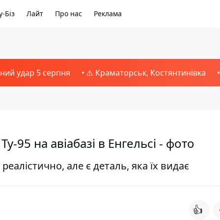
-Біз
Лайт
Про нас
Реклама
тний удар 5 серпня
⚠️ Краматорськ, Костянтинівка
-95 на авіабазі в Енгельсі - фото
еалістично, але є деталь, яка їх видає
👍