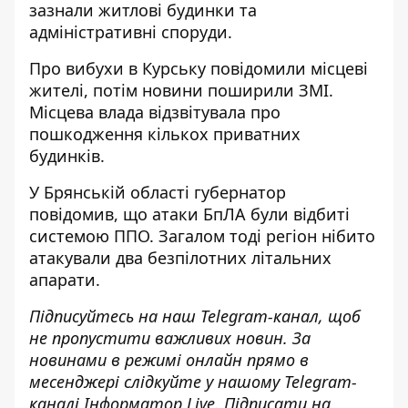
зазнали житлові будинки та
адміністративні споруди.
Про вибухи в Курську повідомили місцеві
жителі, потім новини поширили ЗМІ.
Місцева влада відзвітувала про
пошкодження кількох приватних
будинків.
У Брянській області губернатор
повідомив, що атаки БпЛА були відбиті
системою ППО. Загалом тоді регіон нібито
атакували два безпілотних літальних
апарати.
Підписуйтесь на наш
Telegram-канал
, щоб
не пропустити важливих новин. За
новинами в режимі онлайн прямо в
месенджері слідкуйте у нашому Telegram-
каналі
Інформатор Live
. Підписати на