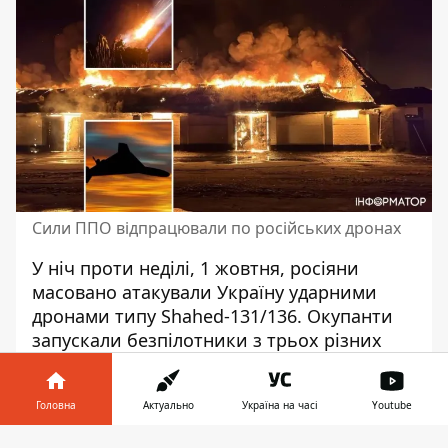
Сили ППО відпрацювали по російських дронах
У ніч проти неділі, 1 жовтня,
росіяни
масовано атакували Україну
ударними
дронами типу Shahed-131/136. Окупанти
запускали безпілотники з трьох різних
напрямків, але Силам ППО вдалося
знищити понад половину із випущених
Головна
Актуально
Україна на часі
Youtube
дронів.
Інформатор у