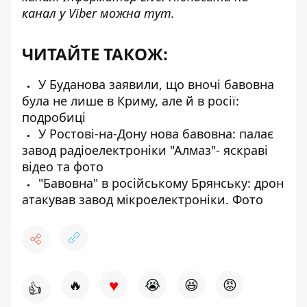
канал у Viber можна
тут
.
ЧИТАЙТЕ ТАКОЖ:
У Буданова заявили, що вночі бавовна
була не лише в Криму, але й в росії:
подробиці
У Ростові-на-Дону нова бавовна: палає
завод радіоелектроніки "Алмаз"- яскраві
відео та фото
"Бавовна" в російському Брянську: дрон
атакував завод мікроелектроніки. Фото
♥
🔥
😭
😆
😡
👍