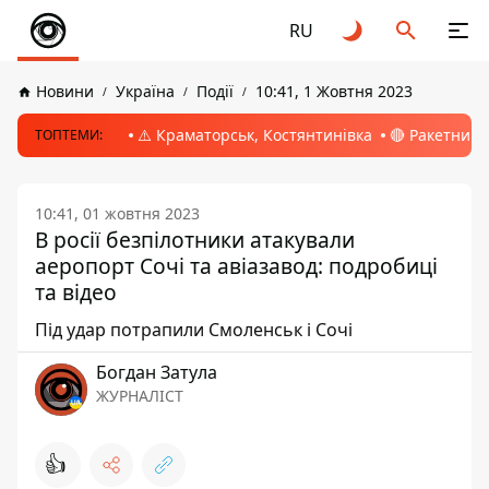
RU
Новини
Україна
Події
10:41, 1 Жовтня 2023
⚠️ Краматорськ, Костянтинівка
🔴 Ракетний 
ТОПТЕМИ:
10:41, 01 жовтня 2023
В росії безпілотники атакували
аеропорт Сочі та авіазавод: подробиці
та відео
Під удар потрапили Смоленськ і Сочі
Богдан Затула
ЖУРНАЛІСТ
👍