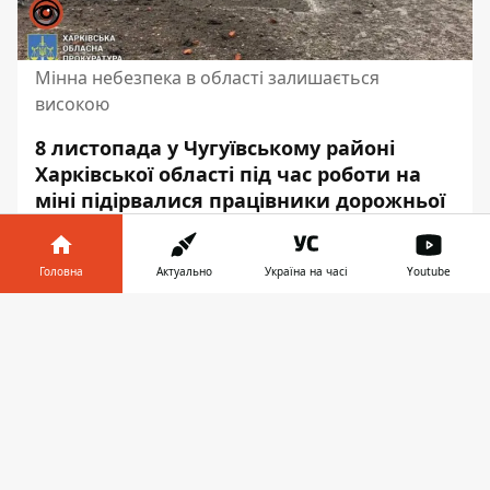
Мінна небезпека в області залишається
високою
8 листопада у Чугуївському районі
Харківської області під час роботи на
міні підірвалися працівники дорожньої
служби. Двоє людей загинули, ще
двоє
отримали поранення
. Зараз вони
Головна
Актуально
Україна на часі
Youtube
перебувають в лікарні.
Інформатор у
Про це повідомляє голова Харківської ОВА
Завантажити
телефоні
👉
Олег Синєгубов
у своєму Телеграм каналі.
“Мінна небезпека в Харківській області ще
тривалий час залишатиметься однією з
найбільших проблем. На жаль, протягом
доби 2 працівника дорожньої служби 21