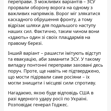
переправи
. З можливих варіантів – ЗСУ
прорвали оборону ворога на одному з
важливих напрямків. Ворог міг злякатися
каскадного обрушення фронту, а тому
відрізає шляхи для подальшого наступу
наших сил. Фактично, таким чином вони
«здають» один зі своїх плацдармів на
правому березі.
Інший варіант –
рашисти імітують відступ
та евакуацію, аби заманити ЗСУ
. У такому
випадку понтонні переправи заховані десь
поруч. Проте, ще навіть не підтверджено,
що мости підірвали саме росіяни – їх
могли знищити і місцеві сили спротиву.
Нагадаємо,
якою буде відповідь США в
разі ядерного удару росії по Україні.
Розповідає генерал Годжес
.