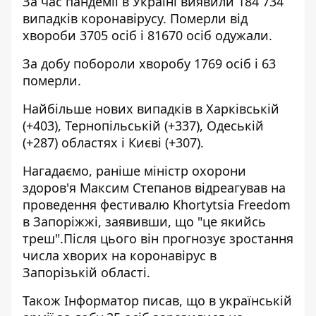
За час пандемії в Україні виявили 184 734
випадків коронавірусу. Померли від
хвороби 3705 осіб і 81670 осіб одужали.
За добу побороли хворобу 1769 осіб і 63
померли.
Найбільше нових випадків в Харківській
(+403), Тернопільській (+337), Одеській
(+287) областях і Києві (+307).
Нагадаємо, раніше міністр охорони
здоров'я Максим Степанов
відреагував на
проведення фестивалю Khortytsia Freedom
в Запоріжжі, заявивши, що "це якийсь
треш
".Після цього він прогнозує зростання
числа хворих на коронавірус в
Запорізькій області.
Також Інформатор писав, що в українській