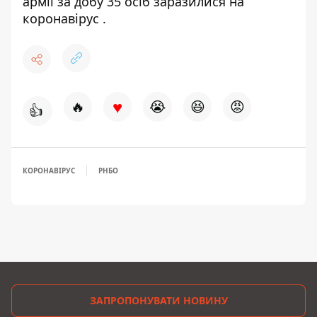
армії за добу
35 осіб заразилися на
коронавірус
.
♥
🔥
😭
😆
😡
👍
КОРОНАВІРУС
РНБО
ЗАПРОПОНУВАТИ НОВИНУ