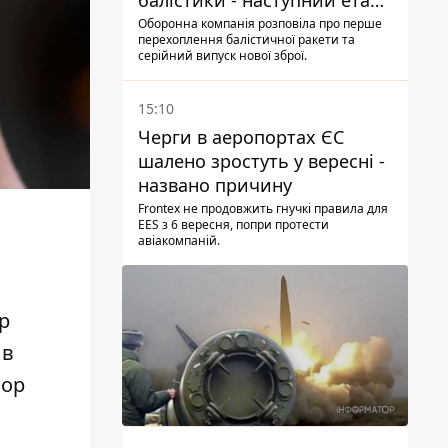
балістики - наступний етап -
Fire Point конкретизувало
Оборонна компанія розповіла про перше
перехоплення балістичної ракети та
плани
серійний випуск нової зброї.
15:10
Черги в аеропортах ЄС
шалено зростуть у вересні -
названо причину
Frontex не продовжить гнучкі правила для
EES з 6 вересня, попри протести
авіакомпаній.
р
в
тор