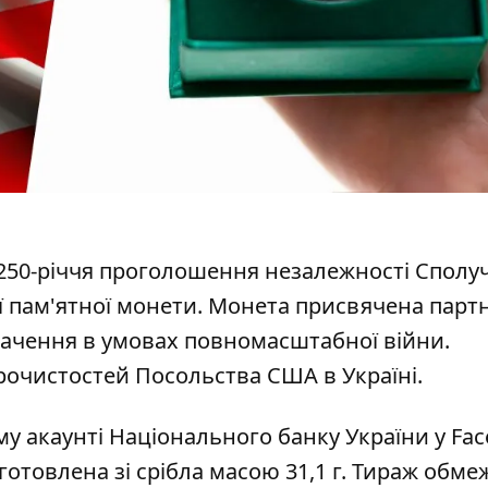
250-річчя проголошення незалежності Сполу
ї пам'ятної монети
. Монета присвячена парт
начення в умовах повномасштабної війни.
рочистостей Посольства США в Україні.
му акаунті
Національного банку України
у Fac
иготовлена зі срібла масою 31,1 г. Тираж обме