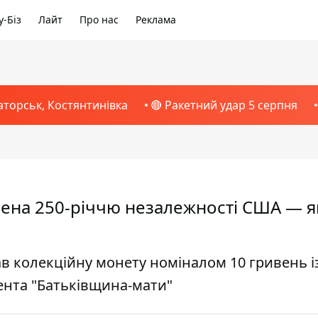
-Біз
Лайт
Про нас
Реклама
аторськ, Костянтинівка
🔴 Ракетний удар 5 серпня
ена 250-річчю незалежності США — я
в колекційну монету номіналом 10 гривень і
ента "Батьківщина-мати"