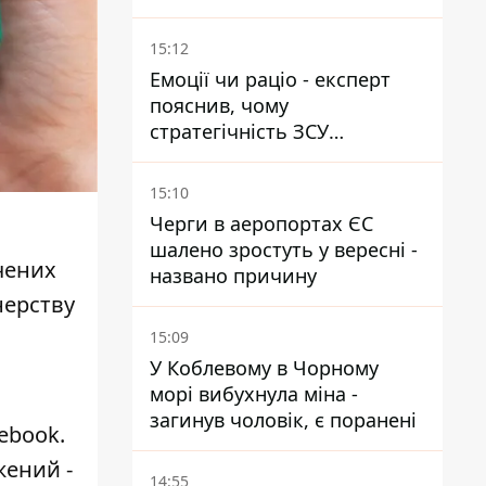
та селищу
15:12
Емоції чи раціо - експерт
пояснив, чому
стратегічність ЗСУ
важливіша за емоційні
атаки РФ
15:10
Черги в аеропортах ЄС
шалено зростуть у вересні -
чених
названо причину
нерству
15:09
У Коблевому в Чорному
морі вибухнула міна -
загинув чоловік, є поранені
ebook.
жений -
14:55