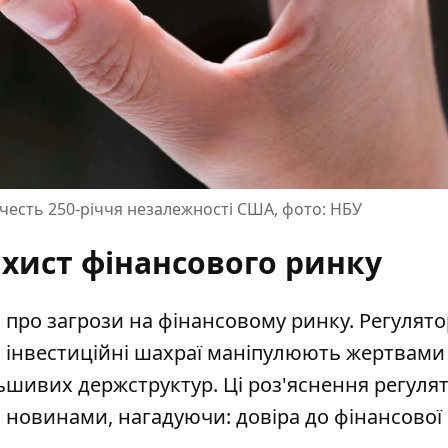
 честь 250-річчя незалежності США, фото: НБУ
хист фінансового ринку
 про загрози на фінансовому ринку. Регулято
и
інвестиційні шахраї маніпулюють жертвами
льшивих держструктур. Ці роз'яснення регуля
 новинами, нагадуючи: довіра до фінансової