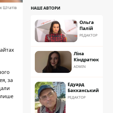
х Штатів
НАШІ АВТОРИ
Ольга
Палій
РЕДАКТОР
а
сайтах
Ліна
Кіндратюк
ADMIN
вого
ея, за
Едуард
дали
Бакканський
 лише
РЕДАКТОР