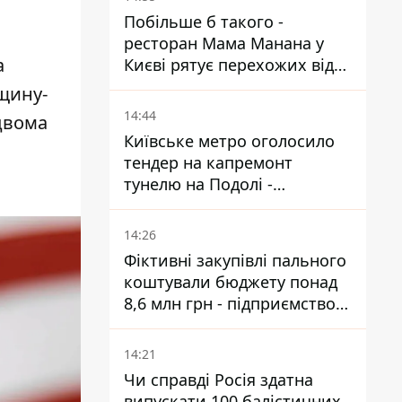
Побільше б такого -
ресторан Мама Манана у
а
Києві рятує перехожих від
спеки
вщину-
14:44
двома
Київське метро оголосило
тендер на капремонт
тунелю на Подолі -
триватиме майже два роки
14:26
Фіктивні закупівлі пального
коштували бюджету понад
8,6 млн грн - підприємство
відшкодувало збитки
14:21
Чи справді Росія здатна
випускати 100 балістичних