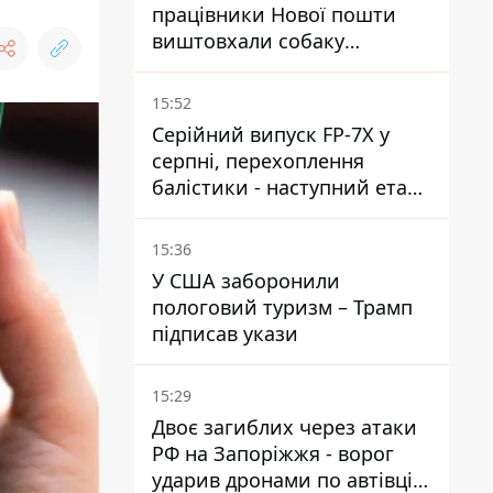
працівники Нової пошти
виштовхали собаку
шваброю у 37-градусну
спеку — реакція компанії
15:52
Серійний випуск FP-7X у
серпні, перехоплення
балістики - наступний етап -
Fire Point конкретизувало
плани
15:36
У США заборонили
пологовий туризм – Трамп
підписав укази
15:29
Двоє загиблих через атаки
РФ на Запоріжжя - ворог
ударив дронами по автівці