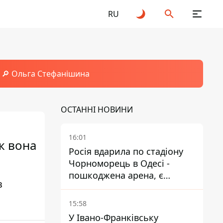
RU
🔎 Ольга Стефанішина
ОСТАННІ НОВИНИ
16:01
к вона
Росія вдарила по стадіону
Чорноморець в Одесі -
пошкоджена арена, є
з
постраждалий
15:58
У Івано-Франківську