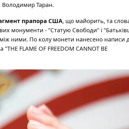
в Володимир Таран.
агмент прапора США
, що майорить, та слов
кових монументи - "Статую Свободи" і "Батькі
 між ними. По колу монети нанесено написи 
 та "THE FLAME OF FREEDOM CANNOT BE