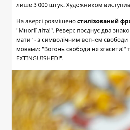
лише 3 000 штук. Художником виступи
На аверсі розміщено
стилізований фр
"Многії літа!". Реверс поєднує два зна
мати" - з символічним вогнем свободи
мовами: "Вогонь свободи не згасити!"
EXTINGUISHED!".