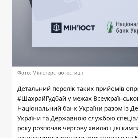
Фото: Міністерство юстиції
Детальний перелік таких прийомів о
#ШахрайГудбай
у межах Всеукраїнської
Національний банк України разом із Де
України та Державною службою спеціаль
року розпочав чергову хвилю цієї кампан
платіжними картками зменшилася на 5%