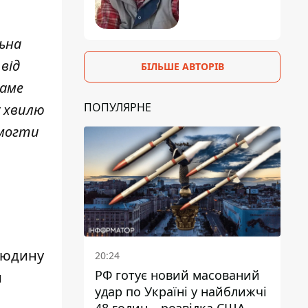
льна
від
БІЛЬШЕ АВТОРІВ
Саме
ПОПУЛЯРНЕ
у хвилю
омогти
людину
20:24
РФ готує новий масований
и
удар по Україні у найближчі