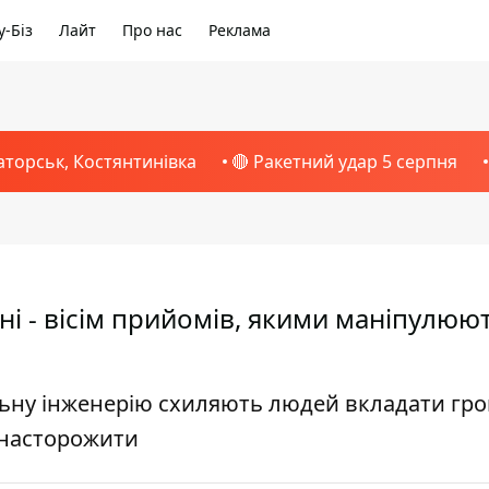
-Біз
Лайт
Про нас
Реклама
аторськ, Костянтинівка
🔴 Ракетний удар 5 серпня
ні - вісім прийомів, якими маніпулюю
льну інженерію схиляють людей вкладати гро
 насторожити