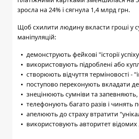
зросла на 24% і сягнула 1,4 млрд грн.
Щоб схилити людину вкласти гроші у су
маніпуляцій:
демонструють фейкові "історії успіху
використовують підроблені або купл
створюють відчуття терміновості - "
поступово переконують вкладати дед
знецінюють сумніви та запевняють,
телефонують багато разів і чинять 
апелюють до страху втратити "уніка
використовують авторитет відомих 