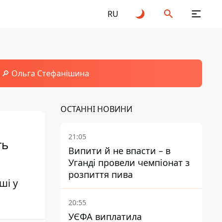
RU
🔎 Ольга Стефанішина
ОСТАННІ НОВИНИ
21:05
ть
Випити й не впасти – в
Уганді провели чемпіонат з
розпиття пива
ші у
20:55
УЄФА виплатила