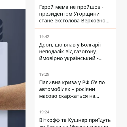
Герой мема не пройшов -
президентом Угорщини
стане ексголова Верховного
Суду, якого критикував
Орбан
19:42
Дрон, що впав у Болгарії
неподалік від газогону,
ймовірно український -
Міноборони країни
19:29
Паливна криза у РФ б'є по
автомобілях – росіяни
масово скаржаться на
поломки через неякісний
бензин
19:24
Віткофф та Кушнер приїдуть
до Києва та Москви раніше,