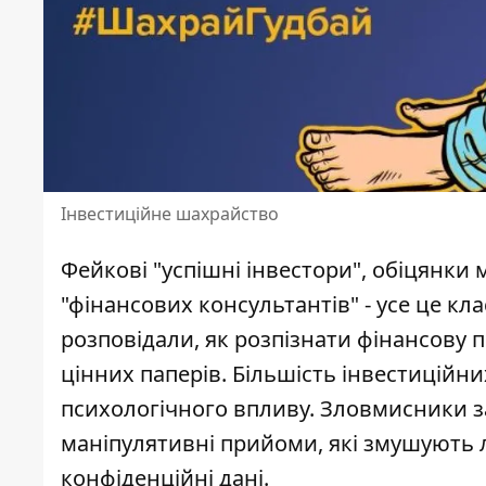
Інвестиційне шахрайство
Фейкові "успішні інвестори", обіцянки 
"фінансових консультантів" - усе це кл
розповідали,
як розпізнати фінансову п
цінних паперів. Більшість інвестиційн
психологічного впливу. Зловмисники за
маніпулятивні прийоми, які змушують 
конфіденційні дані.