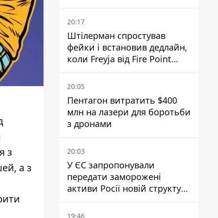
20:17
Штілерман спростував
фейки і встановив дедлайн,
коли Freyja від Fire Point
повноцінно запрацює проти
балістики
20:05
Пентагон витратить $400
млн на лазери для боротьби
д
з дронами
и
я з
20:03
У ЄС запропонували
ей, а з
передати заморожені
активи Росії новій структурі
рити
блоку
19:46