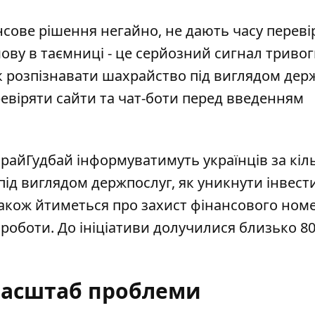
сове рішення негайно, не дають часу переві
ову в таємниці - це серйозний сигнал тривог
як розпізнавати шахрайство під виглядом де
ревіряти сайти та чат-боти перед введенням
райГудбай інформуватимуть українців за кіл
під виглядом держпослуг, як уникнути інвест
Також йтиметься про захист фінансового ном
 роботи. До ініціативи долучилися близько 8
 масштаб проблеми