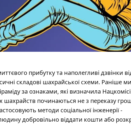
миттєвого прибутку та наполегливі дзвінки ві
асичні складові шахрайської схеми. Раніше м
іраміду
за ознаками, які визначила Нацкомісі
их шахрайств починаються не з переказу грош
стосовують методи соціальної інженерії -
людину добровільно віддати кошти або розк