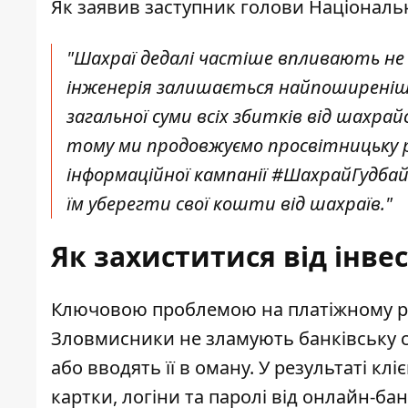
Як заявив заступник голови Національ
"Шахраї дедалі частіше впливають не 
інженерія залишається найпоширеніш
загальної суми всіх збитків від шахр
тому ми продовжуємо просвітницьку р
інформаційної кампанії #ШахрайГудба
їм уберегти свої кошти від шахраїв."
Як захиститися від інве
Ключовою проблемою на платіжному ри
Зловмисники не зламують банківську с
або вводять її в оману. У результаті к
картки, логіни та паролі від онлайн-ба