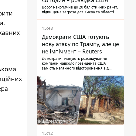
48 годин – розвідка США
Ворог накопичив до 20 балістичних ракет,
рити
підвищена загроза для Києва та області
и.
15:48
ржавних
Демократи США готують
нову атаку по Трампу, але це
не імпічмент – Reuters
Демократи планують розслідування
компаній навколо президента США
ькома
замість негайного відсторонення від
посади.
иційних
ера
0
15:12