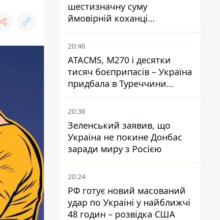
шестизначну суму
ймовірній коханці
Інфантіно - The Telegraph
20:46
ATACMS, M270 і десятки
тисяч боєприпасів – Україна
придбала в Туреччини
потужний пакет озброєння
20:36
Зеленський заявив, що
Україна не покине Донбас
заради миру з Росією
20:24
РФ готує новий масований
удар по Україні у найближчі
48 годин – розвідка США