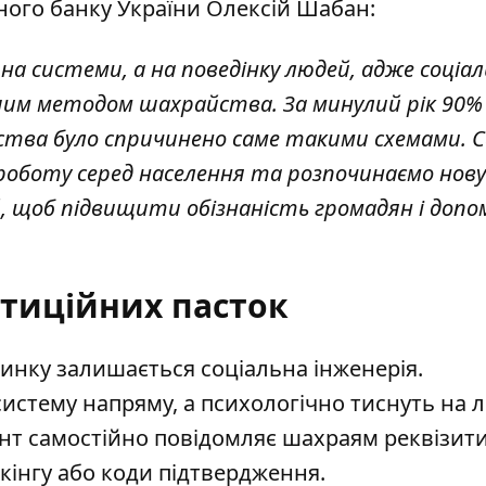
ного банку України Олексій Шабан:
на системи, а на поведінку людей, адже соціа
им методом шахрайства. За минулий рік 90% 
айства було спричинено саме такими схемами. 
оботу серед населення та розпочинаємо нов
й, щоб підвищити обізнаність громадян і доп
стиційних пасток
нку залишається соціальна інженерія.
истему напряму, а психологічно тиснуть на 
лієнт самостійно повідомляє шахраям реквізит
нкінгу або коди підтвердження.