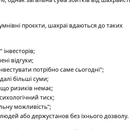
мнівні проєкти, шахраї вдаються до таких
" інвесторів;
ені відгуки;
інвестувати потрібно саме сьогодні";
алі більші суми;
 що ризиків немає;
психологічний тиск;
льну можливість";
людей або держустанов без їхнього дозволу.