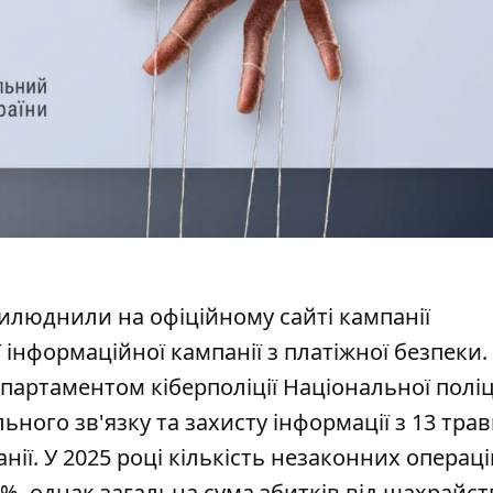
прилюднили на
офіційному сайті кампанії
 інформаційної кампанії з платіжної безпеки.
партаментом кіберполіції Національної поліц
ного зв'язку та захисту інформації з 13 трав
ії. У 2025 році кількість незаконних операцій
, однак загальна сума збитків від шахрайст