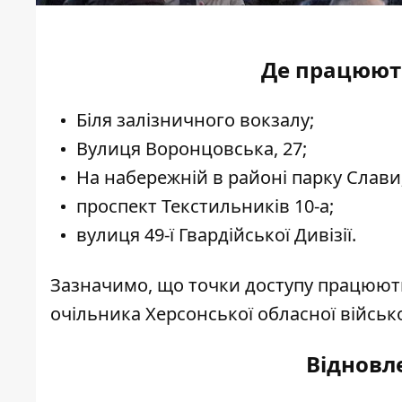
Де працюють
Біля залізничного вокзалу;
Вулиця Воронцовська, 27;
На набережній в районі парку Слави
проспект Текстильників 10-а;
вулиця 49-ї Гвардійської Дивізії.
Зазначимо, що точки доступу працюють
очільника Херсонської обласної військ
Відновл