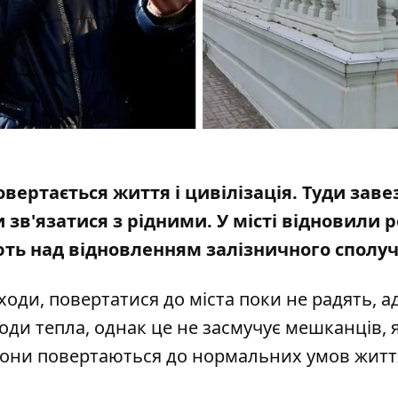
вертається життя і цивілізація.
Туди заве
 зв'язатися з рідними. У місті відновили 
ють над відновленням залізничного сполу
аходи, повертатися до міста поки не радять, 
води тепла, однак це не засмучує мешканців, я
вони повертаються до нормальних умов житт