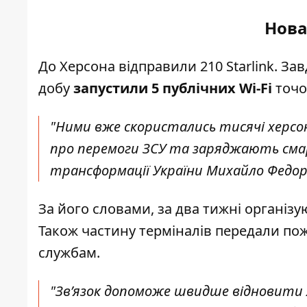
Нова
До Херсона відправили 210 Starlink. За
добу
запустили 5 публічних Wi-Fi
точо
"Ними вже скористались тисячі херсон
про перемоги ЗСУ та заряджають смарт
трансформації України Михайло Федор
За його словами, за два тижні організую
Також частину терміналів передали пож
службам.
"Зв’язок допоможе швидше відновити 