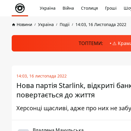
Україна
Війна
Столиця
Гроші
Шоу
Новини
Україна
Події
14:03, 16 Листопада 2022
ТОПТЕМИ:
⚠️ Крам
14:03, 16 листопада 2022
Нова партія Starlink, відкриті б
повертається до життя
Херсонці щасливі, адже про них не заб
Владлена Мачульська