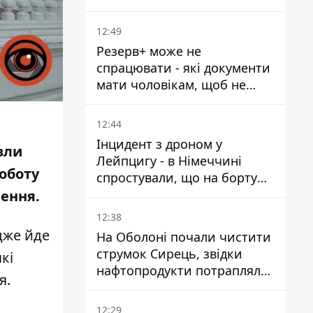
смерті у вʼязниці, де його
катували та робили інʼєкції
12:49
Резерв+ може не
спрацювати - які документи
мати чоловікам, щоб не
потрапити до ТЦК
12:44
Інцидент з дроном у
зли
Лейпцигу - в Німеччині
роботу
спростували, що на борту
українського літака були
чення.
зброя та боєприпаси
12:38
адже йде
На Оболоні почали чистити
струмок Сирець, звідки
кі
нафтопродукти потрапляли
я.
до озер
12:29