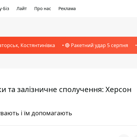
-Біз
Лайт
Про нас
Реклама
аторськ, Костянтинівка
🔴 Ракетний удар 5 серпня
анки та залізничне сполучення: Херсон
увають і їм допомагають