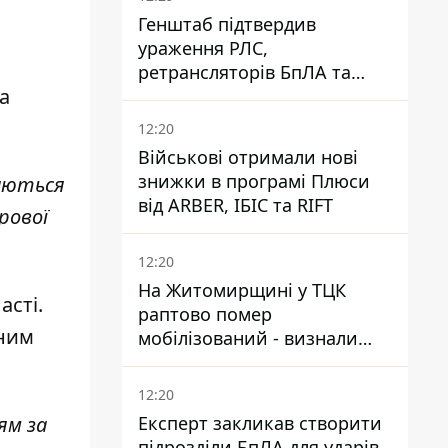
Генштаб підтвердив
ураження РЛС,
ретрансляторів БпЛА та
а
інших військових об'єктів
РФ у Криму й на півдні
12:20
Військові отримали нові
знижки в програмі Плюси
наються
від ARBER, ІБІС та RIFT
рової
12:20
На Житомирщині у ТЦК
асті.
раптово помер
еним
мобілізований - визнали
придатним і одразу ж
зупинилося серце
12:20
Експерт закликав створити
ям за
підрозділи БпЛА для ударів