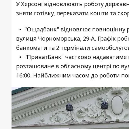
У Херсоні відновлюють роботу державн
зняти готівку, переказати кошти та с
"Ощадбанк" відновлює повноцінну ро
вулиця Чорноморська, 29-А. Графік робо
банкомати та 2 термінали самообслуго
"ПриватБанк" частково надаватиме 
розташоване в обласному центрі по вули
16:00. Найближчим часом до роботи пов