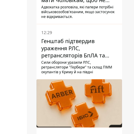
мати чоловікам, щоб не
потрапити до ТЦК
Адвокатка розповіла, які папери потрібні
військовозобов'язаним, якщо застосунок
не відкривається.
12:29
Генштаб підтвердив
ураження РЛС,
ретрансляторів БпЛА та
інших військових об'єктів
Сили оборони уразили РЛС,
ретранслятори "Гербери" та склад ПММ
РФ у Криму й на півдні
окупантів у Криму й на півдні