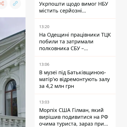
Укрпошти щодо вимог НБУ
містить серйозні
нестиковки – депутатка
Ольга Василевська-Смаглюк
13:20
На Одещині працівники ТЦК
побили та затримали
полковника СБУ –
військовий
13:06
В музеї під Батьківщиною-
матір'ю відремонтують залу
за 4,2 млн грн
13:03
Морпіх США Гілман, який
вирішив подивитися на РФ
очима туриста, зараз при