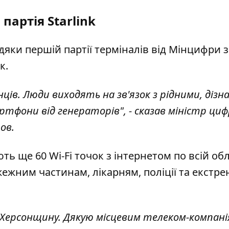
 партія Starlink
вдяки першій партії терміналів від Мінцифри з
к.
ців. Люди виходять на зв'язок з рідними, діз
фони від генераторів", - сказав міністр циф
ов.
ть ще 60 Wi-Fi точок з інтернетом по всій обл
ежним частинам, лікарням, поліції та екстр
Херсонщину. Дякую місцевим телеком-компані