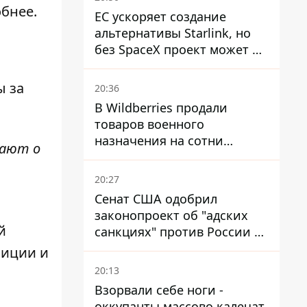
обнее.
ЕС ускоряет создание
альтернативы Starlink, но
без SpaceX проект может не
обойтись
ы за
20:36
В Wildberries продали
товаров военного
назначения на сотни
нают о
миллионов, но удары ВСУ
изменили ситуацию
20:27
Сенат США одобрил
законопроект об "адских
й
санкциях" против России и
Ирана
лиции и
20:13
Взорвали себе ноги -
оккупанты массово калечат