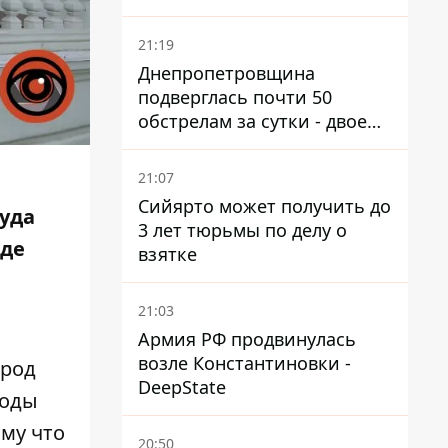
21:19
Днепропетровщина
подверглась почти 50
обстрелам за сутки - двое
погибших, шесть
пострадавших
21:07
Сийярто может получить до
уда
3 лет тюрьмы по делу о
оде
взятке
21:03
Армия РФ продвинулась
возле Константиновки -
ород
DeepState
воды
ому что
20:50