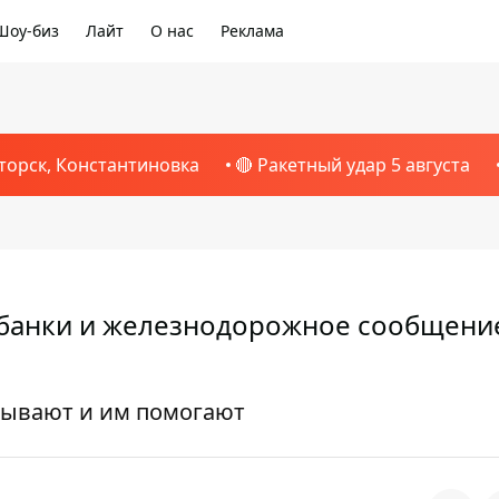
Шоу-биз
Лайт
О нас
Реклама
торск, Константиновка
🔴 Ракетный удар 5 августа
ые банки и железнодорожное сообщени
абывают и им помогают