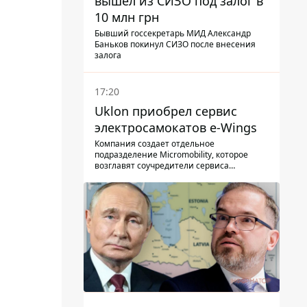
вышел из СИЗО под залог в
10 млн грн
Бывший госсекретарь МИД Александр
Баньков покинул СИЗО после внесения
залога
17:20
Uklon приобрел сервис
электросамокатов e-Wings
Компания создает отдельное
подразделение Micromobility, которое
возглавят соучредители сервиса
самокатов.