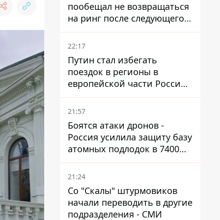
пообещал не возвращаться
на ринг после следующего
боя
22:17
Путин стал избегать
поездок в регионы в
европейской части России,
куда регулярно долетают
дроны
21:57
Боятся атаки дронов -
Россия усилила защиту базу
атомных подлодок в 7400
км от Украины
21:24
Со "Скалы" штурмовиков
начали переводить в другие
подразделения - СМИ