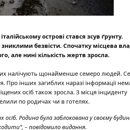
 італійському острові стався зсув ґрунту.
никлими безвісти. Спочатку місцева вл
о, але нині кількість жертв зросла.
лих налічують щонайменше семеро людей. С
я. Про інших загиблих наразі інформації нема
іщених осіб також зросла. З місця інциденту
елили по родичах чи в готелях.
 осіб. Родина була заблокована у своєму будин
 ходити”, – повідомило видання.