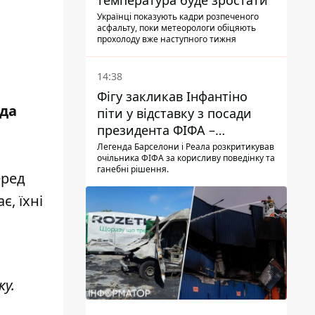
температура буде зростати
Українці показують кадри розпеченого
асфальту, поки метеорологи обіцяють
прохолоду вже наступного тижня
14:38
Фігу закликав Інфантіно
ада
піти у відставку з посади
президента ФІФА –
врятувати футбол ще не
Легенда Барселони і Реала розкритикував
очільника ФІФА за корисливу поведінку та
пізно
ганебні рішення.
еред
є, їхні
ку.