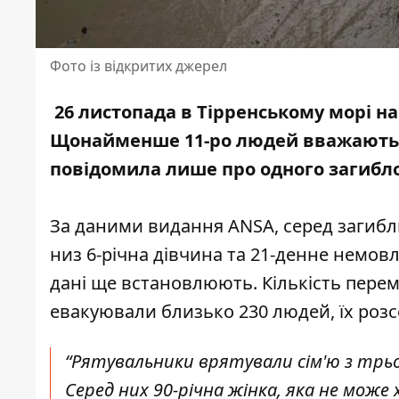
Фото із відкритих джерел
26 листопада
в Тірренському морі
на
Щонайменше 11-ро людей вважають з
повідомила лише про одного загиблог
За
даними
видання ANSA, серед загиб
низ 6-річна дівчина та 21-денне немовл
дані ще встановлюють. Кількість перем
евакуювали близько 230 людей, їх розс
“Рятувальники врятували сім'ю з трьох
Серед них 90-річна жінка, яка не може