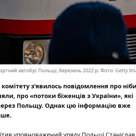
портний автобус Польщі, березень 2022 р. Фото: Getty I
 комітету з’явилось повідомлення про ніб
яли, про «потоки біженців з України», які
 через Польщу. Однак цю інформацію вже
іше.
ітив
уповноважений уряду Польщі Станіслав