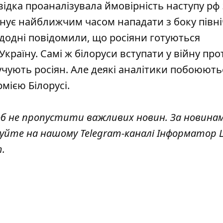
відка проаналізувала
ймовірність наступу рф 
ланує найближчим часом нападати з боку півн
едодні повідомили, що
росіяни готуються
 Україну. Самі ж білоруси вступати у війну про
чують росіян. Але деякі аналітики побоюють
мією Білорусі.
об не пропустити важливих новин. За новина
куйте на нашому Telegram-каналі
Інформатор L
т
.