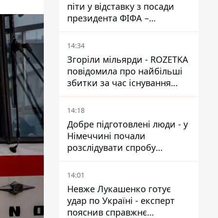
піти у відставку з посади
президента ФІФА –
врятувати футбол ще не
пізно
14:34
Згоріли мільярди - ROZETKA
повідомила про найбільші
збитки за час існування
компанії
14:18
Добре підготовлені люди - у
Німеччині почали
розслідувати спробу
вдарити дроном по
українському літаку на
14:01
аеродромі Лейпцигу
Невже Лукашенко готує
удар по Україні - експерт
пояснив справжнє