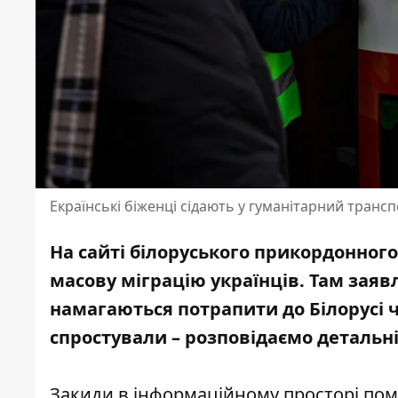
Eкраїнські біженці сідають у гуманітарний транс
На сайті білоруського прикордонного
масову міграцію українців. Там заявл
намагаються потрапити до Білорусі
спростували – розповідаємо детальн
Закиди в інформаційному просторі
пом