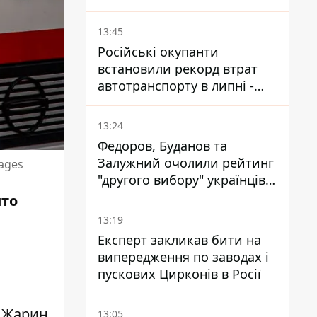
призначення нової
гомельської бригади
13:45
Російські окупанти
встановили рекорд втрат
автотранспорту в липні -
майже 14 тисяч одиниць
13:24
Федоров, Буданов та
Залужний очолили рейтинг
mages
"другого вибору" українців -
опитування показало
ито
альтернативні симпатії
13:19
Експерт закликав бити на
випередження по заводах і
пускових Цирконів в Росії
 Жарин.
13:05