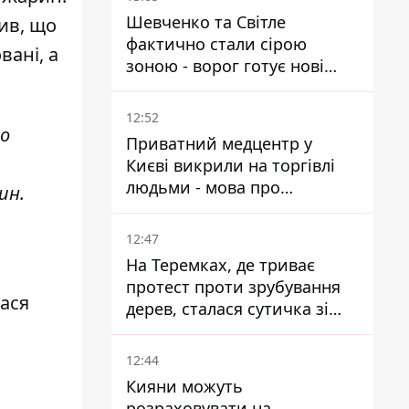
Шевченко та Світле
ив, що
фактично стали сірою
вані, а
зоною - ворог готує нові
атаки на Добропільському
напрямку
12:52
до
Приватний медцентр у
Києві викрили на торгівлі
людьми - мова про
ин.
сурогатне материнство
12:47
На Теремках, де триває
протест проти зрубування
лася
дерев, сталася сутичка зі
спецназом поліції
12:44
Кияни можуть
розраховувати на