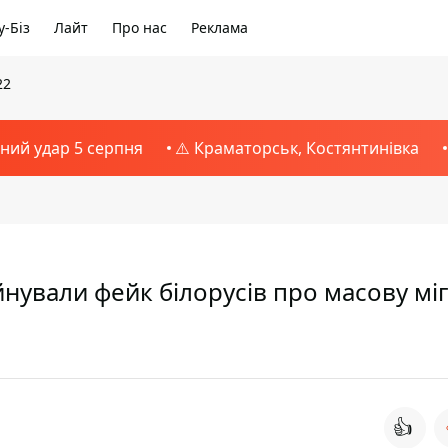
-Біз
Лайт
Про нас
Реклама
22
тний удар 5 серпня
⚠️ Краматорськ, Костянтинівка
уйнували фейк білорусів про масову мі
👍