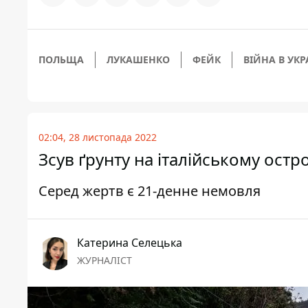
ПОЛЬЩА
ЛУКАШЕНКО
ФЕЙК
ВІЙНА В УКР
02:04, 28 листопада 2022
Зсув ґрунту на італійському остр
Серед жертв є 21-денне немовля
Катерина Селецька
ЖУРНАЛІСТ