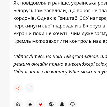
Як повідомляли раніше, українська роз
Білорусі
. Там заявляли, що ворог не п
кордонів. Однак в Генштабі ЗСУ напер
перекинути свої підрозділи
з Білорусі в
України поки
не хочуть,
чим дуже засму
Кремль може захопити контроль над ар
Підписуйтесь на наш
Telegram-канал
, щ
режимі онлайн прямо в месенджері слід
Підписатися на канал у Viber можна
ту
♥
👍
🔥
😭
😆
😡