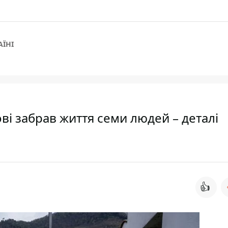
АЇНІ
ові забрав життя семи людей – деталі
👍