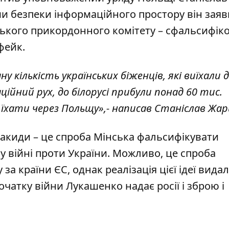
и безпеки інформаційного простору він заяв
уського прикордонного комітету – сфальсифіко
фейк.
у кількість українських біженців, які виїхали 
аційний рух, до білорусі прибули понад 60 тис.
 їхати через Польщу»,- написав Станіслав Жар
закиди – це спроба Мінська фальсифікувати
 у війні проти України. Можливо, це спроба
за країни ЄС, однак реалізація цієї ідеї вида
очатку війни Лукашенко надає росії і зброю і