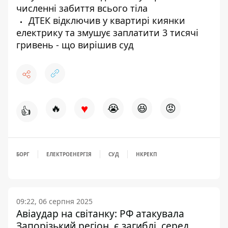
численні забиття всього тіла
ДТЕК відключив у квартирі киянки
електрику та змушує заплатити 3 тисячі
гривень - що вирішив суд
♥
🔥
😭
😆
😡
👍
БОРГ
ЕЛЕКТРОЕНЕРГІЯ
СУД
НКРЕКП
09:22, 06 серпня 2025
Авіаудар на світанку: РФ атакувала
Запорізький регіон, є загиблі, серед