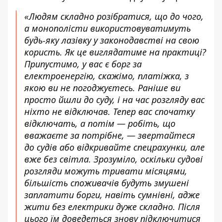
«Людям складно розібратися, що до чого,
а монополісти використовуватимуть
будь-яку лазівку у законодавстві на свою
користь. Як це виглядатиме на практиці?
Припустимо, у вас є борг за
електроенергію, скажімо, платіжка, з
якою ви не погоджуєтесь. Раніше ви
просто йшли до суду, і на час розгляду вас
ніхто не відключав. Тепер вас спочатку
відключать, а потім — робіть, що
вважаєте за потрібне, — звертайтеся
до судів або відкривайте спецрахунки, але
вже без світла. Зрозуміло, оскільки судові
розгляди можуть тривати місяцями,
більшість споживачів будуть змушені
заплатити борги, навіть сумнівні, адже
жити без електрики дуже складно. Після
цього їм доведеться знову підключитися