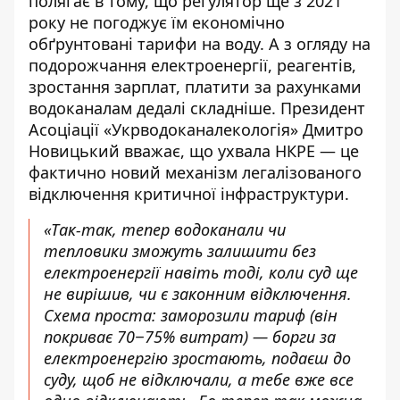
полягає в тому, що регулятор ще з 2021
року не погоджує їм економічно
обґрунтовані тарифи на воду. А з огляду на
подорожчання електроенергії, реагентів,
зростання зарплат, платити за рахунками
водоканалам дедалі складніше. Президент
Асоціації «Укрводоканалекологія» Дмитро
Новицький вважає, що ухвала НКРЕ — це
фактично новий механізм легалізованого
відключення критичної інфраструктури.
«Так-так, тепер водоканали чи
тепловики зможуть залишити без
електроенергії навіть тоді, коли суд ще
не вирішив, чи є законним відключення.
Схема проста: заморозили тариф (він
покриває 70−75% витрат) — борги за
електроенергію зростають, подаєш до
суду, щоб не відключали, а тебе вже все