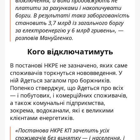
відключення, а вони продовжують не
платити за рахунками і накопичувати
борги. В результаті така заборгованість
становить 3,7 млрд із загального боргу
за електроенергію у 6 млрд гривень», —
розповів Мануйленко.
Кого відключатимуть
В постанові НКРЕ не зазначено, яких саме
споживачів торкнуться нововведення. У
ній йдеться загалом про боржників.
Попенко стверджує, що йдеться про всіх
— і побутових, і комерційних споживачів,
а також комунальні підприємства,
зокрема, водоканали, які є великими
клієнтами енергетиків.
«Постанова НКРЕ КП зачепить усіх
споживачів без винятку — і населення, і