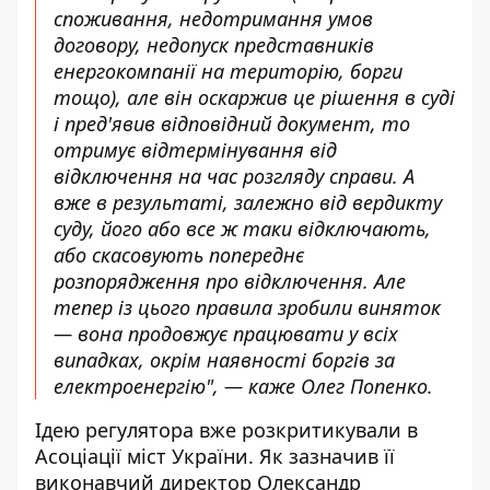
споживання, недотримання умов
договору, недопуск представників
енергокомпанії на територію, борги
тощо), але він оскаржив це рішення в суді
і пред'явив відповідний документ, то
отримує відтермінування від
відключення на час розгляду справи. А
вже в результаті, залежно від вердикту
суду, його або все ж таки відключають,
або скасовують попереднє
розпорядження про відключення. Але
тепер із цього правила зробили виняток
— вона продовжує працювати у всіх
випадках, окрім наявності боргів за
електроенергію", — каже Олег Попенко.
Ідею регулятора вже розкритикували в
Асоціації міст України. Як зазначив її
виконавчий директор Олександр