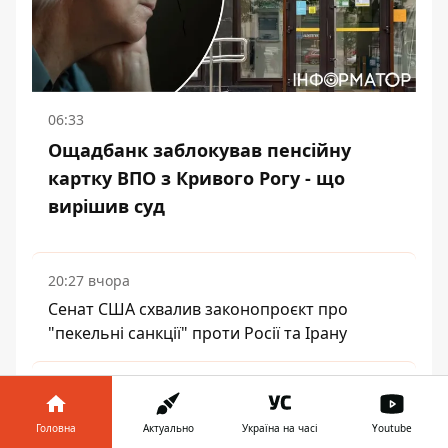
06:33
Ощадбанк заблокував пенсійну
картку ВПО з Кривого Рогу - що
вирішив суд
20:27 вчора
Сенат США схвалив законопроєкт про
"пекельні санкції" проти Росії та Ірану
18:20 вчора
Укрзалізниця повідомила про масштабні
Головна
Актуально
Україна на часі
Youtube
затримки поїздів увечері 7 серпня