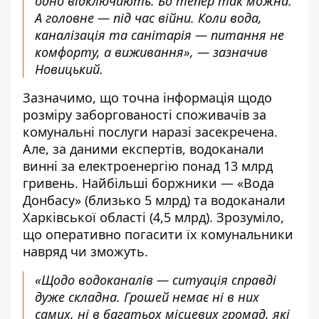
одно відключають. Бо тепер так можна.
А головне — під час війни. Коли вода,
каналізація та санітарія — питання не
комфорту, а виживання», — зазначив
Новицький.
Зазначимо, що точна інформація щодо
розміру заборгованості споживачів за
комунальні послуги наразі засекречена.
Але, за даними експертів, водоканали
винні за електроенергію понад 13 млрд
гривень. Найбільші боржники — «Вода
Донбасу» (близько 5 млрд) та водоканали
Харківської області (4,5 млрд). Зрозуміло,
що оперативно погасити їх комунальники
навряд чи зможуть.
«Щодо водоканалів — ситуація справді
дуже складна. Грошей немає ні в них
самих, ні в багатьох місцевих громад, які