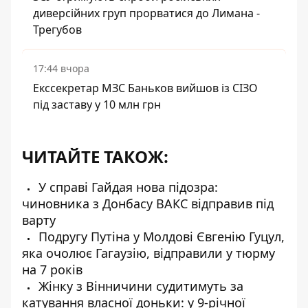
диверсійних груп прорватися до Лимана -
Трегубов
17:44 вчора
Екссекретар МЗС Баньков вийшов із СІЗО
під заставу у 10 млн грн
ЧИТАЙТЕ ТАКОЖ:
У справі Гайдая нова підозра:
чиновника з Донбасу ВАКС відправив під
варту
Подругу Путіна у Молдові Євгенію Гуцул,
яка очолює Гагаузію, відправили у тюрму
на 7 років
Жінку з Вінничини судитимуть за
катування власної доньки: у 9-річної