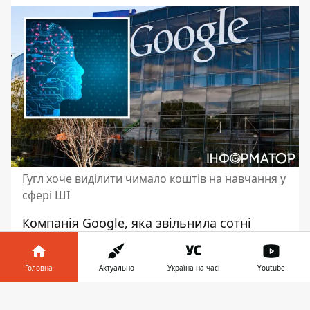
Гугл хоче виділити чимало коштів на навчання у
сфері ШІ
Компанія Google,
яка звільнила сотні
людей заради розвитку ШІ
, розпочала
ініціативу з інвестування у розвиток
Головна
Актуально
Україна на часі
Youtube
навичок зі штучного інтелекту серед
європейських користувачів. Глобальний
Інформатор у
Завантажити
гігант планує виділити 25 мільйонів євро