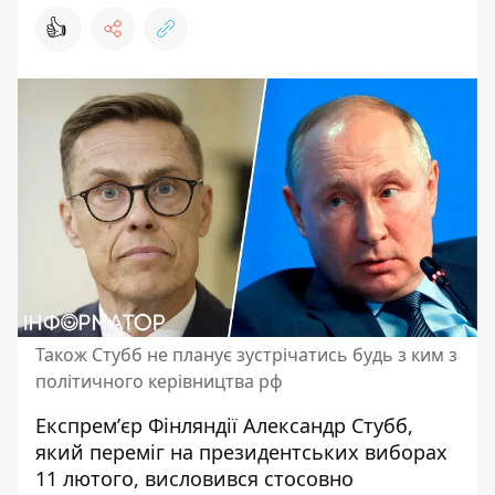
👍
Також Стубб не планує зустрічатись будь з ким з
політичного керівництва рф
Експремʼєр Фінляндії Александр Стубб,
який переміг на президентських виборах
11 лютого, висловився стосовно