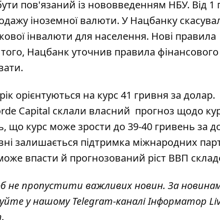
ути пов'язаний із нововведенням НБУ. Від 1 
родажу іноземної валюти
. У Нацбанку
скасувал
кової інвалюти для населення. Нові правила
 того,
Нацбанк уточнив правила
фінансового
увати.
рік орієнтуються на курс 41 гривня за долар.
orde Capital склали власний
прогноз щодо ку
, що курс може зрости до 39-40 гривень за д
вні залишається підтримка міжнародних парт
оже впасти й прогнозований ріст ВВП склад
об не пропустити важливих новин. За новина
куйте у нашому Telegram-каналі
Інформатор Li
т
.