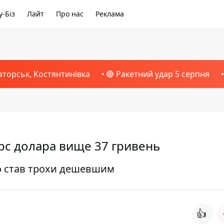
-Біз
Лайт
Про нас
Реклама
аторськ, Костянтинівка
🔴 Ракетний удар 5 серпня
рс долара вище 37 гривень
вро став трохи дешевшим
👍