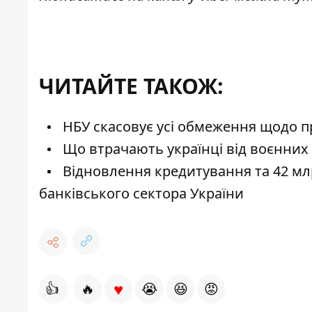
ЧИТАЙТЕ ТАКОЖ:
НБУ скасовує усі обмеження щодо пр
Що втрачають українці від воєнних
Відновлення кредитування та 42 мл
банківського сектора України
♥
👍
🔥
😭
😆
😡