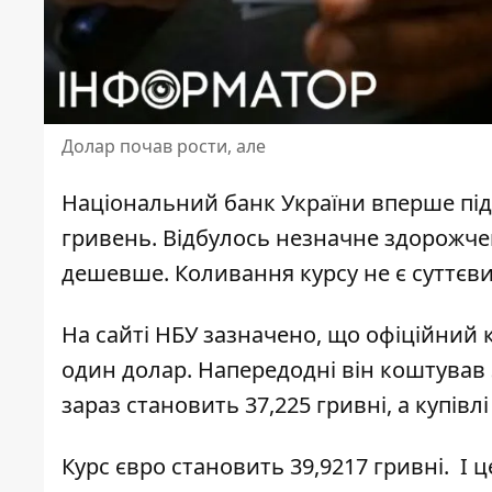
Долар почав рости, але
Національний банк України вперше
пі
гривень. Відбулось незначне здорожч
дешевше. Коливання курсу не є суттєв
На сайті НБУ зазначено, що
офіційний к
один долар. Напередодні він коштував 
зараз становить 37,225 гривні, а купівлі
Курс євро становить 39,9217 гривні. І ц