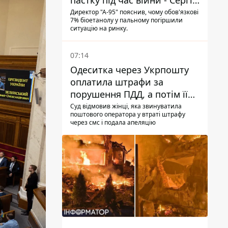
пастку під час війни - Сергій
Куюн
Директор "А-95" пояснив, чому обов'язкові
7% біоетанолу у пальному погіршили
ситуацію на ринку.
07:14
Одеситка через Укрпошту
оплатила штрафи за
порушення ПДД, а потім її
рахунки заблокували - в
Суд відмовив жінці, яка звинуватила
поштового оператора у втраті штрафу
чому причина і що вирішив
через смс і подала апеляцію
суд