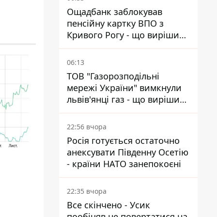
Ощадбанк заблокував
пенсійну картку ВПО з
Кривого Рогу - що вирішив
суд
06:13
ТОВ "Газорозподільні
мережі України" вимкнули
львів'янці газ - що вирішив
суд
22:56 вчора
Росія готується остаточно
анексувати Південну Осетію
- країни НАТО занепокоєні
22:35 вчора
Все скінчено - Усик
пообіцяв не повертатися на