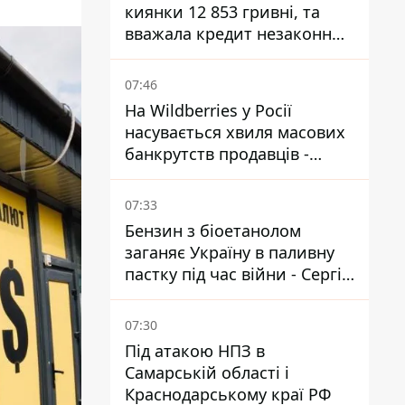
киянки 12 853 гривні, та
вважала кредит незаконним
- що вирішив суд
07:46
На Wildberries у Росії
насувається хвиля масових
банкрутств продавців -
Reuters
07:33
Бензин з біоетанолом
заганяє Україну в паливну
пастку під час війни - Сергій
Куюн
07:30
Під атакою НПЗ в
Самарській області і
Краснодарському краї РФ