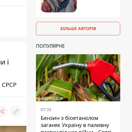
БІЛЬШЕ АВТОРІВ
ПОПУЛЯРНЕ
и і
и СРСР
07:33
Бензин з біоетанолом
заганяє Україну в паливну