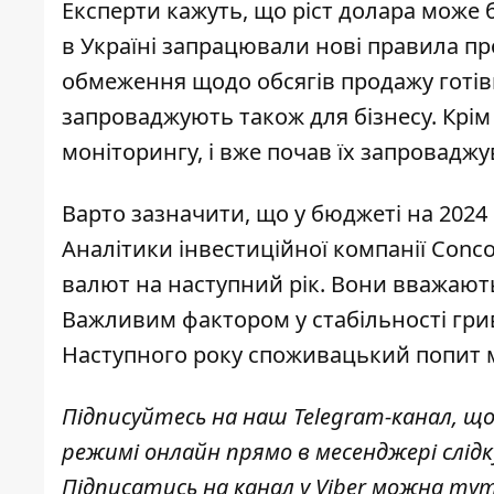
Експерти кажуть, що ріст долара може б
в Україні запрацювали
нові правила п
обмеження
щодо обсягів продажу готів
запроваджують також для бізнесу. Крім
моніторингу, і вже почав їх запровадж
Варто зазначити, що у бюджеті на 2024 
Аналітики інвестиційної компанії Conc
валют на наступний рік
. Вони вважають
Важливим фактором у стабільності гри
Наступного року споживацький попит м
Підписуйтесь на наш
Telegram-канал
, щ
режимі онлайн прямо в месенджері слід
Підписатись на канал у Viber можна
ту