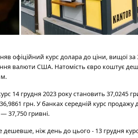
дняв офіційний курс долара
до ціни, вищої за 
ення валюти США. Натомість євро коштує де
им.
урс 14 грудня 2023 року
становить 37,0245 гр
36,9861 грн. У банках середній курс продажу 
 — 37,750 гривні.
е дешевше, ніж день до цього - 13 грудня кур