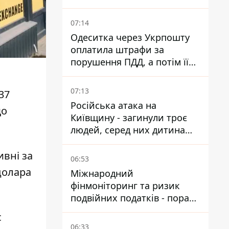
07:14
Одеситка через Укрпошту
оплатила штрафи за
порушення ПДД, а потім її
рахунки заблокували - в
чому причина і що вирішив
07:13
37
суд
Російська атака на
що
Київщину - загинули троє
людей, серед них дитина
2022 року народження
ивні за
06:53
долара
Міжнародний
фінмоніторинг та ризик
подвійних податків - поради
українцям в Польщі
с
06:33