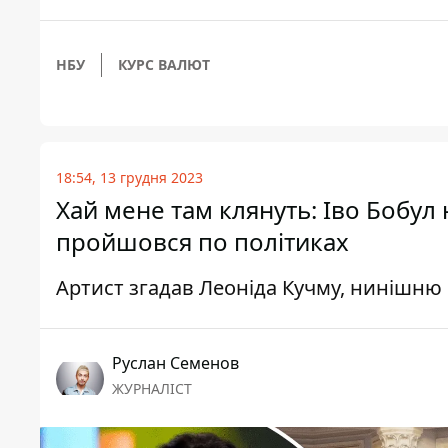
НБУ
КУРС ВАЛЮТ
18:54, 13 грудня 2023
Хай мене там клянуть: Іво Бобул
пройшовся по політиках
Артист згадав Леоніда Кучму, нинішню 
Руслан Семенов
ЖУРНАЛІСТ