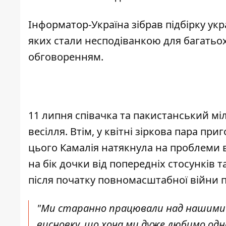
Інформатор-Україна
зібрав підбірку ук
яких стали несподіванкою для багатьох 
обговоренням.
11 липня співачка та пакистанський мі
весілля. Втім, у квітні зіркова пара 
цього Камалія натякнула на проблеми в
на бік дочки від попередніх стосунків т
після початку повномасштабної війни п
"Ми старанно працювали над нашими 
висновку, що хоча ми дуже любимо одн