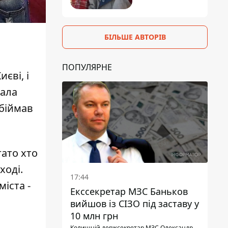
БІЛЬШЕ АВТОРІВ
ПОПУЛЯРНЕ
єві, і
вала
обіймав
гато хто
ході.
17:44
іста -
Екссекретар МЗС Баньков
вийшов із СІЗО під заставу у
10 млн грн
Колишній держсекретар МЗС Олександр