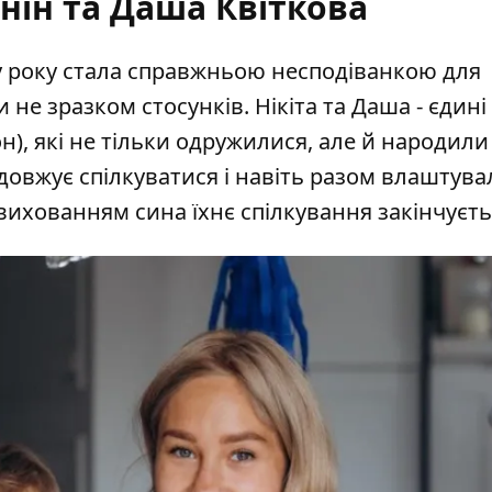
нін та Даша Квіткова
у року стала справжньою несподіванкою для
 не зразком стосунків. Нікіта та Даша - єдині
н), які не тільки одружилися, але й народили
довжує спілкуватися і навіть разом влаштува
вихованням сина їхнє спілкування закінчуєть