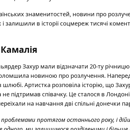
раїнських знаменитостей, новини про розлуч
і залишили в історії соцмереж тисячі комент
Камалія
льярдер Захур мали відзначати 20-ту річницю
приголомшила новиною про розлучення. Напере
 шлюбі. Артистка розповіла історію, що Заху
а не підтримав співачку. Це сталося в Лондоні
ереїхали на навчання дві спільні донечки па
проблемами протягом останнього року, і дій
е одного, ми залишимося розділеними і більше 