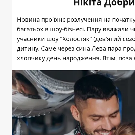
Нікіта Добри
Новина про їхнє розлучення на початк
багатьох в шоу-бізнесі. Пару вважали чи
учасники шоу "Холостяк" (дев’ятий сезо
дитину. Саме через сина Лева пара про
хлопчику день народження. Втім, поза 