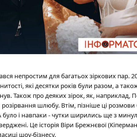
вся непростим для багатьох зіркових пар. 20
тості, які десятки років були разом, а також 
нув. Також про деяких зірок, як, наприклад,
П
розірвання шлюбу. Втім, пізніше ці розмови
 було і навпаки - чутки ширились ще з мину
тверджені. Це історія
Віри Брежнєвої
(Кіперман
асиці шоу-бізнесу.