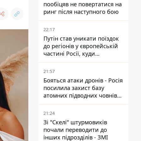
пообіцяв не повертатися на
ринг після наступного бою
22:17
Путін став уникати поїздок
до регіонів у європейській
частині Росії, куди
регулярно долітають дрони
21:57
Бояться атаки дронів - Росія
посилила захист базу
атомних підводних човнів
за 7400 км від України
21:24
Зі "Скелі" штурмовиків
почали переводити до
інших підрозділів - ЗМІ