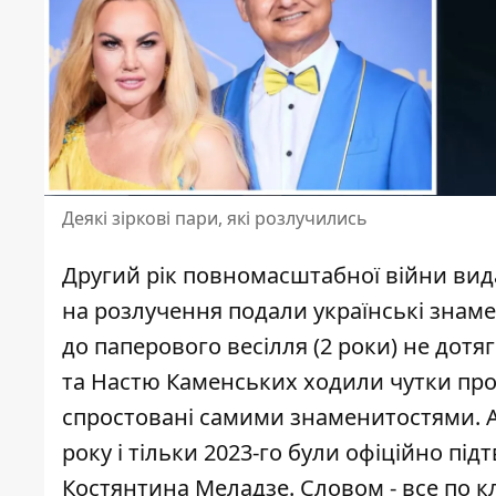
Деякі зіркові пари, які розлучились
Другий рік повномасштабної війни вида
на розлучення подали українські знамени
до паперового весілля (2 роки) не дотяг
та Настю Каменських
ходили чутки про 
спростовані самими знаменитостями. А
року і тільки 2023-го були офіційно під
Костянтина Меладзе. Словом - все по кл