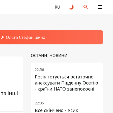
RU
🔎 Ольга Стефанішина
ОСТАННІ НОВИНИ
22:56
Росія готується остаточно
анексувати Південну Осетію
- країни НАТО занепокоєні
та інші
22:35
Все скінчено - Усик