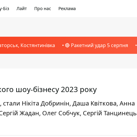
-Біз
Лайт
Про нас
Реклама
аторськ, Костянтинівка
🔴 Ракетний удар 5 серпня
ого шоу-бізнесу 2023 року
 стали Нікіта Добринін, Даша Квіткова, Анна
Сергій Жадан, Олег Собчук, Сергій Танцинець 