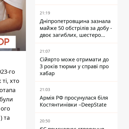
21:19
Дніпропетровщина зазнала
майже 50 обстрілів за добу -
двоє загиблих, шестеро
постраждалих
21:07
Сійярто може отримати до
3 років тюрми у справі про
23-го
хабар
ті, хто
отапа
21:03
Армія РФ просунулася біля
 були
Костянтинівки –DeepState
лого
) та
20:50