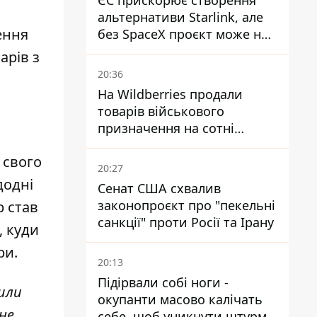
ЄС прискорює створення
альтернативи Starlink, але
ення
без SpaceX проєкт може не
обійтися
арів з
20:36
На Wildberries продали
товарів військового
призначення на сотні
мільйонів, але удари ЗСУ
 свого
змінили ситуацію
20:27
додні
Сенат США схвалив
законопроєкт про "пекельні
р став
санкції" проти Росії та Ірану
, куди
ри.
20:13
Підірвали собі ноги -
шли
окупанти масово калічать
не
себе, щоб уникнути штурмів