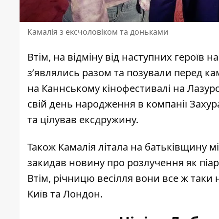
Камалія з ексчоловіком та доньками
Втім, на відміну від наступних героїв н
з’являлись разом та позували перед кам
на Каннському кінофестивалі на Лазуро
свій день народження в компанії Захур
та цілував ексдружину.
Також Камалія літала на батьківщину мі
закидав новину про розлучення як піар,
Втім, річницю весілля вони все ж таки н
Київ та Лондон.