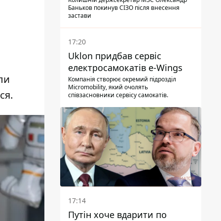
Баньков покинув СІЗО після внесення
застави
17:20
Uklon придбав сервіс
електросамокатів e-Wings
ли
Компанія створює окремий підрозділ
Micromobility, який очолять
ся.
співзасновники сервісу самокатів.
17:14
Путін хоче вдарити по