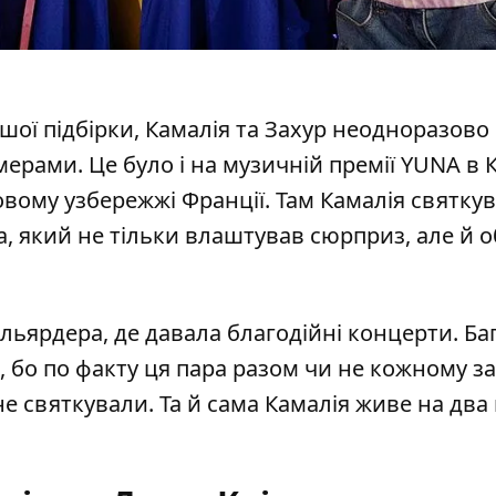
ашої підбірки, Камалія та Захур неодноразово
ерами. Це було і на музичній премії YUNA в Ки
вому узбережжі Франції. Там Камалія святку
а, який не тільки влаштував сюрприз, але й 
льярдера, де давала благодійні концерти. Ба
 бо по факту ця пара разом чи не кожному за
е святкували. Та й сама Камалія живе на два м