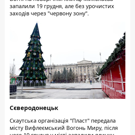
запалили 19 грудня, але без урочистих
заходів через "червону зону".
Сєверодонецьк
Скаутська організація "Пласт" передала
місту Вифлеємський Вогонь Миру, після