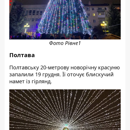
Фото Рівне1
Полтава
Полтавську 20-метрову новорічну красуню
запалили 19 грудня. Її оточує блискучий
намет із гірлянд.