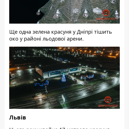
Ще одна зелена красуня у Дніпрі тішить
око у районі льодової арени.
Львів