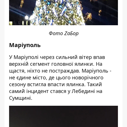
Фото ZаБор
Маріуполь
У Маріуполі через сильний вітер впав
верхній сегмент головної ялинки. На
щастя, ніхто не постраждав. Маріуполь -
не єдине місто, де цього новорічного
сезону встигла впасти ялинка. Такий
самий інцидент стався у Лебедині на
Сумщині.