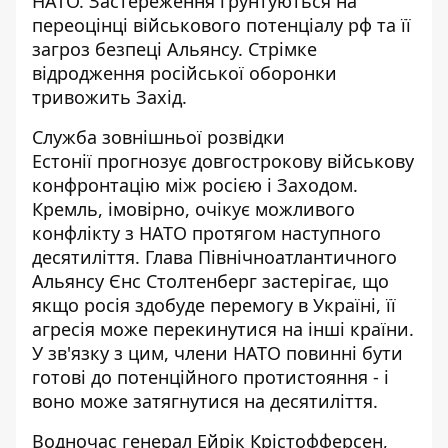
НАТО
. Застереження ґрунтуються на
переоцінці військового потенціалу рф та її
загроз безпеці Альянсу. Стрімке
відродження російської оборонки
тривожить Захід.
Служба зовнішньої
розвідки
Естонії
прогнозує довгострокову військову
конфронтацію між росією і Заходом.
Кремль, імовірно, очікує можливого
конфлікту з НАТО протягом наступного
десятиліття. Глава Північноатлантичного
Альянсу Єнс Столтенберг застерігає, що
якщо росія здобуде перемогу в Україні, її
агресія може перекинутися на інші країни.
У зв'язку з цим, члени
НАТО повинні бути
готові
до потенційного протистояння - і
воно може затягнутися на десятиліття.
Водночас генерал Ейрік Крістофферсен,