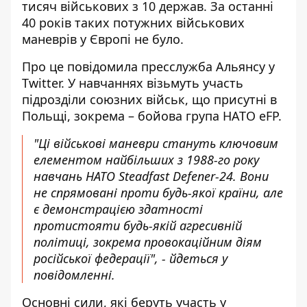
тисяч військових з 10 держав. За останні
40 років таких
потужних військових
маневрів
у Європі не було.
Про це
повідомила
пресслужба Альянсу у
Twitter. У навчаннях візьмуть участь
підрозділи союзних військ, що присутні в
Польщі, зокрема – бойова група НАТО eFP.
"Ці військові маневри стануть ключовим
елементом найбільших з 1988-го року
навчань НАТО Steadfast Defener-24. Вони
не спрямовані проти будь-якої країни, але
є демонстрацією здатності
протистояти будь-якій агресивній
політиці, зокрема провокаційним діям
російської федерації", - йдеться у
повідомленні.
Основні сили, які беруть участь у