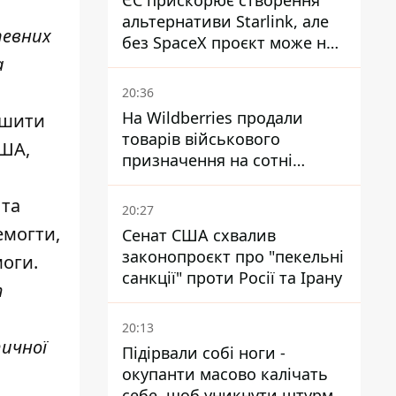
ЄС прискорює створення
альтернативи Starlink, але
певних
без SpaceX проєкт може не
а
обійтися
20:36
На Wildberries продали
ьшити
товарів військового
США,
призначення на сотні
мільйонів, але удари ЗСУ
змінили ситуацію
 та
20:27
емогти,
Сенат США схвалив
законопроєкт про "пекельні
моги.
санкції" проти Росії та Ірану
т
20:13
тичної
Підірвали собі ноги -
окупанти масово калічать
себе, щоб уникнути штурмів