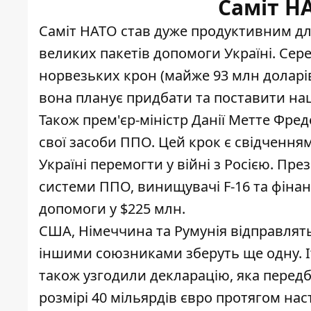
Саміт Н
Саміт НАТО став дуже продуктивним для
великих пакетів допомоги Україні. Сер
норвезьких крон (майже 93 млн доларі
вона планує придбати та
поставити наш
Також прем'єр-міністр Данії Метте Фред
свої засоби ППО
. Цей крок є свідчення
Україні перемогти у війні з Росією. П
системи ППО, винищувачі F-16 та фінан
допомоги у $225 млн
.
США,
Німеччина та Румунія відправлять 
іншими союзниками зберуть ще одну. Іт
також узгодили декларацію, яка передб
розмірі 40 мільярдів євро протягом нас