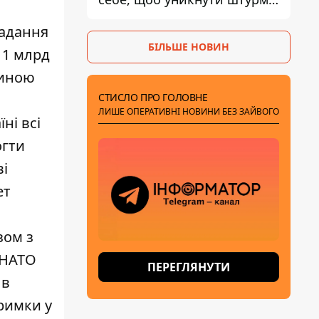
- ГУР
надання
БІЛЬШЕ НОВИН
 1 млрд
чиною
СТИСЛО ПРО ГОЛОВНЕ
ЛИШЕ ОПЕРАТИВНІ НОВИНИ БЕЗ ЗАЙВОГО
ні всі
огти
ві
ет
зом з
 НАТО
ПЕРЕГЛЯНУТИ
 в
тримки у