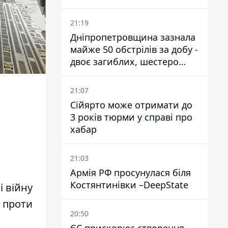
21:19
Дніпропетровщина зазнала
майже 50 обстрілів за добу -
двоє загиблих, шестеро
постраждалих
21:07
Сійярто може отримати до
а
3 років тюрми у справі про
хабар
21:03
Армія РФ просунулася біля
Костянтинівки –DeepState
і війну
і проти
20:50