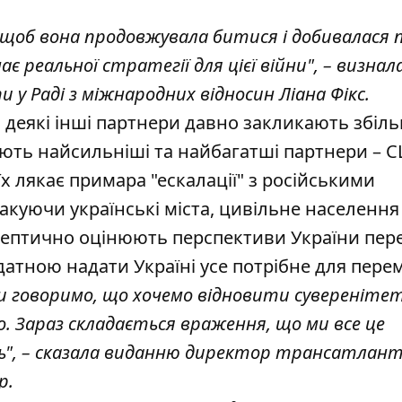
 щоб вона продовжувала битися і добивалася 
має реальної стратегії для цієї війни", – визнал
 у Раді з міжнародних відносин Ліана Фікс.
а деякі інші партнери давно закликають збіл
ують найсильніші та найбагатші партнери – 
їх лякає примара "ескалації" з російськими
акуючи українські міста, цивільне населення
скептично оцінюють перспективи України пер
датною надати Україні усе потрібне для пере
ми говоримо, що хочемо відновити сувереніте
о. Зараз складається враження, що ми все це
ять", – сказала виданню директор трансатлан
р.