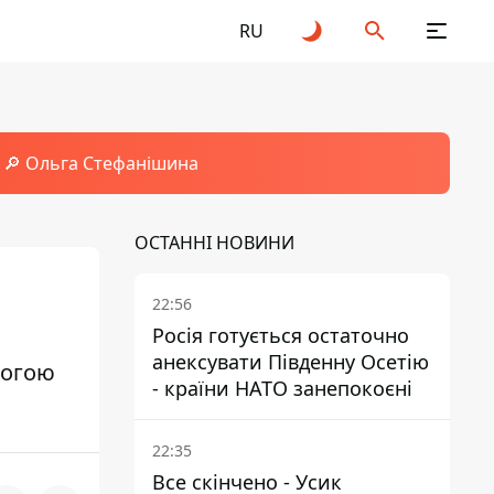
RU
🔎 Ольга Стефанішина
ОСТАННІ НОВИНИ
22:56
Росія готується остаточно
анексувати Південну Осетію
могою
- країни НАТО занепокоєні
22:35
Все скінчено - Усик