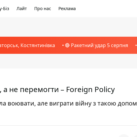
-Біз
Лайт
Про нас
Реклама
аторськ, Костянтинівка
🔴 Ракетний удар 5 серпня
а не перемогти – Foreign Policy
гла воювати, але виграти війну з такою допо