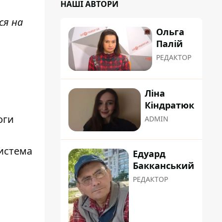
НАШІ АВТОРИ
ся на
Ольга
Палій
РЕДАКТОР
Ліна
Кіндратюк
оги
ADMIN
система
Едуард
Бакканський
РЕДАКТОР