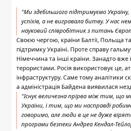
"Ми здебільшого підтримуємо Україну,
успіхів, а не вигравала битву. У нас не
науковий співробітник з питань Європи
Своєю чергою, країни Балтії, Польща т
підтримку Україні. Проте справу гальм
Німеччина та інші країни. Занадто вже 
терористами. Росія використовує це, ат
інфраструктуру. Саме тому аналітики 
а адміністрація Байдена виявилася нез
"Існує величезна прірва між тим, що 
України, і тим, що ми насправді робим
говоримо, але люди в це не дуже вір
програми безпеки Андреа Кендал-Тейло