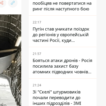
пообіцяв не повертатися на
ринг після наступного бою
22:17
Путін став уникати поїздок
до регіонів у європейській
частині Росії, куди
регулярно долітають дрони
21:57
Бояться атаки дронів - Росія
посилила захист базу
атомних підводних човнів
за 7400 км від України
21:24
Зі "Скелі" штурмовиків
почали переводити до
інших підрозділів - ЗМІ