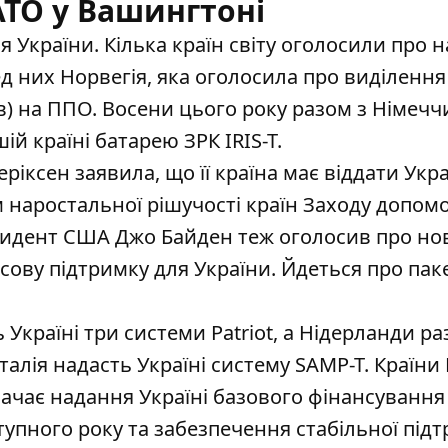
АТО у Вашингтоні
 України. Кілька країн світу оголосили про 
ед них Норвегія, яка оголосила про виділення
в) на ППО. Восени цього року разом з Німеч
ій країні батарею ЗРК IRIS-T
.
еріксен заявила, що її країна
має віддати Украї
м наростальної рішучості країн Заходу допом
резидент США Джо Байден теж оголосив про но
сову підтримку для України. Йдеться про
пак
Україні три системи Patriot
, а Нідерланди ра
алія надасть Україні систему SAMP-T. Країни
ачає надання Україні базового фінансування
тупного року та забезпечення стабільної під