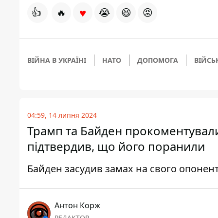
♥
👍
🔥
😭
😆
😡
ВІЙНА В УКРАЇНІ
НАТО
ДОПОМОГА
ВІЙСЬ
04:59, 14 липня 2024
Трамп та Байден прокоментували
підтвердив, що його поранили
Байден засудив замах на свого опонент
Антон Корж
РЕДАКТОР