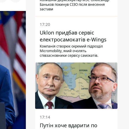
Баньков покинув СІЗО після внесення
застави
17:20
Uklon придбав сервіс
електросамокатів e-Wings
Компанія створює окремий підрозділ
Micromobility, який очолять
співзасновники сервісу самокатів.
17:14
Путін хоче вдарити по