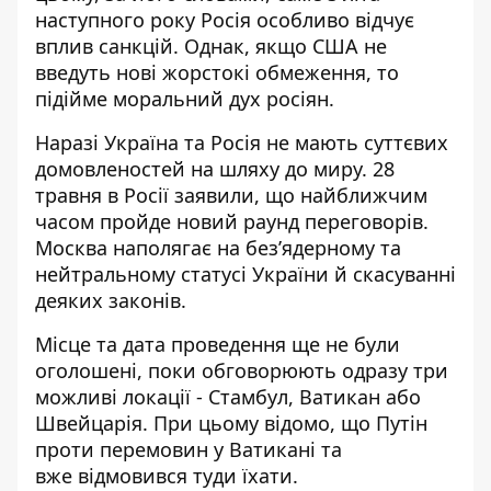
наступного року Росія особливо відчує
вплив санкцій. Однак, якщо США не
введуть нові жорстокі обмеження, то
підійме моральний дух росіян.
Наразі Україна та Росія не мають суттєвих
домовленостей на шляху до миру. 28
травня в Росії заявили, що найближчим
часом пройде
новий раунд переговорів
.
Москва наполягає на без’ядерному та
нейтральному статусі України й скасуванні
деяких законів.
Місце та дата проведення ще не були
оголошені, поки обговорюють одразу три
можливі локації - Стамбул, Ватикан або
Швейцарія. При цьому відомо, що Путін
проти перемовин у Ватикані та
вже
відмовився туди їхати
.