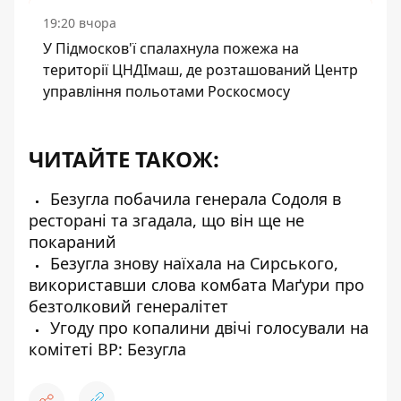
19:20 вчора
У Підмосков'ї спалахнула пожежа на
території ЦНДІмаш, де розташований Центр
управління польотами Роскосмосу
ЧИТАЙТЕ ТАКОЖ:
Безугла побачила генерала Содоля в
ресторані та згадала, що він ще не
покараний
Безугла знову наїхала на Сирського,
використавши слова комбата Маґури про
безтолковий генералітет
Угоду про копалини двічі голосували на
комітеті ВР: Безугла