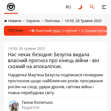
RU
Новини
Україна
Політика
14:59, 28 Травня 2025
🔴 Ракетний удар 5 серпня
⚠️ Краматорськ, 
ТОПТЕМИ:
14:59, 28 травня 2025
Нас чекає безодня: Безугла видала
власний прогноз про кінець війни - він
схожий на апокаліпсис
Нардепка Мар’яна Безугла поділилася похмурим
прогнозом щодо найближчих років: просування
росіян на сході, удари дронів, світова війна і
повна перебудова світу
Ганна Копитько
РЕДАКТОР