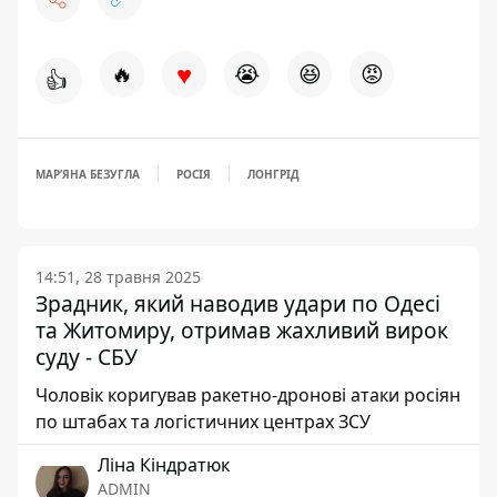
♥
🔥
😭
😆
😡
👍
МАРʼЯНА БЕЗУГЛА
РОСІЯ
ЛОНГРІД
14:51, 28 травня 2025
Зрадник, який наводив удари по Одесі
та Житомиру, отримав жахливий вирок
суду - СБУ
Чоловік коригував ракетно-дронові атаки росіян
по штабах та логістичних центрах ЗСУ
Ліна Кіндратюк
ADMIN