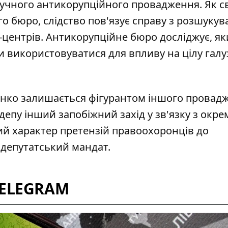
учного антикорупційного провадження. Як с
ого бюро
, слідство пов'язує справу з розшуку
-центрів. Антикорупційне бюро досліджує, я
 використовуватися для впливу на цілу галу
енко залишається фігурантом іншого провад
депу інший запобіжний захід
у зв'язку з окр
й характер претензій правоохоронців до
є депутатський мандат.
TELEGRAM