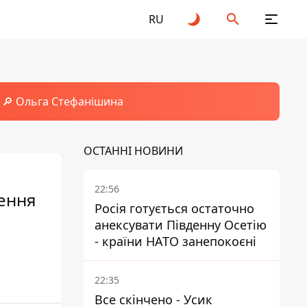
RU
🔎 Ольга Стефанішина
ОСТАННІ НОВИНИ
22:56
шення
Росія готується остаточно
анексувати Південну Осетію
- країни НАТО занепокоєні
22:35
Все скінчено - Усик