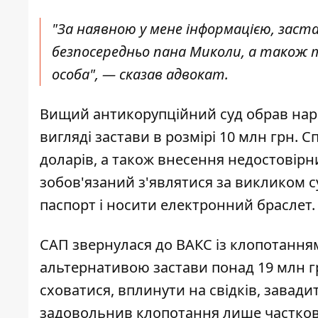
"За наявною у мене інформацією, застав
безпосередньо пана Миколи, а також тр
особа", — сказав адвокат.
Вищий антикорупційний суд обрав наро
вигляді застави в розмірі 10 млн грн.
доларів, а також внесення недостовірн
зобов'язаний з'являтися за викликом с
паспорт і носити електронний браслет.
САП звернулася до ВАКС із клопотанн
альтернативою застави понад 19 млн г
сховатися, вплинути на свідків, завади
задовольнив клопотання лише частков