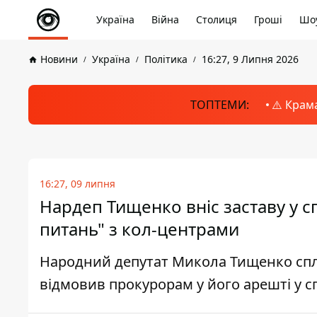
Україна
Війна
Столиця
Гроші
Шоу
Новини
Україна
Політика
16:27, 9 Липня 2026
ТОПТЕМИ:
⚠️ Крам
16:27, 09 липня
Нардеп Тищенко вніс заставу у с
питань" з кол-центрами
Народний депутат Микола Тищенко сплат
відмовив прокурорам у його арешті у с