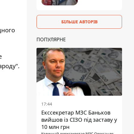
БІЛЬШЕ АВТОРІВ
дного
ПОПУЛЯРНЕ
е
ароду".
17:44
Екссекретар МЗС Баньков
вийшов із СІЗО під заставу у
10 млн грн
Колишній держсекретар МЗС Олександр