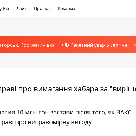
-Біз
Лайт
Про нас
Реклама
аторськ, Костянтинівка
🔴 Ракетний удар 5 серпня
праві про вимагання хабара за "вирі
ив 10 млн грн застави після того, як ВАКС
праві про неправомірну вигоду