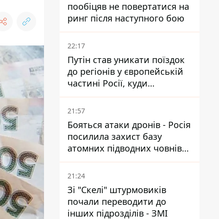
пообіцяв не повертатися на
ринг після наступного бою
22:17
Путін став уникати поїздок
до регіонів у європейській
частині Росії, куди
регулярно долітають дрони
21:57
Бояться атаки дронів - Росія
посилила захист базу
атомних підводних човнів
за 7400 км від України
21:24
Зі "Скелі" штурмовиків
почали переводити до
інших підрозділів - ЗМІ