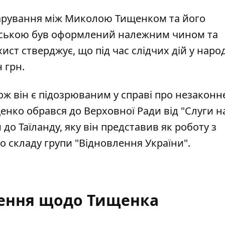
дарування між Миколою Тищенком та його
ькою був оформлений належним чином та
хист стверджує, що під час слідчих дій у наро
 грн.
кож він є підозрюваним у справі про незаконн
нко обрався до Верховної Ради від "Слуги н
до Таїланду, яку він представив як роботу з
 складу групи "Відновлення України".
ення щодо Тищенка