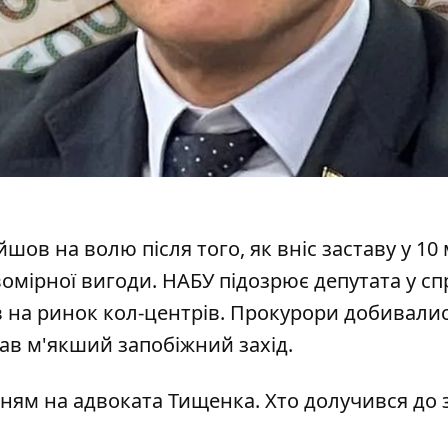
в на волю після того, як вніс заставу у 10
вомірної вигоди.
НАБУ підозрює депутата
у сп
в на ринок кол-центрів. Прокурори добивали
ав м'якший запобіжний захід.
ням на адвоката Тищенка. Хто долучився до 