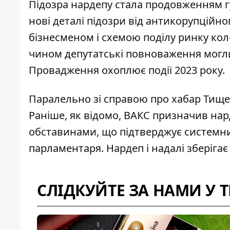
Підозра нардепу стала продовженням г
нові деталі підозри від антикорупційн
бізнесменом і схемою поділу ринку кол
чином депутатські повноваження могли
Провадження охоплює події 2023 року.
Паралельно зі справою про хабар Тищ
Раніше, як відомо,
ВАКС призначив нар
обставинами, що підтверджує системни
парламентаря. Нардеп і надалі зберіга
СЛІДКУЙТЕ ЗА НАМИ У 