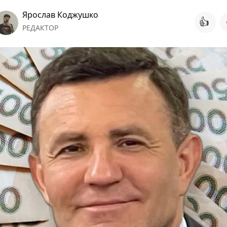
Ярослав Коджушко
👍
РЕДАКТОР