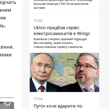
відчать
Баньков покинув СІЗО після внесення
застави
ваним
ким
17:20
зь.
Uklon придбав сервіс
електросамокатів e-Wings
Компанія створює окремий підрозділ
Micromobility, який очолять
ження.
співзасновники сервісу самокатів.
емими
17:14
Путін хоче вдарити по