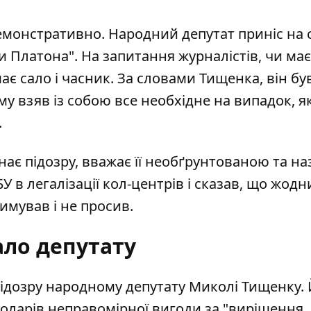
емонстративно. Народний депутат приніс на 
и Платона". На запитання журналістів, чи має
ає сало і часник. За словами Тищенка, він бу
му взяв із собою все необхідне на випадок, 
.
знає підозру, вважає її необґрунтованою та н
 в легалізації кол-центрів і сказав, що жодн
римував і не просив.
ало депутату
підозру народному депутату Миколі Тищенку.
оларів неправомірної вигоди за "вирішення