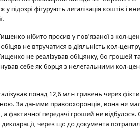
ж у підозрі фігурують легалізація коштів і вн
ї.
 Тищенко нібито просив у пов'язаної з кол-це
обіцяв не втручатися в діяльність кол-центру
ищенко не реалізував обіцянку, бо грошей та
онував себе як борця з нелегальними кол-це
галізував понад 12,6 млн гривень через фікт
ною. За даними правоохоронців, вона не ма
 а фактичної передачі грошей не відбулося. 
 декларації, через що до документа потрапи