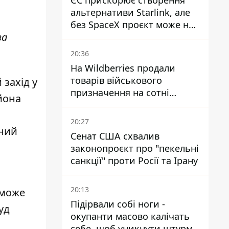
ЄС прискорює створення
альтернативи Starlink, але
без SpaceX проєкт може не
за
обійтися
20:36
На Wildberries продали
товарів військового
захід у
призначення на сотні
йона
мільйонів, але удари ЗСУ
змінили ситуацію
20:27
нний
Сенат США схвалив
законопроєкт про "пекельні
санкції" проти Росії та Ірану
20:13
 може
Підірвали собі ноги -
уд
окупанти масово калічать
себе, щоб уникнути штурмів