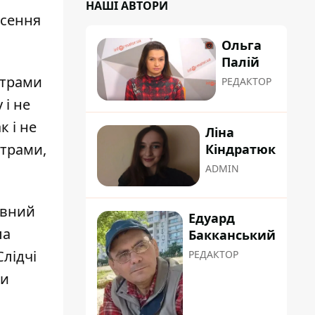
НАШІ АВТОРИ
есення
Ольга
Палій
нтрами
РЕДАКТОР
 і не
к і не
Ліна
нтрами,
Кіндратюк
ADMIN
ивний
Едуард
ла
Бакканський
Слідчі
РЕДАКТОР
ли