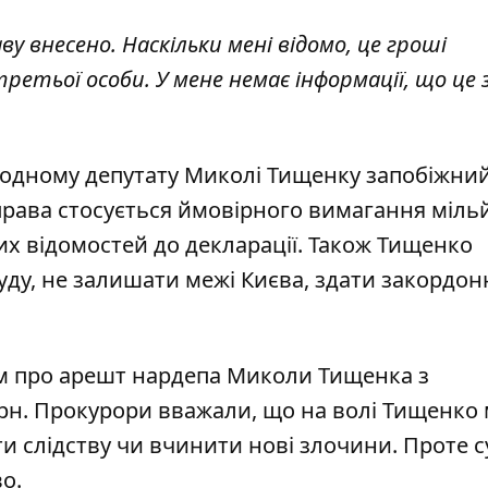
у внесено. Наскільки мені відомо, це гроші
етьої особи. У мене немає інформації, що це 
дному депутату Миколі Тищенку запобіжний 
 Справа стосується ймовірного вимагання міль
их відомостей до декларації. Також Тищенко
уду, не залишати межі Києва, здати закордо
ям про арешт нардепа Миколи Тищенка з
рн. Прокурори вважали, що на волі Тищенко
ти слідству чи вчинити нові злочини. Проте с
о.