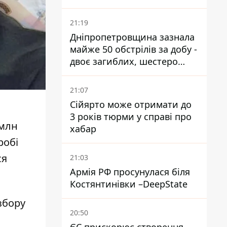
21:19
Дніпропетровщина зазнала
майже 50 обстрілів за добу -
двоє загиблих, шестеро
постраждалих
21:07
Сійярто може отримати до
3 років тюрми у справі про
 млн
хабар
робі
ся
21:03
Армія РФ просунулася біля
Костянтинівки –DeepState
збору
20:50