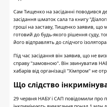
Сам Тищенко на засіданні поводився д
засідання шматок сала та книгу "Діалог
гроші на заставу, Тищенко заявив, що м
готовий до будь-якого рішення суду, то
його відправлять до слідчого ізолятора
Під час засідання він заявив, що не ви
справу "замовною". Він звинуватив НАБУ
хабарів від організації "Хімпром" не от
Що слідство інкримінув
29 червня НАБУ і САП повідомили про 
інкримінують вимагання понад 1 млн д