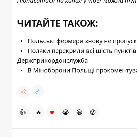
Підписатися на канал у Viber можна
ту
ЧИТАЙТЕ ТАКОЖ:
Польські фермери знову не пропуск
Поляки перекрили всі шість пунктів 
Держприкордонслужба
В Міноборони Польщі прокоментувал
♥
👍
🔥
😭
😆
😡