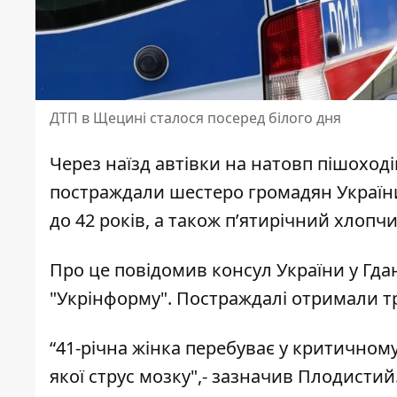
ДТП в Щецині сталося посеред білого дня
Через
наїзд автівки на натовп пішоході
постраждали шестеро громадян України. 
до 42 років, а також п’ятирічний хлопчи
Про це
повідомив
консул України у Гд
"Укрінформу". Постраждалі отримали тр
“41-річна жінка перебуває у критичному 
якої струс мозку",- зазначив Плодистий