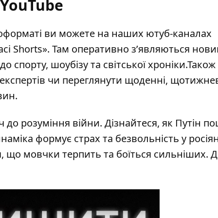
YouTube
деоформаті ви можете на наших ютуб-каналах
асі Shorts»
. Там оперативно зʼявляються новин
до спорту, шоубізу та світської хроніки.Також
експертів чи переглянути щоденні, щотижнев
вин.
ч до розуміння війни. Дізнайтеся, як Путін 
инаміка формує страх та безвольність у росія
 що мовчки терпить та боїться сильніших. Де