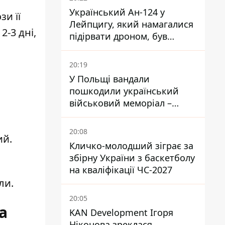
Український Ан-124 у
зи її
Лейпцигу, який намагалися
2-3 дні,
підірвати дроном, був
завантажений
боєприпасами
20:19
У Польщі вандали
пошкодили український
військовий меморіал –
посольство відреагувало
20:08
ий.
Кличко-молодший зіграє за
збірну України з баскетболу
на кваліфікації ЧС-2027
ли.
20:05
а
KAN Development Ігоря
Ніконова зреклася