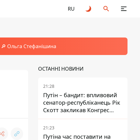
RU
🔎 Ольга Стефанішина
ОСТАННІ НОВИНИ
21:28
Путін – бандит: впливовий
сенатор-республіканець Рік
Скотт закликав Конгрес
притягнути РФ до
відповідальності за війну в
21:23
Україні
Путіна час поставити на