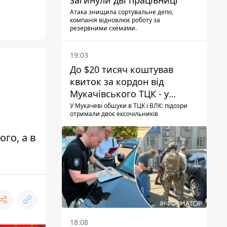
загинули дві працівниці
Атака знищила сортувальне депо,
компанія відновлює роботу за
резервними схемами.
19:03
До $20 тисяч коштував
квиток за кордон від
Мукачівського ТЦК - у
гучній справі перші підозри
У Мукачеві обшуки в ТЦК і ВЛК: підозри
отримали двоє ексочільників
отримали двоє колишніх
керівників
го, а в
18:08