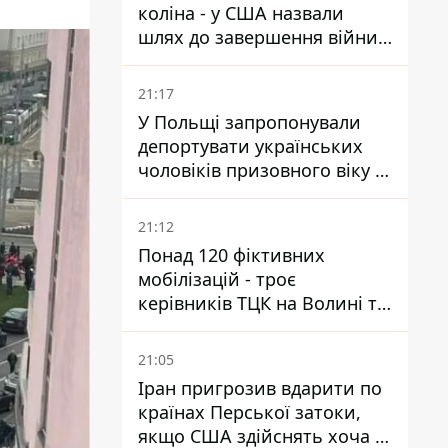
коліна - у США назвали
шлях до завершення війни -
National Security Journal
21:17
У Польщі запропонували
депортувати українських
чоловіків призовного віку -
кого це може торкнутися
21:12
Понад 120 фіктивних
мобілізацій - троє
керівників ТЦК на Волині та
Буковині отримали підозри
за фейкові звіти
21:05
Іран пригрозив вдарити по
країнах Перської затоки,
якщо США здійснять хоча б