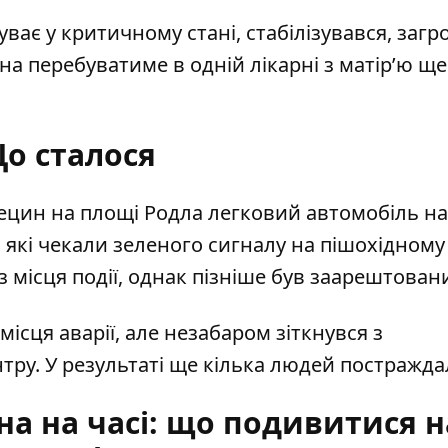
ває у критичному стані, стабілізувався, загро
 перебуватиме в одній лікарні з матір’ю ще 
о сталося
ецин на площі Родла легковий автомобіль на
, які чекали зеленого сигналу на пішохідному
з місця події, однак пізніше був заарештован
 місця аварії, але незабаром зіткнувся з
тру. У результаті ще кілька людей постражда
на на часі: що подивитися н