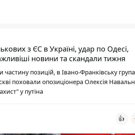
кових з ЄС в Україні, удар по Одесі,
ажливіші новини та скандали тижня
ли частину позицій, в Івано-Франківську група
оскві поховали опозиціонера Олексія Навально
хист" у путіна
👍