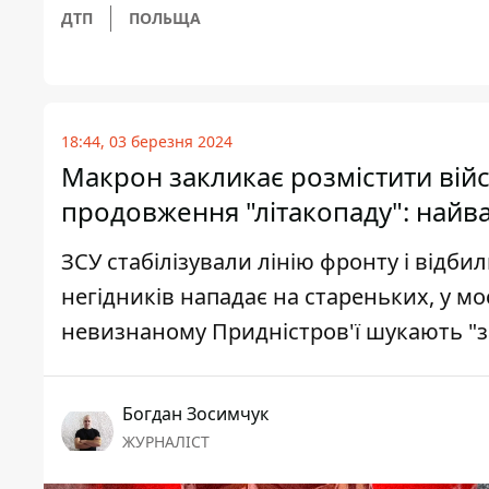
ДТП
ПОЛЬЩА
18:44, 03 березня 2024
Макрон закликає розмістити війсь
продовження "літакопаду": найв
ЗСУ стабілізували лінію фронту і відби
негідників нападає на стареньких, у м
невизнаному Придністров'ї шукають "за
Богдан Зосимчук
ЖУРНАЛІСТ