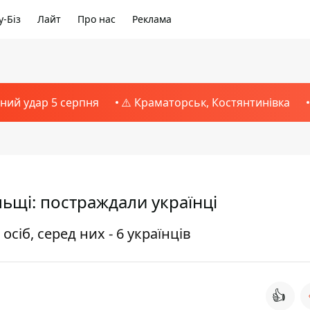
-Біз
Лайт
Про нас
Реклама
тний удар 5 серпня
⚠️ Краматорськ, Костянтинівка
льщі: постраждали українці
сіб, серед них - 6 українців
👍