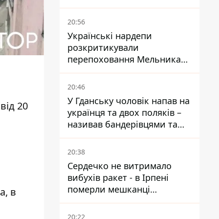
одну атаку - Reuters
20:56
Українські нардепи
розкритикували
перепоховання Мельника
через ризик дипломатичної
ізоляції
20:46
У Гданську чоловік напав на
від 20
українця та двох поляків –
називав бандерівцями та
поводився агресивно
20:38
Сердечко не витримало
вибухів ракет - в Ірпені
померли мешканці
а, в
притулку для собак з
інвалідністю
20:22