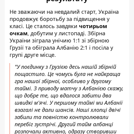
Не зважаючи на невдалий старт, Україна
продовжує боротьбу за підвищення у
класі. Це сталось завдяки
чотирьом
очкам
, добутим у листопаді. Збірна
України зіграла унічию 1:1 зі збірною
Грузії та обіграла Албанію 2:1 і посіла у
групі друге місце.
"У поєдинку з Грузією десь нашій збірній
пощастило. Це чомусь була не найкраща
гра нашої збірної, особливо у другому
таймі. З приводу матчу з Албанією скажу,
що добре те, що вдалося забити два
швидкі м'ячі. У першому таймі ми Албанії
взагалі не дали шансів. Наші хлопці двічі
забили та повністю контролювали
перебіг зустрічі. Другий тайм албанці
розпочали активно, одразу створивши