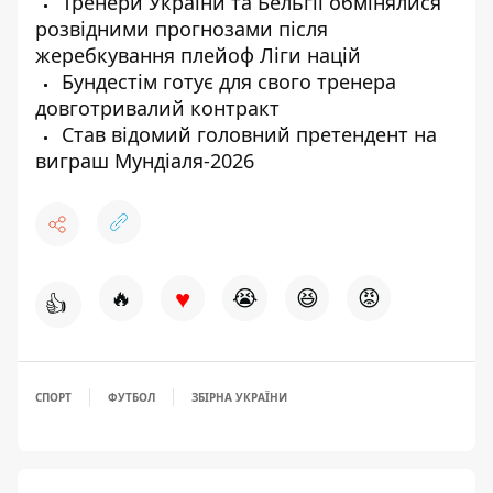
Тренери України та Бельгії обмінялися
розвідними прогнозами після
жеребкування плейоф Ліги націй
Бундестім готує для свого тренера
довготривалий контракт
Став відомий головний претендент на
виграш Мундіаля-2026
♥
🔥
😭
😆
😡
👍
СПОРТ
ФУТБОЛ
ЗБІРНА УКРАЇНИ