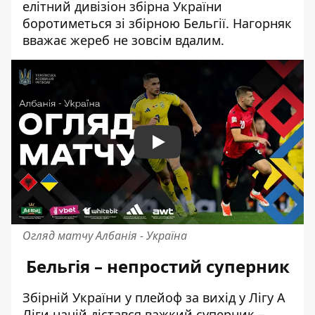
елітний дивізіон
збірна України
боротиметься зі збірною Бельгії
. Нагорняк
вважає жереб не зовсім вдалим.
Play
Огляд матчу Албанія - Україна
Бельгія – непростий суперник
Збірній України у плейоф за вихід у Лігу А
Ліги націй дістався важкий суперник –