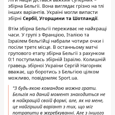
збірна Бельгії. Вона виглядає грізно на тлі
інших варіантів. Україні могли випасти
збірні
Сербії, Угорщини та Шотландії
.
Втім збірна Бельгії переживає не найкращі
часи. У групі з Францією, Італією та
Ізраїлем бельгійці набрали чотири очки і
посіли третє місце. В останньому матчі
групового етапу збірна Бельгії з рахунком
0:1 поступилась збірній Ізраїлю. Колишній
гравець збірної України Сергій Нагорняк
вважає, що
боротись з Бельгією цілком
можливо
, повідомляє Sport.ua.
"З будь-якою командою можна грати.
Бельгія на даний момент знаходиться не
в найкращій своїй формі, але, як на мене,
це найгірший варіант з тих, що міг
потрапити в жеребкуванні. Але з іншого