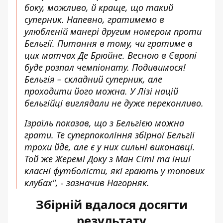
боку, можливо, й краще, що такий
суперник. Напевно, гратимемо в
улюбленій манері другим номером проти
Бельгії. Питання в тому, чи гратиме в
цих матчах Де Брюйне. Весною в Європі
буде розпал чемпіонату. Подивимося!
Бельгія – складний суперник, але
проходити його можна. У Лізі націй
бельгійці виглядали не дуже переконливо.
Ізраїль показав, що з Бельгією можна
грати. Те суперпокоління збірної Бельгії
трохи йде, але є у них сильні виконавці.
Той же Жеремі Доку з Ман Сіті та інші
класні футболісти, які грають у топових
клубах", - зазначив Нагорняк.
Збірній вдалося досягти
результату