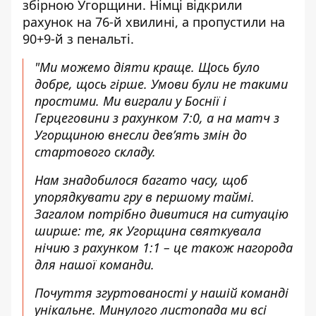
збірною Угорщини. Німці відкрили
рахунок на 76-й хвилині, а пропустили на
90+9-й з пенальті.
"Ми можемо діяти краще. Щось було
добре, щось гірше. Умови були не такими
простими. Ми виграли у Боснії і
Герцеговини з рахунком 7:0, а на матч з
Угорщиною внесли дев’ять змін до
стартового складу.
Нам знадобилося багато часу, щоб
упорядкувати гру в першому таймі.
Загалом потрібно дивитися на ситуацію
ширше: те, як Угорщина святкувала
нічию з рахунком 1:1 – це також нагорода
для нашої команди.
Почуття згуртованості у нашій команді
унікальне. Минулого листопада ми всі