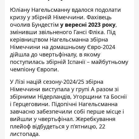
Юліану Нагельсманну вдалося подолати
кризу у збірній Німеччини. Фахівець
очолив Бундестім
у вересні 2023 року
,
змінивши звільненого Гансі Фліка. Під
керівництвом Нагельсманна збірна
Німеччини на домашньому Євро-2024
дійшла до чвертьфіналу, в якому
поступилась збірній Іспанії – майбутньому
чемпіону Європи.
У Лізі націй сезону-2024/25 збірна
Німеччини виступала у групі А разом зі
збірними Нідерландів, Угорщини та Боснії
і Герцеговини. Підопічні Нагельсманна
завчасно забезпечили собі перше місце і
вийшли у чвертьфінал. Жеребкування
плейоф відбудеться у п’ятницю, 22
листопада.