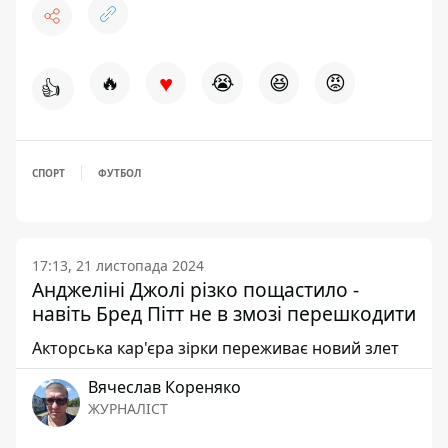
♥
🔥
😭
😆
😡
👍
СПОРТ
ФУТБОЛ
17:13, 21 листопада 2024
Анджеліні Джолі різко пощастило -
навіть Бред Пітт не в змозі перешкодити
Акторська кар'єра зірки переживає новий злет
Вячеслав Кореняко
ЖУРНАЛІСТ