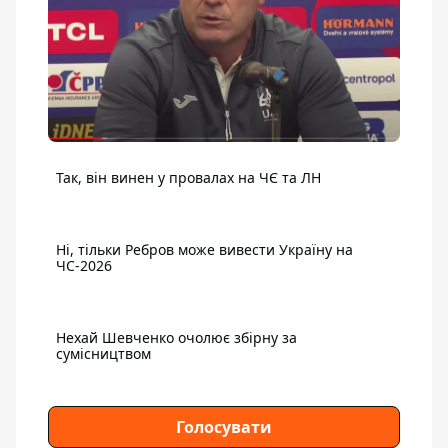
Так, він винен у провалах на ЧЄ та ЛН
Ні, тільки Ребров може вивести Україну на
ЧС-2026
Нехай Шевченко очолює збірну за
сумісництвом
Голосувати