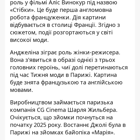
роль у фільмі Аліс Винокур під назвою
«Стібки». Це буде перша англомовна
робота француженки. Дія картини
відбувається в столиці Франції. Згідно з
сюжетом, події розгортаються у світі
високої моди.
Анджеліна
зіграє роль жінки-режисера.
Вона
з'явиться в образі однієї з трьох
головних героїнь
, чиї долі
перетинаються
під час Тижня моди в Парижі
. Картина
буде знята французькою та англійською
мовами.
Виробництвом
займається паризька
компанія CG Cinema Шарля Жильбера
.
Очікується, що зйомки почнуться на
початку 2025 року. Востаннє Джолі була в
Парижі на зйомках байопіка «Марія».