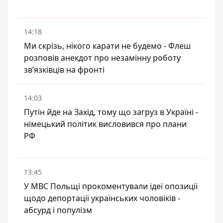
14:18
Ми скрізь, нікого карати не будемо - Флеш
розповів анекдот про незамінну роботу
зв’язківців на фронті
14:03
Путін йде на Захід, тому що загруз в Україні -
німецький політик висловився про плани
РФ
13:45
У МВС Польщі прокоментували ідеї опозиції
щодо депортації українських чоловіків -
абсурд і популізм