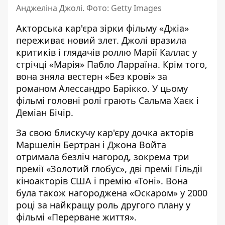
Анджеліна Джолі. Фото: Getty Images
Акторська кар'єра зірки фільму «Джіа»
переживає новий злет. Джолі вразила
критиків і глядачів роллю Марії Каллас у
стрічці «Марія» Пабло Ларраїна. Крім того,
вона зняла вестерн «Без крові» за
романом Алессандро Барікко. У цьому
фільмі головні ролі грають
Сальма Хаєк
і
Деміан Бічір
.
За свою блискучу кар'єру дочка акторів
Маршелін Бертран і Джона Войта
отримала безліч нагород, зокрема три
премії «Золотий глобус», дві премії Гільдії
кіноакторів США і премію «Тоні». Вона
була також нагороджена «Оскаром» у 2000
році за найкращу роль другого плану у
фільмі «Перерване життя».