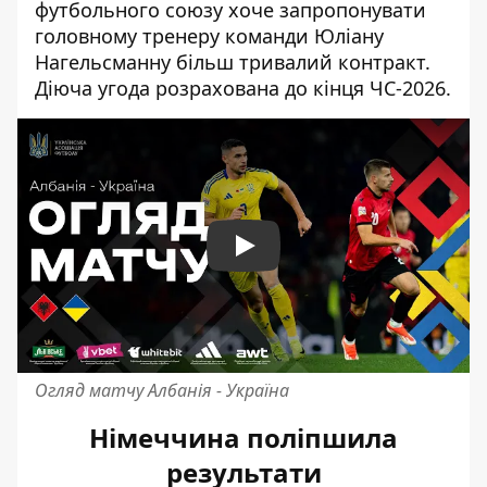
футбольного союзу хоче запропонувати
головному тренеру команди Юліану
Нагельсманну більш тривалий контракт.
Діюча угода розрахована до кінця ЧС-2026.
Play
Огляд матчу Албанія - Україна
Німеччина поліпшила
результати