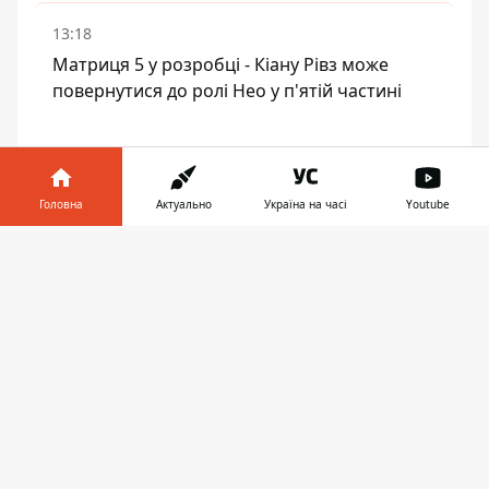
13:18
Матриця 5 у розробці - Кіану Рівз може
повернутися до ролі Нео у п'ятій частині
ЧИТАЙТЕ ТАКОЖ:
Головна
Актуально
Україна на часі
Youtube
Довелося погодитися на заморозку:
молода зірка Оппенгеймера випадково
Інформатор у
Завантажити
дізналася про свій синдром
телефоні
👉
Моє місце в Десантно-штурмових
військах: переможець шоу Танці з зірками
визначився з мобілізацією
На Курському напрямку загинув
відомий актор Петро Великий
Дензел Вашингтон спився: дружина
запідозрила недобре, побачивши дивні
замовлення вина