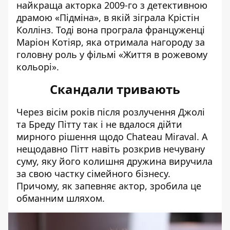
найкраща акторка 2009-го з детективною
драмою «Підміна», в якій зіграла Крістін
Коллінз. Тоді вона програла француженці
Маріон Котіяр
, яка отримала нагороду за
головну роль у фільмі «Життя в рожевому
кольорі».
Скандали тривають
Через вісім років після розлучення Джолі
та Бреду Пітту так і не вдалося дійти
мирного рішення щодо Chateau Miraval. А
нещодавно Пітт навіть розкрив нечувану
суму, яку його колишня дружина виручила
за свою частку сімейного бізнесу.
Причому, як запевняє актор, зробила це
обманним шляхом.