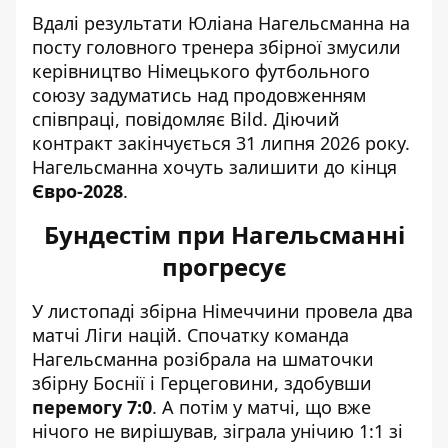
Вдалі результати Юліана Нагельсманна на
посту головного тренера збірної змусили
керівництво Німецького футбольного
союзу
задуматись над продовженням
співпраці
, повідомляє Bild. Діючий
контракт закінчується 31 липня 2026 року.
Нагельсманна хочуть залишити до кінця
Євро-2028
.
Бундестім при Нагельсманні
прогресує
У листопаді збірна Німеччини провела два
матчі Ліги націй. Спочатку команда
Нагельсманна розібрала на шматочки
збірну Боснії і Герцеговини, здобувши
перемогу 7:0
. А потім у матчі, що вже
нічого не вирішував, зіграла унічию 1:1 зі