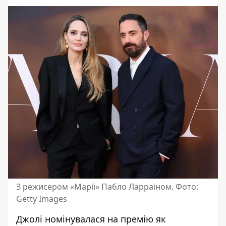
З режисером «Марії» Пабло Ларраїном. Фото:
Getty Images
Джолі номінувалася на премію як