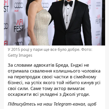
У 2015 році у пари ще все було добре. Фото:
Getty Images
За словами адвокатів Бреда, Енджі не
отримала схвалення колишнього чоловіка
на перепродаж своєї частки в сімейному
бізнесі, на успіх якого той нібито кинув усі
свої сили. Саме тому актор вимагає
оскаржити всі укладені з Джолі угоди.
Підписуйтесь на наш
Telegram-канал
, щоб