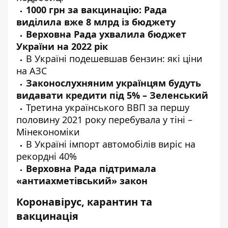
1000 грн за вакцинацію: Рада
виділила
вже 8 млрд із бюджету
Верховна Рада
ухвалила
бюджет
України на 2022 рік
В Україні
подешевшав
бензин: які ціни
на АЗС
Законослухняним українцям будуть
видавати
кредити під 5% – Зеленський
Третина українського ВВП за першу
половину 2021 року
перебувала
у тіні –
Мінекономіки
В Україні імпорт автомобілів
виріс
на
рекордні 40%
Верховна Рада
підтримала
«антиахметівський» закон
Коронавірус, карантин та
вакцинація