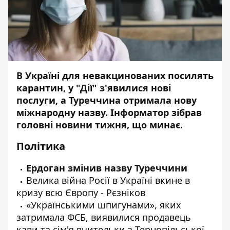
В Україні для невакцинованих посилять
карантин, у "Дії" з'явилися нові
послуги, а Туреччина отримала нову
міжнародну назву.
Інформатор
зібрав
головні новини тижня, що минає.
Політика
Ердоган
зміни
в назву Туреччини
Велика війна Росії в Україні
вкине
в
кризу всю Європу - Рєзніков
«Українськими шпигунами», яких
затримала
ФСБ, виявилися продавець
кави та сім'я вчительки з Тернопільської