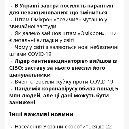
В Україні завтра
посилять
карантин
для невакцинованих: що зміниться
Штам Омікрон «
позичив
» мутацію у
звичайної застуди
Як далеко
зайшов
штам «Омікрон», і чи
є летальні випадки у світі
Чому у світі
з'являються
нові небезпечні
штами COVID-19
Лідер «антивакцинаторів»
вийшов
із
СІЗО: заставу за нього внесли його
шанувальники
Вчені
створили
жуйку проти COVID-19
Пандемія коронавірусу
вбила
понад 5
млн людей, але ці дані можуть бути
занижені
Інші важливі новини
Населення України
скоротиться
до 22