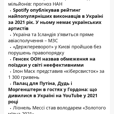
мільйонів: прогноз НАН
Spotify
опублікував
рейтинг
найпопулярніших виконавців в Україні
за 2021 рік. У ньому немає українських
артистів
Україна та Ісландія
з'явиться
пряме
авіасполучення – МЗС
«Держпереворот» у Києві
пройшов
без
порушень правопорядку
Генсек ООН
назвав
обмеження на
поїздки у світі неефективними
Ілон Маск
представив
«кіберсвисток» за
1 300 гривень
Палац для Путіна, Дудь і
Моргенштерн в гостях у Гордона: що
дивилися
в Україні на YouTube у 2021
році
Ліонель Мессі
став
володарем «Золотого
м'яча-2021»