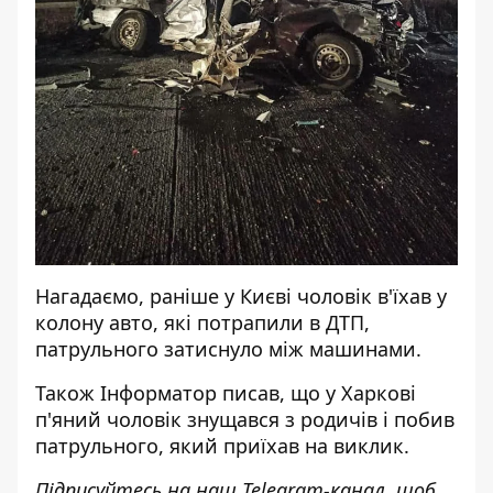
Нагадаємо, раніше у Києві
чоловік в'їхав у
колону авто, які потрапили в ДТП
,
патрульного затиснуло між машинами.
Також
Інформатор
писав, що у Харкові
п'яний чоловік знущався з родичів і побив
патрульного
, який приїхав на виклик.
Підписуйтесь на наш
Telegram-канал
, щоб