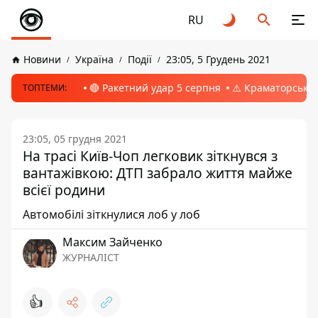
RU
Новини
Україна
Події
23:05, 5 Грудень 2021
🔴 Ракетний удар 5 серпня
⚠️ Краматорськ, 
ТОПТЕМИ:
23:05, 05 грудня 2021
На трасі Київ-Чоп легковик зіткнувся з
вантажівкою: ДТП забрало життя майже
всієї родини
Автомобілі зіткнулися лоб у лоб
Максим Зайченко
ЖУРНАЛІСТ
👍