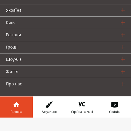
Україна
Київ
Регіони
Гроші
Шоу-біз
Життя
Про нас
Головна
Актуально
Україна на часі
Youtube
Інформатор у
Інформатор проекти
Завантажити
телефоні
👉