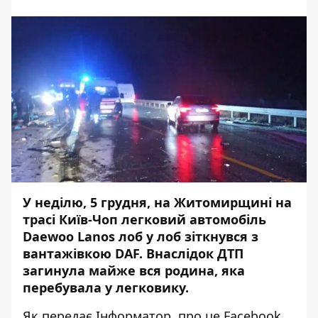
У неділю, 5 грудня, на Житомирщині на
трасі Київ-Чоп легковий автомобіль
Daewoo Lanos лоб у лоб зіткнувся з
вантажівкою DAF. Внаслідок ДТП
загинула майже вся родина, яка
перебувала у легковику.
Як передає
Інформатор
, про це
Facebook