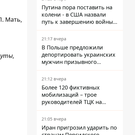
войну в Украине
Путина пора поставить на
колени - в США назвали
. Мать,
путь к завершению войны -
National Security Journal
21:17 вчера
В Польше предложили
депортировать украинских
нуты,
мужчин призывного
возраста - кого это может
затронуть
21:12 вчера
Более 120 фиктивных
мобилизаций – трое
руководителей ТЦК на
Волыни и Буковине
получили подозрения за
21:05 вчера
фейковые отчеты
Иран пригрозил ударить по
странам Персидского