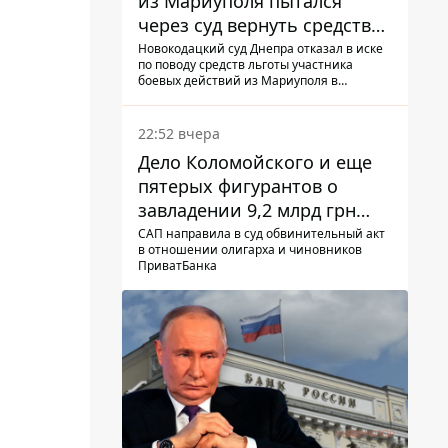
из Мариуполя пытался
через суд вернуть средства
субсидии со счета в
Новокодацкий суд Днепра отказал в иске
по поводу средств льготы участника
Ощадбанке – каким было
боевых действий из Мариуполя в
решение
банковском учреждении
22:52 вчера
Дело Коломойского и еще
пятерых фигурантов о
завладении 9,2 млрд грн
ПриватБанка направили в
САП направила в суд обвинительный акт
в отношении олигарха и чиновников
суд
ПриватБанка