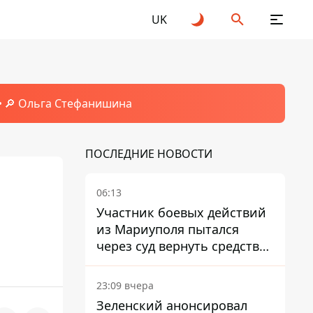
UK
🔎 Ольга Стефанишина
ПОСЛЕДНИЕ НОВОСТИ
06:13
о
Участник боевых действий
из Мариуполя пытался
через суд вернуть средства
субсидии со счета в
Ощадбанке – каким было
23:09 вчера
решение
Зеленский анонсировал