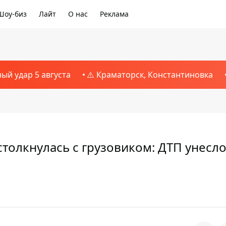
Шоу-биз
Лайт
О нас
Реклама
ный удар 5 августа
⚠️ Краматорск, Константиновка
столкнулась с грузовиком: ДТП унесл