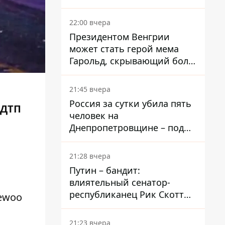
вкладывает миллионы
22:00 вчера
Президентом Венгрии
может стать герой мема
Гарольд, скрывающий боль
– он возглавил народное
голосование
21:45 вчера
Россия за сутки убила пять
 ДТП
человек на
Днепропетровщине – под
ударами оказались пять
районов области
21:28 вчера
Путин – бандит:
влиятельный сенатор-
республиканец Рик Скотт
aewoo
призвал Конгресс привлечь
РФ к ответственности за
21:23 вчера