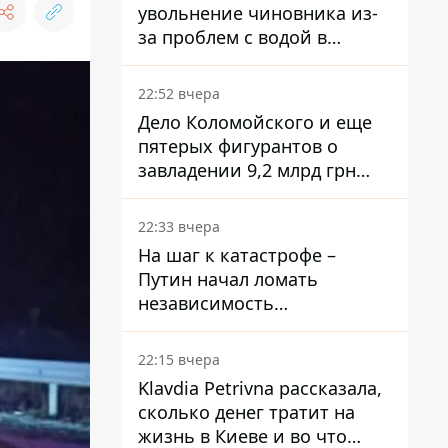
увольнение чиновника из-
за проблем с водой в
Марганце
22:52 вчера
Дело Коломойского и еще
пятерых фигурантов о
завладении 9,2 млрд грн
ПриватБанка направили в
суд
22:33 вчера
На шаг к катастрофе –
Путин начал ломать
независимость
собственного Центробанка,
заставив снизить базовую
22:15 вчера
ставку
Klavdia Petrivna рассказала,
сколько денег тратит на
жизнь в Киеве и во что