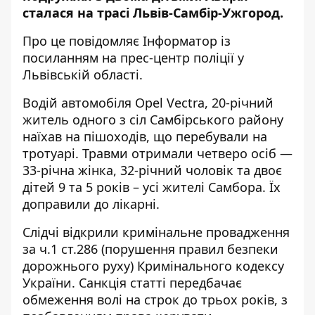
сталася на трасі Львів-Самбір-Ужгород.
Про це повідомляє
Інформатор
із
посиланням на прес-центр
поліції у
Львівській області
.
Водій автомобіля Opel Vectra, 20-річний
житель одного з сіл Самбірського району
наїхав на пішоходів, що перебували на
тротуарі. Травми отримали четверо осіб —
33-річна жінка, 32-річний чоловік та двоє
дітей 9 та 5 років – усі жителі Самбора. Їх
доправили до лікарні.
Слідчі відкрили кримінальне провадження
за ч.1 ст.286 (порушення правил безпеки
дорожнього руху) Кримінального кодексу
України. Санкція статті передбачає
обмеження волі на строк до трьох років, з