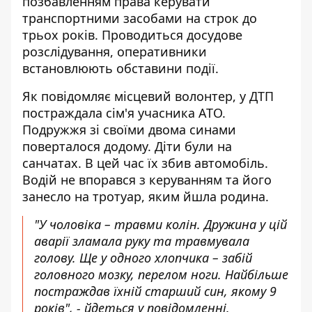
позбавленням права керувати
транспортними засобами на строк до
трьох років. Проводиться досудове
розслідування, оперативники
встановлюють обставини події.
Як повідомляє
місцевий волонтер
, у ДТП
постраждала сім'я учасника АТО.
Подружжя зі своїми двома синами
поверталося додому. Діти були на
санчатах. В цей час їх збив автомобіль.
Водій не впорався з керуванням та його
занесло на тротуар, яким йшла родина.
"У чоловіка – травми колін. Дружина у цій
аварії зламала руку та травмувала
голову. Ще у одного хлопчика – забій
головного мозку, перелом ноги. Найбільше
постраждав їхній старший син, якому 9
років", - йдеться у повідомленні.