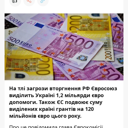
👍
На тлі загрози вторгнення РФ Євросоюз
виділить Україні 1,2 мільярди євро
допомоги. Також ЄС подвоює суму
виділених країні грантів на 120
мільйонів євро цього року.
Про це
повідомила
глава Єврокомісії