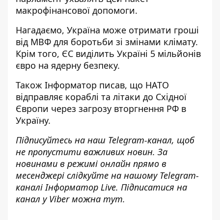
макрофінансової допомоги.
Нагадаємо, Україна може
отримати гроші
від МВФ для боротьби зі змінами клімату
.
Крім того, ЄС
виділить Україні 5 мільйонів
євро на ядерну безпеку
.
Також І
нформатор
писав, що НАТО
відправляє кораблі та літаки до Східної
Європи
через загрозу вторгнення РФ в
Україну.
Підписуйтесь на наш
Telegram-канал
, щоб
не пропустити важливих новин. За
новинами в режимі онлайн прямо в
месенджері слідкуйте на нашому Telegram-
каналі
Інформатор Live
. Підписатися на
канал у Viber можна
тут
.