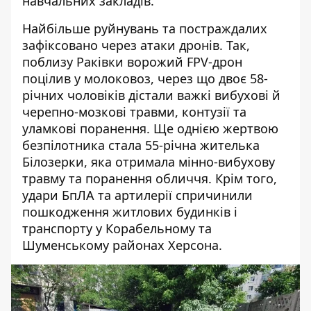
навчальних закладів.
Найбільше руйнувань та постраждалих
зафіксовано через атаки дронів. Так,
поблизу Раківки ворожий FPV-дрон
поцілив у молоковоз, через що двоє 58-
річних чоловіків дістали важкі вибухові й
черепно-мозкові травми, контузії та
уламкові поранення. Ще однією жертвою
безпілотника стала 55-річна жителька
Білозерки, яка отримала мінно-вибухову
травму та поранення обличчя. Крім того,
удари БпЛА та артилерії спричинили
пошкодження житлових будинків і
транспорту у Корабельному та
Шуменському районах Херсона.