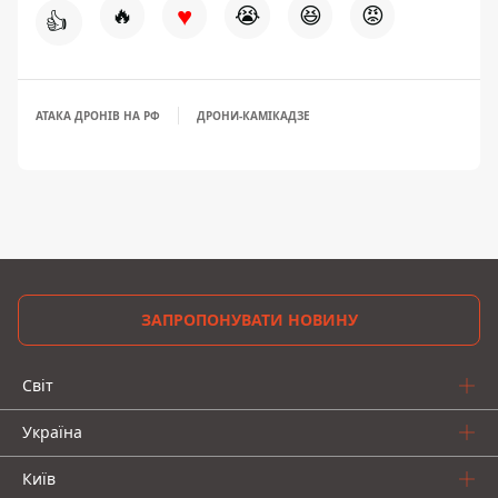
♥
🔥
😭
😆
😡
👍
АТАКА ДРОНІВ НА РФ
ДРОНИ-КАМІКАДЗЕ
ЗАПРОПОНУВАТИ НОВИНУ
Світ
Україна
Київ