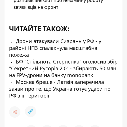
розповів анекдот про незамінну роботу
зв’язківців на фронті
ЧИТАЙТЕ ТАКОЖ:
Дрони атакували Сизрань у РФ - у
районі НПЗ спалахнула масштабна
пожежа
БФ "Спільнота Стерненка" оголосив збір
"Секретний Русоріз 2.0" - збирають 50 млн
на FPV-дрони на банку monobank
Москва бреше - Латвія заперечила
заяви про те, що Україна готує удари по
РФ з її території