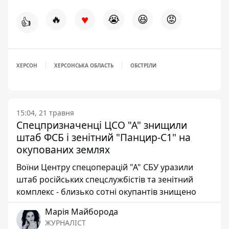
♥
🔥
😭
😆
😡
👍
ХЕРСОН
ХЕРСОНСЬКА ОБЛАСТЬ
ОБСТРІЛИ
15:04, 21 травня
Спецпризначенці ЦСО "А" знищили
штаб ФСБ і зенітний "Панцир-С1" на
окупованих землях
Воїни Центру спецоперацій "А" СБУ уразили
штаб російських спецслужбістів та зенітний
комплекс - близько сотні окупантів знищено
Марія Майборода
ЖУРНАЛІСТ