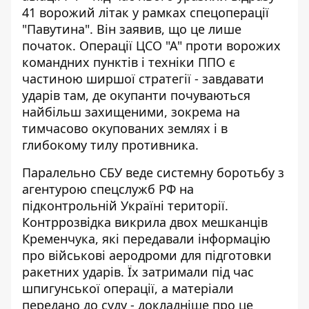
41 ворожий літак у рамках спецоперації
"Павутина". Він заявив, що це лише
початок. Операції ЦСО "А" проти ворожих
командних пунктів і техніки ППО є
частиною ширшої стратегії - завдавати
ударів там, де окупанти почуваються
найбільш захищеними, зокрема на
тимчасово окупованих землях і в
глибокому тилу противника
.
Паралельно СБУ веде системну боротьбу з
агентурою спецслужб РФ на
підконтрольній Україні території.
Контррозвідка викрила двох мешканців
Кременчука, які передавали інформацію
про військові аеродроми для підготовки
ракетних ударів. Їх затримали під час
шпигунської операції, а матеріали
передано до суду - докладніше про це