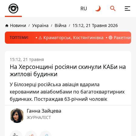
RU
Новини
Україна
Війна
15:12, 21 Травня 2026
⚠️ Краматорськ, Костянтинівка
🔴 Ракетний 
ТОПТЕМИ:
15:12, 21 травня
На Херсонщині росіяни скинули КАБи на
житлові будинки
У Білозерці російська авіація вдарила
керованими авіабомбами по багатоквартирних
будинках. Постраждав 63-річний чоловік
Ганна Зайцева
ЖУРНАЛІСТ