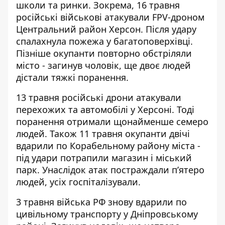
школи та ринки. Зокрема, 16 травня
російські військові
атакували
FPV-дроном
Центральний район Херсон. Після удару
спалахнула пожежа у багатоповерхівці.
Пізніше окупанти повторно обстріляли
місто - загинув чоловік, ще двоє людей
дістали тяжкі поранення.
13 травня
російські дрони атакували
перехожих та автомобілі у Херсоні
. Тоді
поранення отримали щонайменше семеро
людей. Також 11 травня
окупанти двічі
вдарили по Корабельному району міста
-
під удари потрапили магазин і міський
парк. Унаслідок атак постраждали п’ятеро
людей, усіх госпіталізували.
3 травня війська РФ знову
вдарили по
цивільному транспорту
у Дніпровському