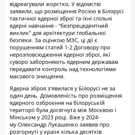
відреагували жорстко. У відомстві
заявили, що розміщення Росією в Білорусі
тактичної ядерної зброї та їхні спільні
ядерні навчання -
"безпрецедентний
виклик"
для архітектури глобальної
безпеки. За оцінкою МЗС, ці дії є
порушенням статей 1-2 Договору про
нерозповсюдження ядерної зброї, які
суворо забороняють ядерним державам
передавати контроль над технологіями
масового знищення.
Ядерна зброя з'явилася у Білорусі не за
один день. Домовленість про розміщення
ядерного озброєння на білоруській
території була досягнута між Москвою і
Мінськом у 2023 році. Вже у 2024-
му
Олександр Лукашенко заявив про
розгорнуті у країні
кілька десятків