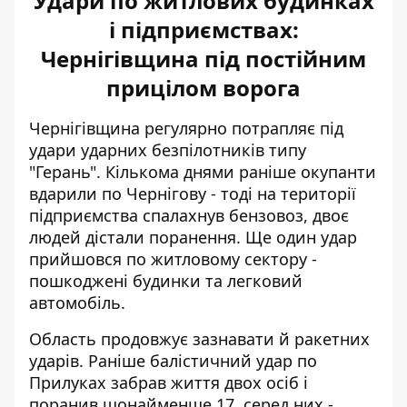
Удари по житлових будинках
і підприємствах:
Чернігівщина під постійним
прицілом ворога
Чернігівщина регулярно потрапляє під
удари
ударних безпілотників типу
"Герань"
. Кількома днями раніше окупанти
вдарили по Чернігову - тоді на території
підприємства спалахнув бензовоз, двоє
людей дістали поранення. Ще один удар
прийшовся по житловому сектору -
пошкоджені будинки та легковий
автомобіль.
Область продовжує зазнавати й ракетних
ударів. Раніше
балістичний удар по
Прилуках
забрав життя двох осіб і
поранив щонайменше 17, серед них -