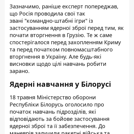
Зазначимо, раніше експерт попереджав,
що Росія проводила свої так
звані
"командно-штабні ігри" із
застосуванням ядерної зброї
перед тим, як
почати вторгнення в Грузію. Те ж саме
спостерігалося перед захопленням Криму
та
перед початком повномасштабного
вторгнення в Україну
. Але будь-які
висновки щодо цілі навчань робити
зарано.
Ядерні навчання у Білорусі
18 травня Міністерство оборони
Республіки Білорусь
оголосило про
початок навчань підрозділів
, які
відповідають за бойове застосування
ядерної зброї та її забезпечення. До
маневрів залучили ракетні війська та