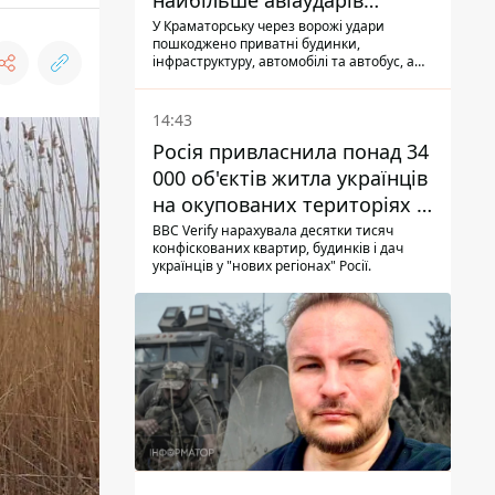
найбільше авіаударів
КАБ-250
У Краматорську через ворожі удари
пошкоджено приватні будинки,
інфраструктуру, автомобілі та автобус, а
загалом за добу на Донеччині загинула
одна людина і ще 15 отримали поранення
14:43
Росія привласнила понад 34
000 об'єктів житла українців
на окупованих територіях -
розслідування BBC
BBC Verify нарахувала десятки тисяч
конфіскованих квартир, будинків і дач
українців у "нових регіонах" Росії.