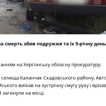
а смерть збив подружжя та їх 9-річну донь
ланням на
Херсонську обласну прокуратуру
.
іля селища Каланчак Скадовського району. Авт
ького виїхав на зустрічну смугу руху і вріза
 загинули на місці.