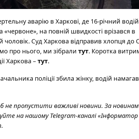
ртельну аварію в Харкові
, де 16-річний водій 
а «червоне»
, на повній швидкості врізався в
й чоловік
. Суд Харкова відправив хлопця до 
омо про нього, ми зібрали
тут
. Коротка витри
ції Харкова –
тут
.
чальника поліції збила жінку
, водій намага
б н
е пропустити важливі новини. За новинам
уйте на нашому Telegram-каналі «
Інформатор 
.