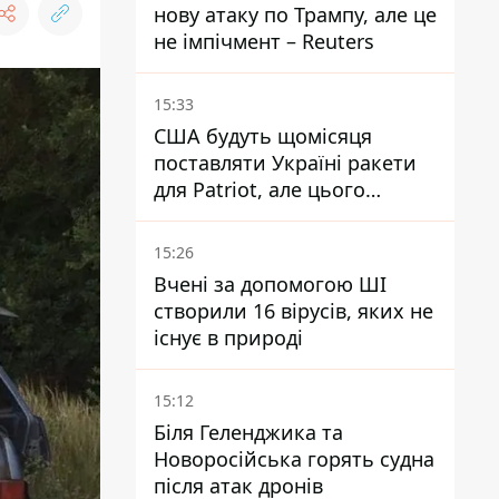
нову атаку по Трампу, але це
не імпічмент – Reuters
15:33
США будуть щомісяця
поставляти Україні ракети
для Patriot, але цього
недостатньо - Зеленський
15:26
Вчені за допомогою ШІ
створили 16 вірусів, яких не
існує в природі
15:12
Біля Геленджика та
Новоросійська горять судна
після атак дронів