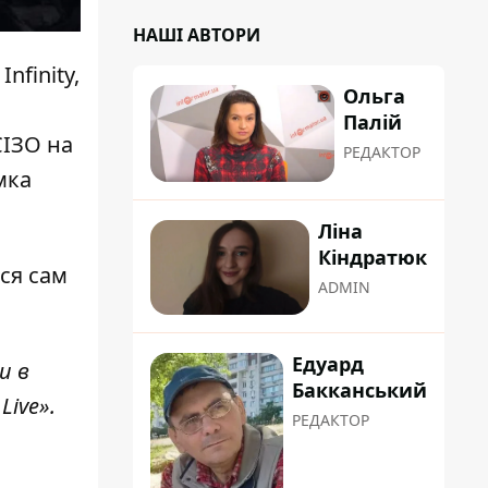
НАШІ АВТОРИ
Infinity,
Ольга
Палій
СІЗО на
РЕДАКТОР
мка
Ліна
Кіндратюк
вся сам
ADMIN
Едуард
и в
Бакканський
Live»
.
РЕДАКТОР