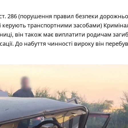
ст. 286 (порушення правил безпеки дорожньо
які керують транспортними засобами) Кримін
зниці, він також має виплатити родичам заги
сації. До набуття чинності вироку він перебу