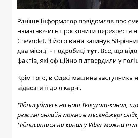
Раніше
Інформатор
повідомляв про
сме
намагаючись проскочити перехрестя н
Chevrolet. З його вини
загинув 58-річни
два місяці – подробиці
тут
. Все, що від
фактів, які офіційно підтвердили у полі
Крім того, в Одесі
машина заступника на
відвезти її до лікарні.
Підписуйтесь на наш
Telegram-канал
,
що
режимі онлайн прямо в месенджері слідк
Підписатися на канал у Viber можна
тут