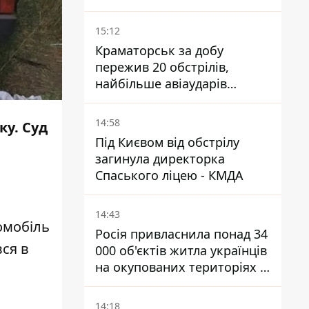
15:12
Краматорськ за добу
пережив 20 обстрілів,
найбільше авіаударів
КАБ-250
14:58
ку. Суд
Під Києвом від обстрілу
загинула директорка
Спаського ліцею - КМДА
14:43
омобіль
Росія привласнила понад 34
вся в
000 об'єктів житла українців
на окупованих територіях -
розслідування BBC
14:18