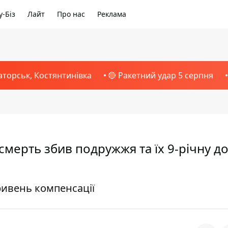
-Біз
Лайт
Про нас
Реклама
аторськ, Костянтинівка
🔴 Ракетний удар 5 серпня
мерть збив подружжя та їх 9-річну до
ривень компенсації