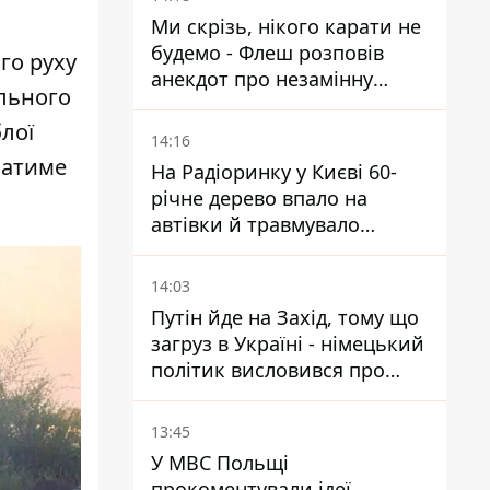
Ми скрізь, нікого карати не
будемо - Флеш розповів
го руху
анекдот про незамінну
ального
роботу зв’язківців на фронті
блої
14:16
ватиме
На Радіоринку у Києві 60-
річне дерево впало на
автівки й травмувало
людину - подробиці
14:03
Путін йде на Захід, тому що
загруз в Україні - німецький
політик висловився про
плани РФ
13:45
У МВС Польщі
прокоментували ідеї