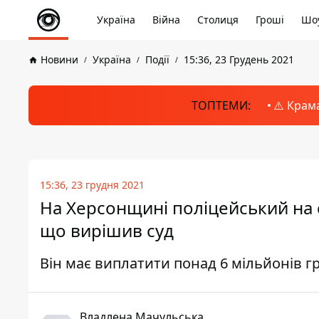
Україна
Війна
Столиця
Гроші
Шоу
Новини
Україна
Події
15:36, 23 Грудень 2021
ТОПТЕМИ:
⚠️ Крам
15:36, 23 грудня 2021
На Херсонщині поліцейський на с
що вирішив суд
Він має виплатити понад 6 мільйонів г
Владлена Мачульська