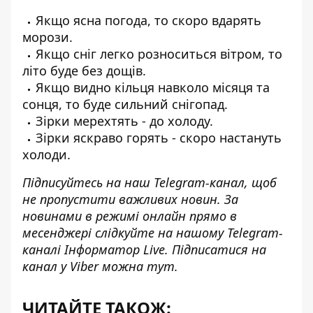
Якщо ясна погода, то скоро вдарять
морози.
Якщо сніг легко розноситься вітром, то
літо буде без дощів.
Якщо видно кільця навколо місяця та
сонця, то буде сильний снігопад.
Зірки мерехтять - до холоду.
Зірки яскраво горять - скоро настануть
холоди.
Підписуйтесь на наш
Telegram-канал
, щоб
не пропустити важливих новин. За
новинами в режимі онлайн прямо в
месенджері слідкуйте на нашому Telegram-
каналі
Інформатор Live
. Підписатися на
канал у Viber можна
тут.
ЧИТАЙТЕ ТАКОЖ: