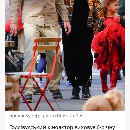
Бредлі Купер, Ірина Шейк та Лея
Голлівудський кіноактор виховує 6-річну