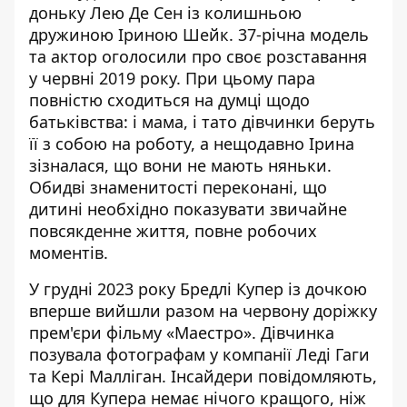
доньку Лею Де Сен із колишньою
дружиною
Іриною Шейк
. 37-річна модель
та актор оголосили про своє розставання
у червні 2019 року. При цьому пара
повністю сходиться на думці щодо
батьківства: і мама, і тато дівчинки беруть
її з собою на роботу, а нещодавно Ірина
зізналася, що вони не мають няньки.
Обидві знаменитості переконані, що
дитині необхідно показувати звичайне
повсякденне життя, повне робочих
моментів.
У грудні 2023 року Бредлі Купер із дочкою
вперше вийшли разом на червону доріжку
прем'єри фільму «Маестро». Дівчинка
позувала фотографам у компанії
Леді Гаги
та
Кері Малліган
. Інсайдери повідомляють,
що для Купера немає нічого кращого, ніж