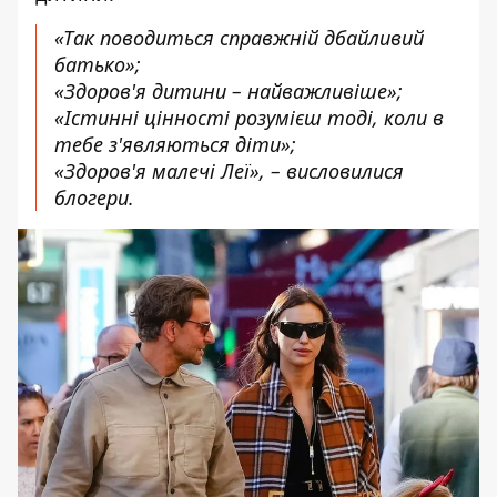
«Так поводиться справжній дбайливий
батько»;
«Здоров'я дитини – найважливіше»;
«Істинні цінності розумієш тоді, коли в
тебе з'являються діти»;
«Здоров'я малечі Леї», – висловилися
блогери.