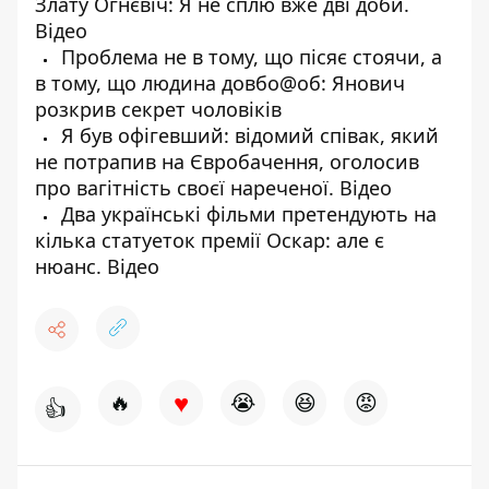
Злату Огнєвіч: Я не сплю вже дві доби.
Відео
Проблема не в тому, що пісяє стоячи, а
в тому, що людина довбо@об: Янович
розкрив секрет чоловіків
Я був офігевший: відомий співак, який
не потрапив на Євробачення, оголосив
про вагітність своєї нареченої. Відео
Два українські фільми претендують на
кілька статуеток премії Оскар: але є
нюанс. Відео
♥
🔥
😭
😆
😡
👍