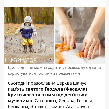
Цього дня не можна ходити у несвіжому одязі та
користуватися гострими предметами
Сьогодні православна церква шанує
пам'ять
святого Теодула (Феодула)
Критського та з ним ще дев'ятьох
мучеників
: Саторніна, Євпора, Геласія,
Євнікіана, Зотика, Помпія, Агафопуса,