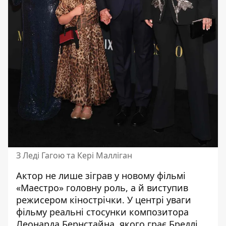
З Леді Гагою та Кері Малліган
Актор не лише зіграв у новому фільмі
«Маестро» головну роль, а й виступив
режисером кінострічки. У центрі уваги
фільму реальні стосунки композитора
Леонарда Бернстайна, якого грає Бредлі,