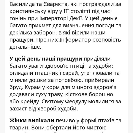
Василида та Євареста, які постраждали за
християнську віру у III столітті під час
гонінь при імператорі Декії. У цей день є
багато прикмет для визначення погоди та
декілька заборон, в які вірили наши
пращури. Про них
Інформатор
розповість
детальніше.
У цей день наші пращури
приділяли
багато уваги здоров'ю птиці та худоби:
оглядали пташник і сарай, утеплювали та
міняли дошки за потребою, прибирали
бруд. Курам у корм для міцного здоров'я
додавали суху траву, кісткове борошно
або крейду. Святому Феодулу молилися за
захист від хвороб худоби.
Жінки випікали
печиво у формі птахів та
тварин. Вони обертали його чистою